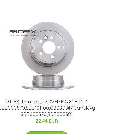
RIDEX Jarrulevyt ROVER,MG 82B0417
SDB000870,SDB101100,GBD90847 Jarrulevy
SDB000870,SDB000881
22.44 EUR