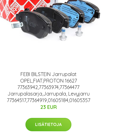
FEBI BILSTEIN Jarrupalat
OPEL,FIAT,PROTON 16627
77363942,77363974,77364477
Jarrupalasarja,Jarrupala, Levyjarru
77364517,77364919,01605184,01605357
23 EUR
LISÄTIETOJA