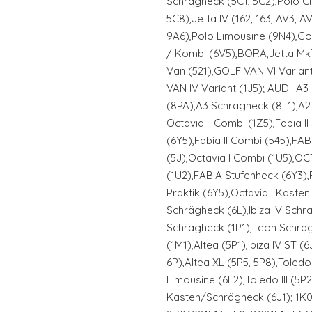
Schrägheck (5C1, 5C2),Polo Cl
5C8),Jetta IV (162, 163, AV3, 
9A6),Polo Limousine (9N4),Golf
/ Kombi (6V5),BORA,Jetta Mk
Van (521),GOLF VAN VI Varian
VAN IV Variant (1J5); AUDI: A
(8PA),A3 Schrägheck (8L1),A2
Octavia II Combi (1Z5),Fabia I
(6Y5),Fabia II Combi (545),F
(5J),Octavia I Combi (1U5),O
(1U2),FABIA Stufenheck (6Y3)
Praktik (6Y5),Octavia I Kasten 
Schrägheck (6L),Ibiza IV Schr
Schrägheck (1P1),Leon Schrä
(1M1),Altea (5P1),Ibiza IV ST (
6P),Altea XL (5P5, 5P8),Toled
Limousine (6L2),Toledo III (
Kasten/Schrägheck (6J1); 1K0