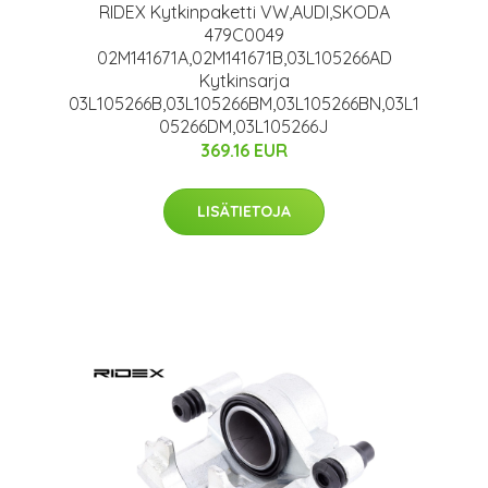
RIDEX Kytkinpaketti VW,AUDI,SKODA
479C0049
02M141671A,02M141671B,03L105266AD
Kytkinsarja
03L105266B,03L105266BM,03L105266BN,03L1
05266DM,03L105266J
369.16 EUR
LISÄTIETOJA