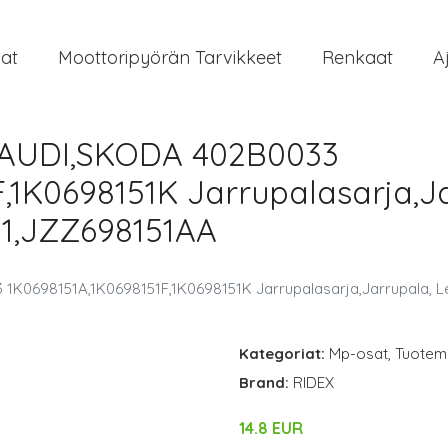
at
Moottoripyörän Tarvikkeet
Renkaat
A
,AUDI,SKODA 402B0033
,1K0698151K Jarrupalasarja,Ja
1,JZZ698151AA
1K0698151A,1K0698151F,1K0698151K Jarrupalasarja,Jarrupala, 
Kategoriat:
Mp-osat
,
Tuoteme
Brand:
RIDEX
14.8 EUR