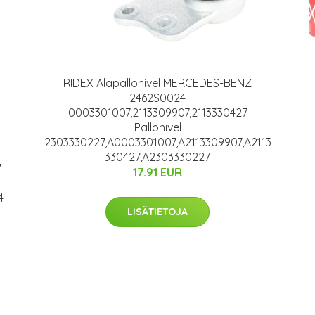
RIDEX Alapallonivel MERCEDES-BENZ
2462S0024
0003301007,2113309907,2113330427
Pallonivel
2303330227,A0003301007,A2113309907,A2113
330427,A2303330227
7
17.91 EUR
4
LISÄTIETOJA