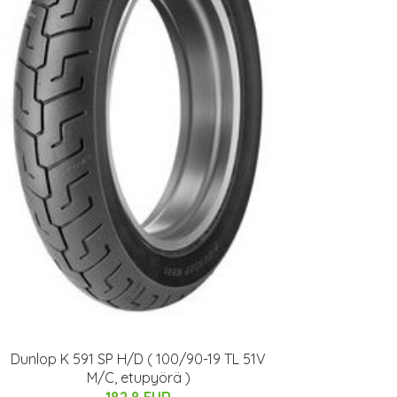
Dunlop K 591 SP H/D ( 100/90-19 TL 51V
M/C, etupyörä )