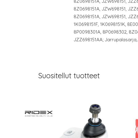
8Z0698151A, JZW698151, JZZ6
8Z0698151A, JZW698151, JZZ6
8Z0698151A, JZW698151, JZZ6
1K0698151F, 1K0698151K, 8E0
8P0098301A, 8P0698302, 8Z0
JZZ698151AA; Jarrupalasarja,
Suositellut tuotteet