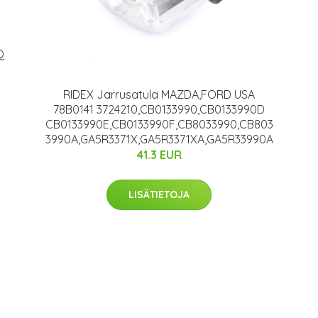
Q
RIDEX Jarrusatula MAZDA,FORD USA
78B0141 3724210,CB0133990,CB0133990D
CB0133990E,CB0133990F,CB8033990,CB803
3990A,GA5R3371X,GA5R3371XA,GA5R33990A
41.3 EUR
LISÄTIETOJA