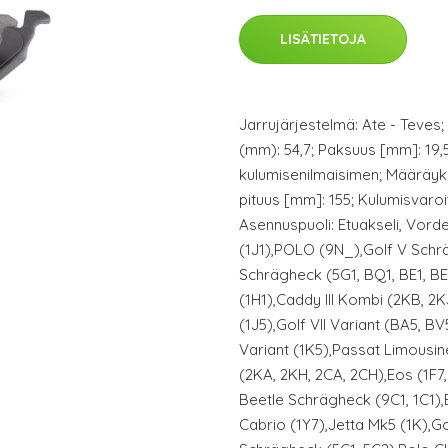
LISÄTIETOJA
Jarrujärjestelmä: Ate - Teves
(mm): 54,7; Paksuus [mm]: 19,5;
kulumisenilmaisimen; Määräyks
pituus [mm]: 155; Kulumisvaroit
Asennuspuoli: Etuakseli, Vord
(1J1),POLO (9N_),Golf V Schrä
Schrägheck (5G1, BQ1, BE1, BE
(1H1),Caddy III Kombi (2KB, 2K
(1J5),Golf VII Variant (BA5, BV
Variant (1K5),Passat Limousin
(2KA, 2KH, 2CA, 2CH),Eos (1F7
Beetle Schrägheck (9C1, 1C1),
Cabrio (1Y7),Jetta Mk5 (1K),Go