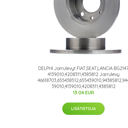
DELPHI Jarrulevyt FIAT,SEAT,LANCIA BG214
4139010,4208311,4385812 Jarrulevy
46618703,655438512,655439010,94385812,94
39010,4139010,4208311,4385812
13.04 EUR
LISÄTIETOJA