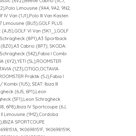
assic (6V2),Beetle Cabrio (5C7,
AV2),Polo Limousine (9A4, 9A2, 9N2,
 IV Van (1J1),Polo III Van Kasten
7 Limousine (BU3),GOLF PLUS
t (AJ5),GOLF VI Van (5K1_),GOLF
3 Schrägheck (8P1),A3 Sportback
 (8Z0),A3 Cabrio (8P7); SKODA:
I Schrägheck (542),Fabia I Combi
ABIA (6Y2),YETI (5L),ROOMSTER
CTAVIA (1Z3),CITIGO,OCTAVIA
,ROOMSTER Praktik (5J),Fabia I
/ Kombi (1U5); SEAT: Ibiza III
ägheck (6J5, 6P1),Leon
gheck (5F1),Leon Schrägheck
6J8, 6P8),Ibiza IV Sportcoupe (6J,
o II Limousine (1M2),Cordoba
5P2),IBIZA SPORTCOUPE
698151A, 1K0698151F, 1K0698151K,