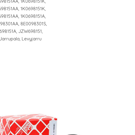
98151AA, 1K0698151K,
98151AA, 1K0698151K,
98151AA, 1K0698151A,
098301AA, 8E0098301S,
698151A, JZW698151,
Jarrupala, Levyjarru