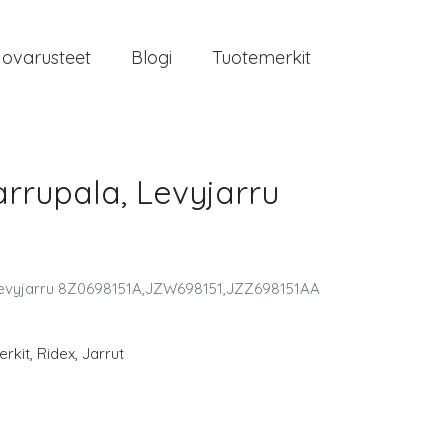
jovarusteet
Blogi
Tuotemerkit
rrupala, Levyjarru
Levyjarru 8Z0698151A,JZW698151,JZZ698151AA
rkit
,
Ridex
,
Jarrut