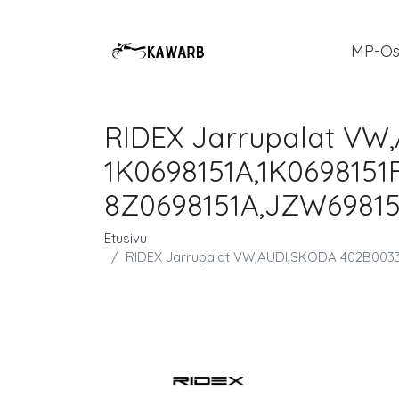
MP-Os
RIDEX Jarrupalat VW
1K0698151A,1K0698151F
8Z0698151A,JZW69815
Etusivu
RIDEX Jarrupalat VW,AUDI,SKODA 402B0033 