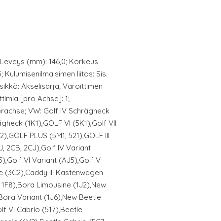
; Leveys (mm): 146,0; Korkeus
 Kulumisenilmaisimen liitos: Sis.
ikkö: Akselisarja; Varoittimen
timia [pro Achse]: 1;
erachse; VW: Golf IV Schrägheck
gheck (1K1),GOLF VI (5K1),Golf VII
2),GOLF PLUS (5M1, 521),GOLF III
J, 2CB, 2CJ),Golf IV Variant
5),Golf VI Variant (AJ5),Golf V
e (3C2),Caddy III Kastenwagen
, 1F8),Bora Limousine (1J2),New
Bora Variant (1J6),New Beetle
lf VI Cabrio (517),Beetle