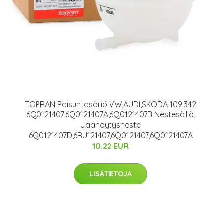
TOPRAN Paisuntasäiliö VW,AUDI,SKODA 109 342
6Q0121407,6Q0121407A,6Q0121407B Nestesäiliö,
Jäähdytysneste
6Q0121407D,6RU121407,6Q0121407,6Q0121407A
10.22 EUR
LISÄTIETOJA