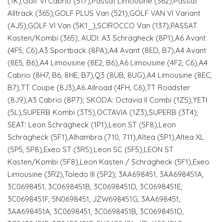
(1K),Golf VI Cabrio (517),Passat Limousine (362),Passat
Alltrack (365),GOLF PLUS Van (521),GOLF VAN VI Variant
(AJ5),GOLF VI Van (5K1_),SCIROCCO Van (137),PASSAT
Kasten/Kombi (365); AUDI: A3 Schrägheck (8P1),A6 Avant
(4F5, C6),A3 Sportback (8PA),A4 Avant (8ED, B7),A4 Avant
(8E5, B6),A4 Limousine (8E2, B6),A6 Limousine (4F2, C6),A4
Cabrio (8H7, B6, 8HE, B7),Q3 (8UB, 8UG),A4 Limousine (8EC,
B7),TT Coupe (8J3),A6 Allroad (4FH, C6),TT Roadster
(8J9),A3 Cabrio (8P7); SKODA: Octavia II Combi (1Z5),YETI
(5L),SUPERB Kombi (3T5),OCTAVIA (1Z3),SUPERB (3T4);
SEAT: Leon Schrägheck (1P1),Leon ST (5F8),Leon
Schrägheck (5F1),Alhambra (710, 711),Altea (5P1),Altea XL
(5P5, 5P8),Exeo ST (3R5),Leon SC (5F5),LEON ST
Kasten/Kombi (5F8),Leon Kasten / Schrägheck (5F1),Exeo
Limousine (3R2),Toledo III (5P2); 3AA698451, 3AA698451A,
3C0698451, 3C0698451B, 3C0698451D, 3C0698451E,
3C0698451F, 5N0698451, JZW698451G, 3AA698451,
3AA698451A, 3C0698451, 3C0698451B, 3C0698451D,