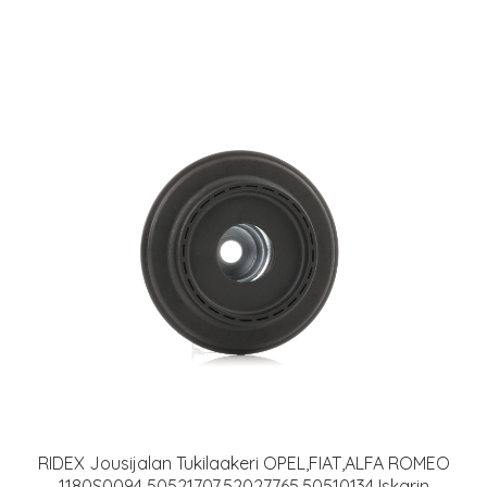
RIDEX Jousijalan Tukilaakeri OPEL,FIAT,ALFA ROMEO
1180S0094 50521707,52027765,50510134 Iskarin