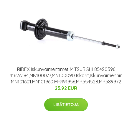
RIDEX Iskunvaimentimet MITSUBISHI 854S0596
4162A184,MN100077,MN100090 Iskarit,Iskunvaimennin
MN101601,MN101960,MR491956,MR554528,MR589972
25.92 EUR
LISÄTIETOJA