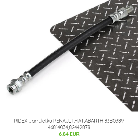
RIDEX Jarruletku RENAULT,FIAT,ABARTH 83B0389
46814034,82442878
6.84 EUR