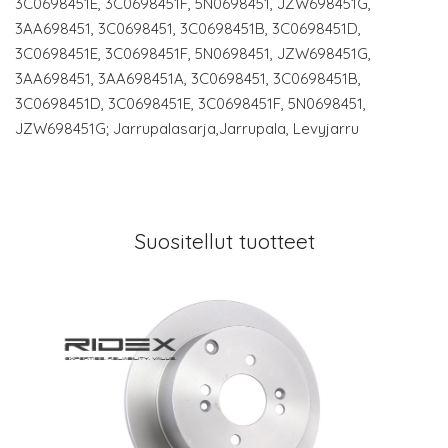
3C0698451E, 3C0698451F, 5N0698451, JZW698451G,
3AA698451, 3C0698451, 3C0698451B, 3C0698451D,
3C0698451E, 3C0698451F, 5N0698451, JZW698451G,
3AA698451, 3AA698451A, 3C0698451, 3C0698451B,
3C0698451D, 3C0698451E, 3C0698451F, 5N0698451,
JZW698451G; Jarrupalasarja,Jarrupala, Levyjarru
Suositellut tuotteet