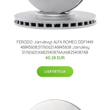
FERODO Jarrulevyt ALFA ROMEO DDF1449
46843608,51760621,46843608 Jarrulevy
51760621,K68254087AA,K68254087AB
40.28 EUR
LISÄTIETOJA