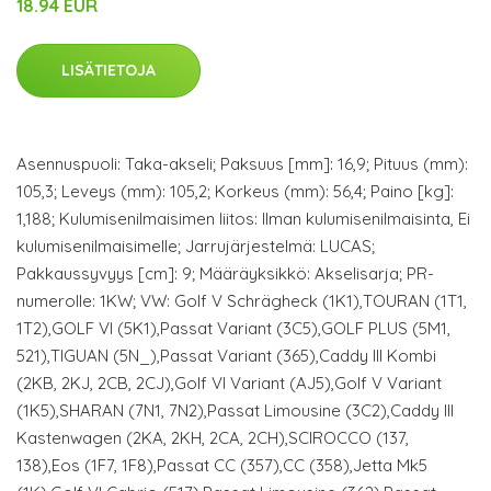
18.94 EUR
LISÄTIETOJA
Asennuspuoli: Taka-akseli; Paksuus [mm]: 16,9; Pituus (mm):
105,3; Leveys (mm): 105,2; Korkeus (mm): 56,4; Paino [kg]:
1,188; Kulumisenilmaisimen liitos: Ilman kulumisenilmaisinta, Ei
kulumisenilmaisimelle; Jarrujärjestelmä: LUCAS;
Pakkaussyvyys [cm]: 9; Määräyksikkö: Akselisarja; PR-
numerolle: 1KW; VW: Golf V Schrägheck (1K1),TOURAN (1T1,
1T2),GOLF VI (5K1),Passat Variant (3C5),GOLF PLUS (5M1,
521),TIGUAN (5N_),Passat Variant (365),Caddy III Kombi
(2KB, 2KJ, 2CB, 2CJ),Golf VI Variant (AJ5),Golf V Variant
(1K5),SHARAN (7N1, 7N2),Passat Limousine (3C2),Caddy III
Kastenwagen (2KA, 2KH, 2CA, 2CH),SCIROCCO (137,
138),Eos (1F7, 1F8),Passat CC (357),CC (358),Jetta Mk5