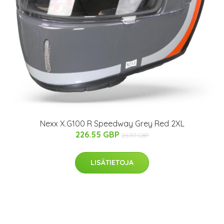
Nexx X.G100 R Speedway Grey Red 2XL
226.55 GBP
267.17 GBP
LISÄTIETOJA