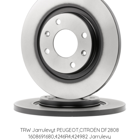
TRW Jarrulevyt PEUGEOT,CITROËN DF2808
1608691680,4246R4,424982 Jarrulevy