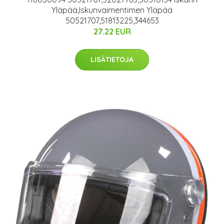
Yläpää,Iskunvaimentimen Yläpää
50521707,51813225,344653
27.22 EUR
LISÄTIETOJA