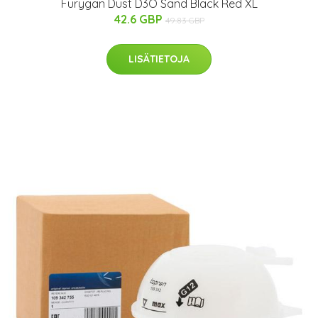
Furygan Dust D3O Sand Black Red XL
42.6 GBP
49.83 GBP
LISÄTIETOJA