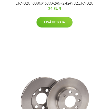
E169020,1608691680,4246R2,424982,E169020
24 EUR
LISÄTIETOJA