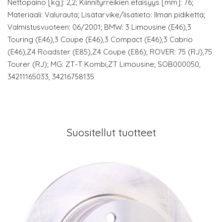
Nettopaino [kg]: 2,2; Kiinnityrreikien etäisyys [mm]: 76;
Materiaali: Valurauta; Lisätarvike/lisätieto: Ilman pidikettä;
Valmistusvuoteen: 06/2001; BMW: 3 Limousine (E46),3
Touring (E46),3 Coupe (E46),3 Compact (E46),3 Cabrio
(E46),Z4 Roadster (E85),Z4 Coupe (E86); ROVER: 75 (RJ),75
Tourer (RJ); MG: ZT-T Kombi,ZT Limousine; SOB000050,
34211165033, 34216758135
Suositellut tuotteet