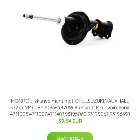
MONROE Iskunvaimentimet OPEL,SUZUKI,VAUXHALL
G7273 344608,4709683,4709685 Iskarit,Iskunvaimennin
4711005,4711007,4711487,93195060,93195062,93196638
59.54 EUR
LISÄTIETOJA