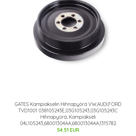
GATES Kampiakselin Hihnapyörä VW,AUDI,FORD
TVD1001 038105243E,03G105243,03G105243C
Hihnapyörä, Kampiakseli
04L105243,68001304AA,68001304AA,1315782
54.51 EUR