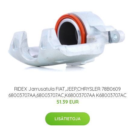
RIDEX Jarrusatula FIAT,JEEP,CHRYSLER 78B0609
68003707AA,68003707AC,K68003707AA K68003707AC
51.39 EUR
LISÄTIETOJA