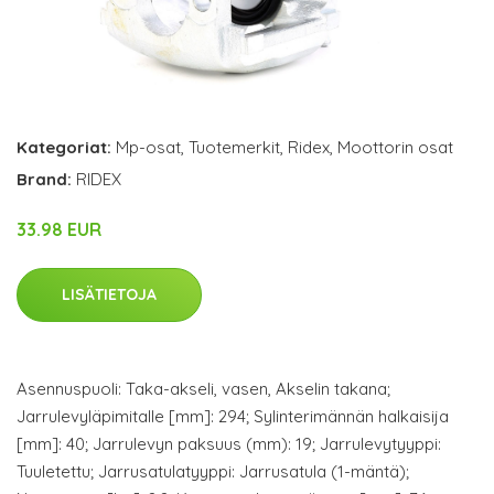
Kategoriat:
Mp-osat
,
Tuotemerkit
,
Ridex
,
Moottorin osat
Brand:
RIDEX
33.98 EUR
LISÄTIETOJA
Asennuspuoli: Taka-akseli, vasen, Akselin takana;
Jarrulevyläpimitalle [mm]: 294; Sylinterimännän halkaisija
[mm]: 40; Jarrulevyn paksuus (mm): 19; Jarrulevytyyppi:
Tuuletettu; Jarrusatulatyyppi: Jarrusatula (1-mäntä);