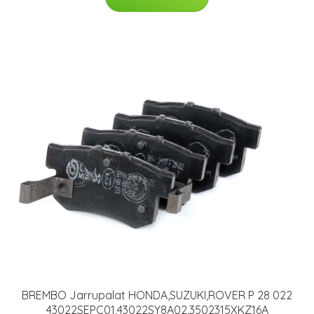
BREMBO Jarrupalat HONDA,SUZUKI,ROVER P 28 022
43022SEPC01,43022SY8A02,3502315XKZ16A