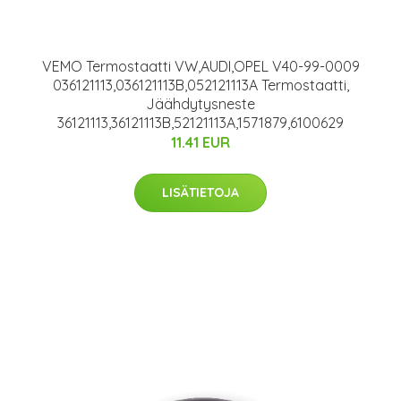
VEMO Termostaatti VW,AUDI,OPEL V40-99-0009
036121113,036121113B,052121113A Termostaatti,
Jäähdytysneste
36121113,36121113B,52121113A,1571879,6100629
11.41 EUR
LISÄTIETOJA