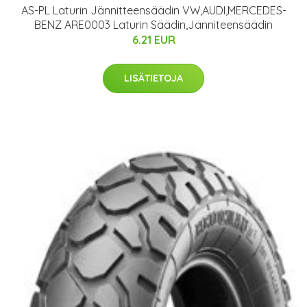
AS-PL Laturin Jännitteensäädin VW,AUDI,MERCEDES-
BENZ ARE0003 Laturin Säädin,Jänniteensäädin
6.21 EUR
LISÄTIETOJA