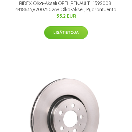
RIDEX Olka-Akseli OPEL,RENAULT 1159S0081
4418633,8200750269 Olka-Akseli, Pyöräntuenta
55.2 EUR
LISÄTIETOJA