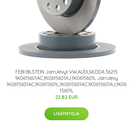
FEBI BILSTEIN Jarrulevyt VW,AUDI,SKODA 36215
1K0615601AC,1K0615601AJ,1K0615601L Jarrulevy
1K0615601AC,1K0615601L,1K0615601AC,1K0615601AJ,1K06
15601L
22.82 EUR
LISÄTIETOJA