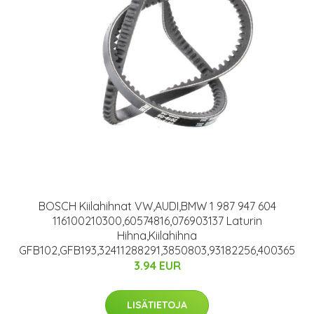
BOSCH Kiilahihnat VW,AUDI,BMW 1 987 947 604
116100210300,60574816,076903137 Laturin
Hihna,Kiilahihna
GFB102,GFB193,32411288291,3850803,93182256,400365
3.94 EUR
LISÄTIETOJA