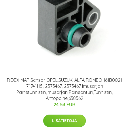
RIDEX MAP Sensor OPEL,SUZUKI,ALFA ROMEO 161B0021
71741115,12575467,12575467 Imusarjan
Painetunnistin,Imusarjan Paineanturi,Tunnistin,
Ahtopaine,638562
24.53 EUR
LISÄTIETOJA