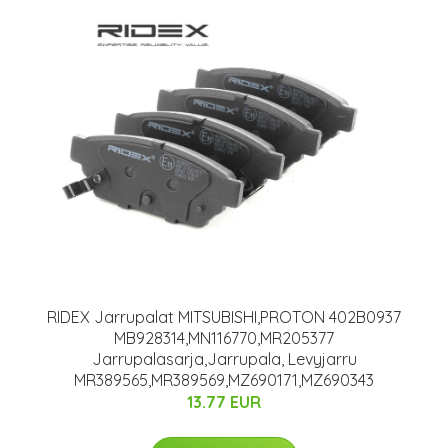
RIDEX Jarrupalat MITSUBISHI,PROTON 402B0937
MB928314,MN116770,MR205377
Jarrupalasarja,Jarrupala, Levyjarru
MR389565,MR389569,MZ690171,MZ690343
13.77 EUR