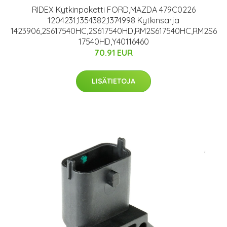
RIDEX Kytkinpaketti FORD,MAZDA 479C0226
1204231,1354382,1374998 Kytkinsarja
1423906,2S617540HC,2S617540HD,RM2S617540HC,RM2S6
17540HD,Y40116460
70.91 EUR
LISÄTIETOJA