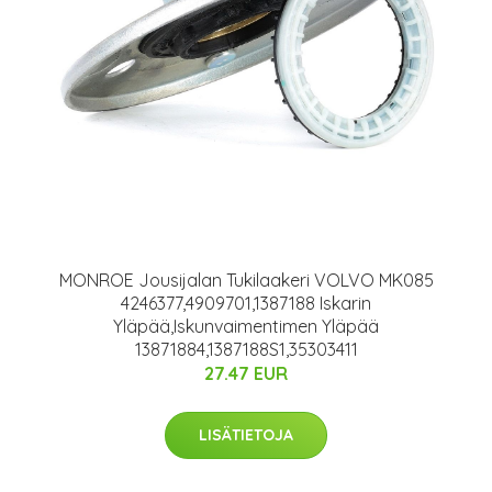
MONROE Jousijalan Tukilaakeri VOLVO MK085
4246377,4909701,1387188 Iskarin
Yläpää,Iskunvaimentimen Yläpää
13871884,1387188S1,35303411
27.47 EUR
LISÄTIETOJA