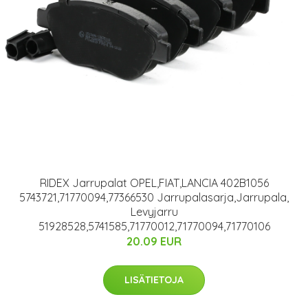
RIDEX Jarrupalat OPEL,FIAT,LANCIA 402B1056
5743721,71770094,77366530 Jarrupalasarja,Jarrupala,
Levyjarru
51928528,5741585,71770012,71770094,71770106
20.09 EUR
LISÄTIETOJA