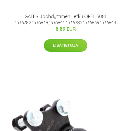
GATES Jäähdyttimen Letku OPEL 3081
1336782,1336839,1336844 1336782,1336839,1336844
8.89 EUR
LISÄTIETOJA