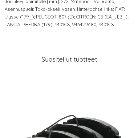
Jarrulevyläpimitalle [mm]: 272; Materiaali: Valurauta;
Asennuspuoli: Taka-akseli, vasen, Hinterachse links; FIAT:
Ulysse (179_); PEUGEOT: 807 (E); CITROËN: C8 (EA_, EB_);
LANCIA: PHEDRA (179); 4401C8, 9464216180, 4401C8
Suositellut tuotteet