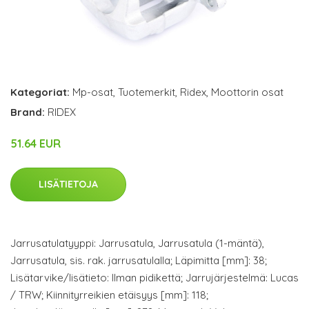
Kategoriat:
Mp-osat
,
Tuotemerkit
,
Ridex
,
Moottorin osat
Brand:
RIDEX
51.64 EUR
LISÄTIETOJA
Jarrusatulatyyppi: Jarrusatula, Jarrusatula (1-mäntä),
Jarrusatula, sis. rak. jarrusatulalla; Läpimitta [mm]: 38;
Lisätarvike/lisätieto: Ilman pidikettä; Jarrujärjestelmä: Lucas
/ TRW; Kiinnityrreikien etäisyys [mm]: 118;