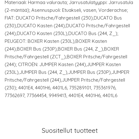
Materiaali: Harmaa valurauta; Jarrusatulatyyppi: Jarrusatula
(2-mäntää); Asennuspuoli: Etuakseli, vasen, Vorderachse;
FIAT: DUCATO Pritsche/Fahrgestell (230),DUCATO Bus
(230),DUCATO Kasten (244),DUCATO Pritsche/Fahrgestell
(244),DUCATO Kasten (230L),DUCATO Bus (244, Z_);
PEUGEOT: BOXER Kasten (230L),BOXER Kasten
(244),BOXER Bus (230P),BOXER Bus (244, Z_),BOXER
Pritsche/Fahrgestell (ZCT_),BOXER Pritsche/Fahrgestell
(244); CITROËN: JUMPER Kasten (244),JUMPER Kasten
(230L),JUMPER Bus (244, Z_),JUMPER Bus (230P),JUMPER
Pritsche/Fahrgestell (244),JUMPER Pritsche/Fahrgestell
(230); 4401E4, 4401H6, 4401L6, 735289101, 735361976,
77362697, 77364454, 9949413, 4401E4, 4401H6, 4401L6
Suositellut tuotteet