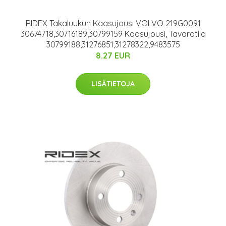
RIDEX Takaluukun Kaasujousi VOLVO 219G0091
30674718,30716189,30799159 Kaasujousi, Tavaratila
30799188,31276851,31278322,9483575
8.27 EUR
LISÄTIETOJA