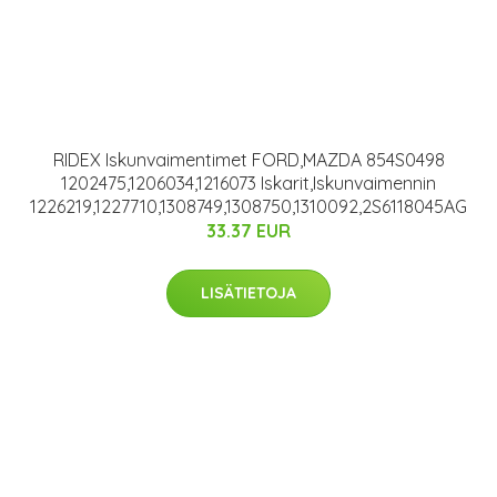
RIDEX Iskunvaimentimet FORD,MAZDA 854S0498
1202475,1206034,1216073 Iskarit,Iskunvaimennin
1226219,1227710,1308749,1308750,1310092,2S6118045AG
33.37 EUR
LISÄTIETOJA