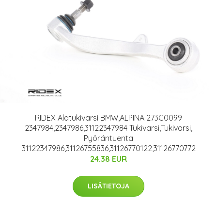
RIDEX Alatukivarsi BMW,ALPINA 273C0099
2347984,2347986,31122347984 Tukivarsi,Tukivarsi,
Pyöräntuenta
31122347986,31126755836,31126770122,31126770772
24.38 EUR
LISÄTIETOJA