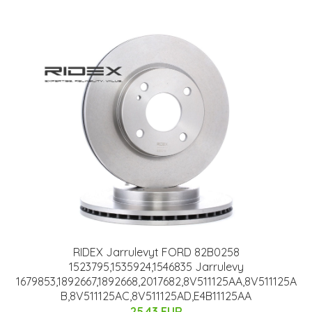
RIDEX Jarrulevyt FORD 82B0258
1523795,1535924,1546835 Jarrulevy
1679853,1892667,1892668,2017682,8V511125AA,8V511125A
B,8V511125AC,8V511125AD,E4B11125AA
25.43 EUR