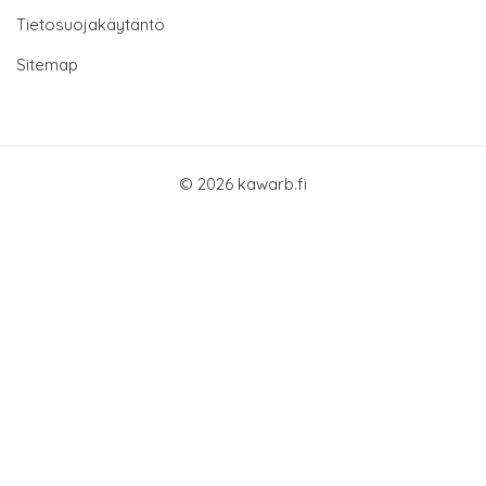
Tietosuojakäytäntö
Sitemap
© 2026 kawarb.fi