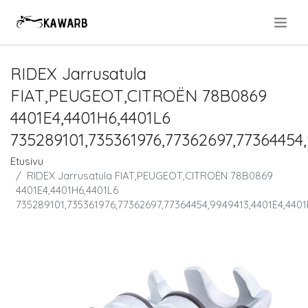
.
RIDEX Jarrusatula
FIAT,PEUGEOT,CITROËN 78B0869
4401E4,4401H6,4401L6
735289101,735361976,77362697,77364454
Etusivu
RIDEX Jarrusatula FIAT,PEUGEOT,CITROËN 78B0869
4401E4,4401H6,4401L6
735289101,735361976,77362697,77364454,9949413,4401E4,4401