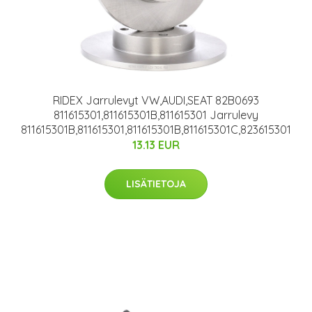
RIDEX Jarrulevyt VW,AUDI,SEAT 82B0693
811615301,811615301B,811615301 Jarrulevy
811615301B,811615301,811615301B,811615301C,823615301
13.13 EUR
LISÄTIETOJA