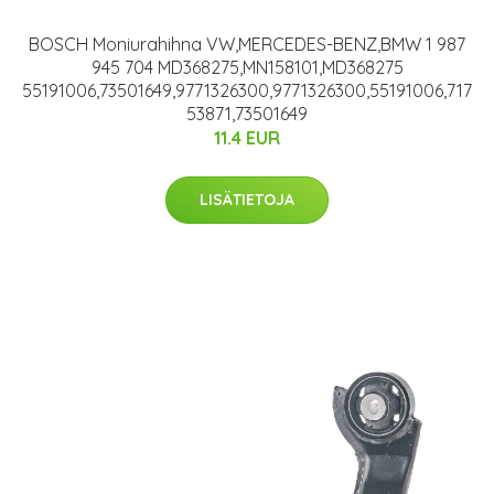
BOSCH Moniurahihna VW,MERCEDES-BENZ,BMW 1 987
945 704 MD368275,MN158101,MD368275
55191006,73501649,9771326300,9771326300,55191006,717
53871,73501649
11.4 EUR
LISÄTIETOJA