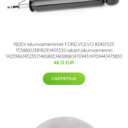
RIDEX Iskunvaimentimet FORD,VOLVO 854S1525
1376860,1381829,1405320 Iskarit,Iskunvaimennin
1423386,1432357,1465863,1465868,1470943,1470944,1473830
48.12 EUR
LISÄTIETOJA