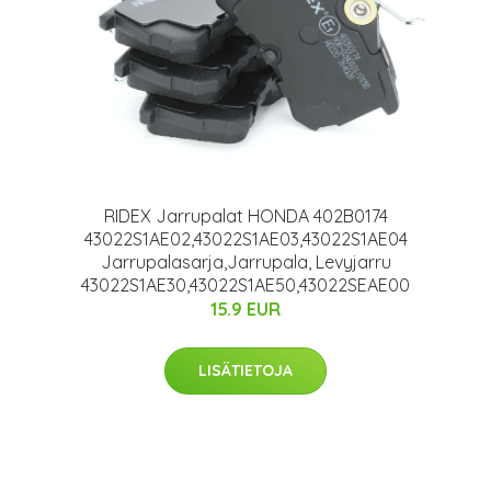
RIDEX Jarrupalat HONDA 402B0174
43022S1AE02,43022S1AE03,43022S1AE04
Jarrupalasarja,Jarrupala, Levyjarru
43022S1AE30,43022S1AE50,43022SEAE00
15.9 EUR
LISÄTIETOJA