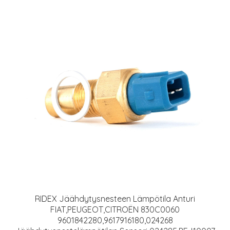
RIDEX Jäähdytysnesteen Lämpötila Anturi
FIAT,PEUGEOT,CITROËN 830C0060
9601842280,9617916180,024268