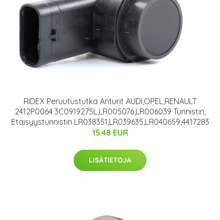
RIDEX Peruutustutka Anturit AUDI,OPEL,RENAULT
2412P0064 3C0919275L,LR005076,LR006039 Tunnistin,
Etäisyystunnistin LR038351,LR039635,LR040659,4417283
15.48 EUR
LISÄTIETOJA