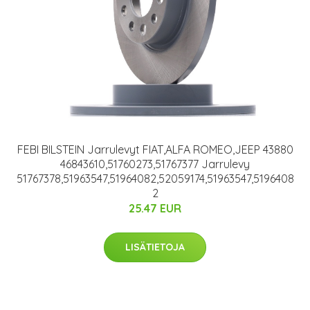
FEBI BILSTEIN Jarrulevyt FIAT,ALFA ROMEO,JEEP 43880
46843610,51760273,51767377 Jarrulevy
51767378,51963547,51964082,52059174,51963547,5196408
2
25.47 EUR
LISÄTIETOJA