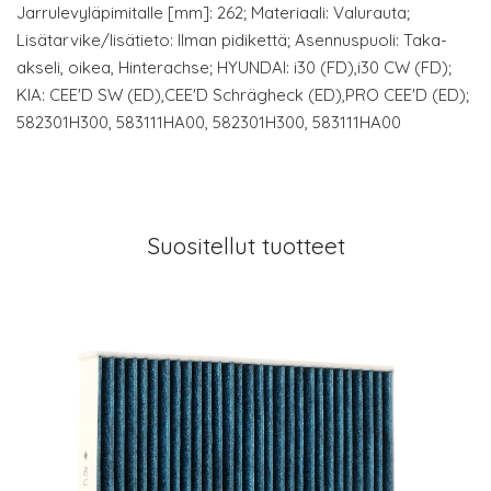
Jarrulevyläpimitalle [mm]: 262; Materiaali: Valurauta;
Lisätarvike/lisätieto: Ilman pidikettä; Asennuspuoli: Taka-
akseli, oikea, Hinterachse; HYUNDAI: i30 (FD),i30 CW (FD);
KIA: CEE'D SW (ED),CEE'D Schrägheck (ED),PRO CEE'D (ED);
582301H300, 583111HA00, 582301H300, 583111HA00
Suositellut tuotteet