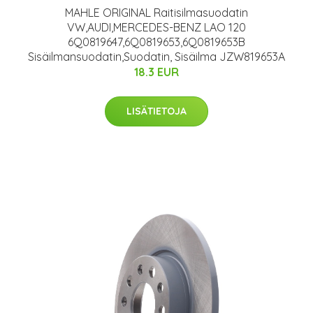
MAHLE ORIGINAL Raitisilmasuodatin
VW,AUDI,MERCEDES-BENZ LAO 120
6Q0819647,6Q0819653,6Q0819653B
Sisäilmansuodatin,Suodatin, Sisäilma JZW819653A
18.3 EUR
LISÄTIETOJA