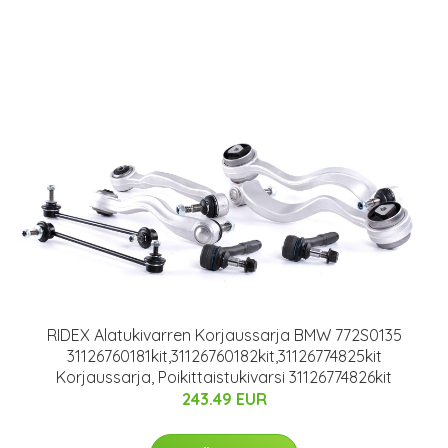
RIDEX Alatukivarren Korjaussarja BMW 772S0135
31126760181kit,31126760182kit,31126774825kit
Korjaussarja, Poikittaistukivarsi 31126774826kit
243.49 EUR