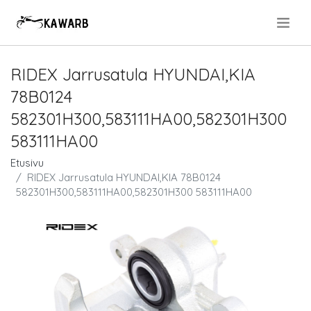
.
RIDEX Jarrusatula HYUNDAI,KIA
78B0124
582301H300,583111HA00,582301H300
583111HA00
Etusivu
RIDEX Jarrusatula HYUNDAI,KIA 78B0124
582301H300,583111HA00,582301H300 583111HA00