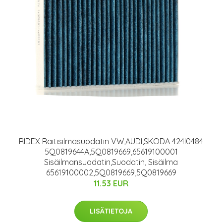
RIDEX Raitisilmasuodatin VW,AUDI,SKODA 424I0484
5Q0819644A,5Q0819669,65619100001
Sisäilmansuodatin,Suodatin, Sisäilma
65619100002,5Q0819669,5Q0819669
11.53 EUR
LISÄTIETOJA