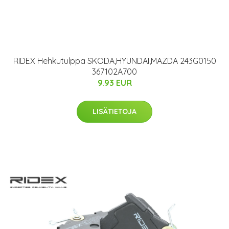
RIDEX Hehkutulppa SKODA,HYUNDAI,MAZDA 243G0150
367102A700
9.93 EUR
LISÄTIETOJA