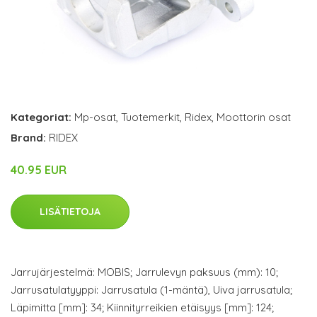
Kategoriat:
Mp-osat
,
Tuotemerkit
,
Ridex
,
Moottorin osat
Brand:
RIDEX
40.95 EUR
LISÄTIETOJA
Jarrujärjestelmä: MOBIS; Jarrulevyn paksuus (mm): 10;
Jarrusatulatyyppi: Jarrusatula (1-mäntä), Uiva jarrusatula;
Läpimitta [mm]: 34; Kiinnityrreikien etäisyys [mm]: 124;