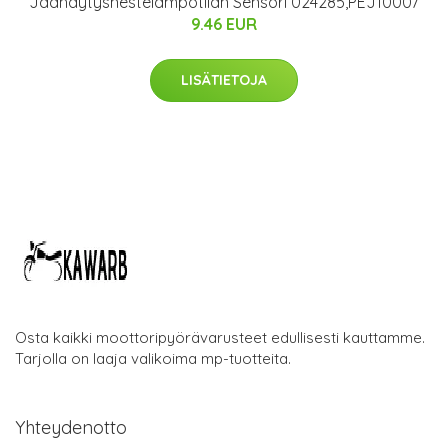
Jäähdytysnestelämpötilan Sensori 024285,PEJ10007
9.46 EUR
LISÄTIETOJA
Osta kaikki moottoripyörävarusteet edullisesti kauttamme.
Tarjolla on laaja valikoima mp-tuotteita.
Yhteydenotto