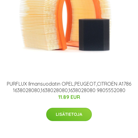
PURFLUX Ilmansuodatin OPEL,PEUGEOT,CITROËN A1786
1638028080,1638028080,1638028080 9805552080
11.89 EUR
LISÄTIETOJA