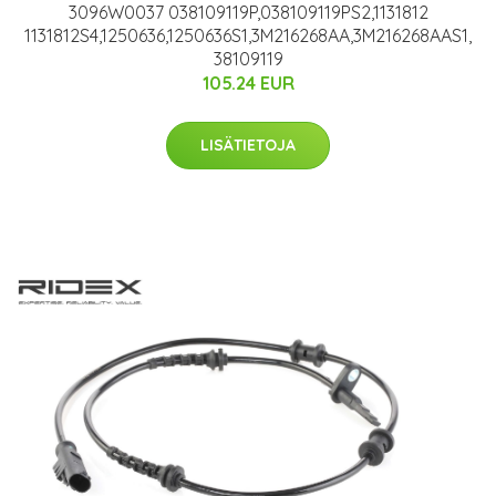
3096W0037 038109119P,038109119PS2,1131812
1131812S4,1250636,1250636S1,3M216268AA,3M216268AAS1,
38109119
105.24 EUR
LISÄTIETOJA