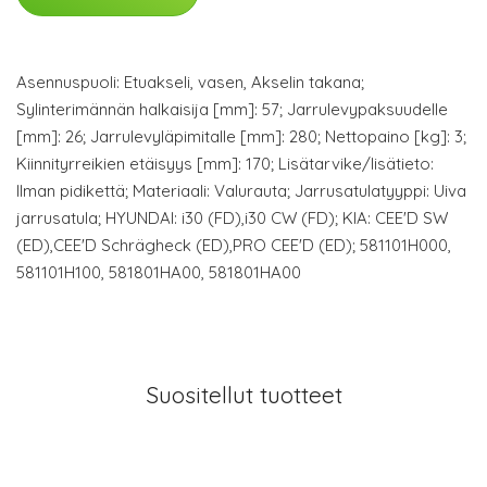
Asennuspuoli: Etuakseli, vasen, Akselin takana;
Sylinterimännän halkaisija [mm]: 57; Jarrulevypaksuudelle
[mm]: 26; Jarrulevyläpimitalle [mm]: 280; Nettopaino [kg]: 3;
Kiinnityrreikien etäisyys [mm]: 170; Lisätarvike/lisätieto:
Ilman pidikettä; Materiaali: Valurauta; Jarrusatulatyyppi: Uiva
jarrusatula; HYUNDAI: i30 (FD),i30 CW (FD); KIA: CEE'D SW
(ED),CEE'D Schrägheck (ED),PRO CEE'D (ED); 581101H000,
581101H100, 581801HA00, 581801HA00
Suositellut tuotteet