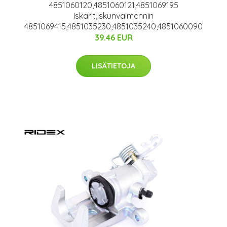
4851060120,4851060121,4851069195
Iskarit,Iskunvaimennin
4851069415,4851035230,4851035240,4851060090
39.46 EUR
LISÄTIETOJA