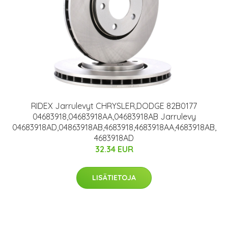
RIDEX Jarrulevyt CHRYSLER,DODGE 82B0177
04683918,04683918AA,04683918AB Jarrulevy
04683918AD,04863918AB,4683918,4683918AA,4683918AB,
4683918AD
32.34 EUR
LISÄTIETOJA