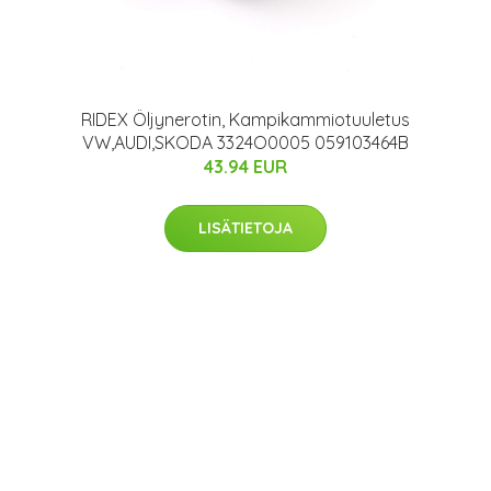
RIDEX Öljynerotin, Kampikammiotuuletus
VW,AUDI,SKODA 3324O0005 059103464B
43.94 EUR
LISÄTIETOJA