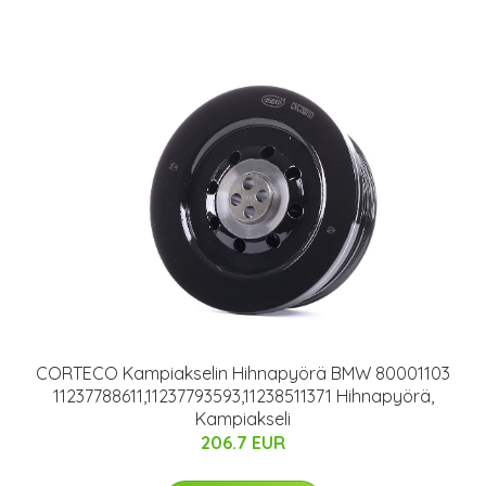
CORTECO Kampiakselin Hihnapyörä BMW 80001103
11237788611,11237793593,11238511371 Hihnapyörä,
Kampiakseli
206.7 EUR