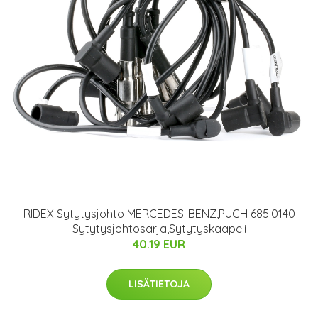
RIDEX Sytytysjohto MERCEDES-BENZ,PUCH 685I0140
Sytytysjohtosarja,Sytytyskaapeli
40.19 EUR
LISÄTIETOJA