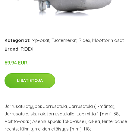
Kategoriat:
Mp-osat
,
Tuotemerkit
,
Ridex
,
Moottorin osat
Brand:
RIDEX
69.94 EUR
LISÄTIETOJA
Jarrusatulatyyppi: Jarrusatula, Jarrusatula (1-mäntä),
Jarrusatula, sis. rak. jarrusatulalla; Läpimitta 1 [mm]: 38;
Vaihto-osa: ; Asennuspuoli: Taka-akseli, oikea, Hinterachse
rechts; Kiinnityrreikien etäisyys [mm]: 118;