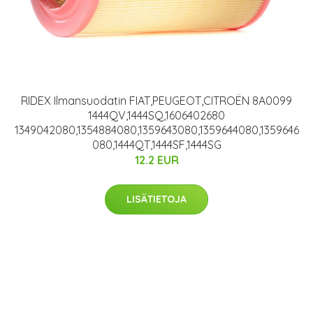
RIDEX Ilmansuodatin FIAT,PEUGEOT,CITROËN 8A0099
1444QV,1444SQ,1606402680
1349042080,1354884080,1359643080,1359644080,1359646
080,1444QT,1444SF,1444SG
12.2 EUR
LISÄTIETOJA