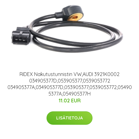
RIDEX Nakutustunnistin VW,AUDI 3921K0002
034905377D,053905377,0539053772
034905377A,034905377D,053905377,0539053772,05490
5377A,054905377H
11.02 EUR
LISÄTIETOJA