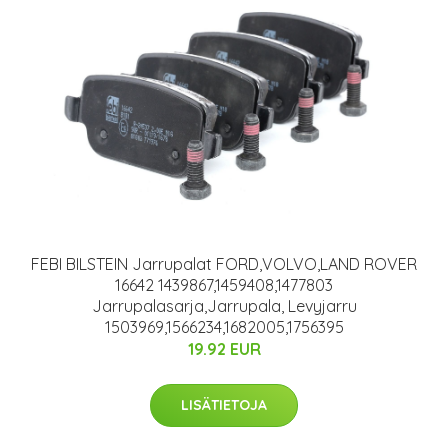
FEBI BILSTEIN Jarrupalat FORD,VOLVO,LAND ROVER
16642 1439867,1459408,1477803
Jarrupalasarja,Jarrupala, Levyjarru
1503969,1566234,1682005,1756395
19.92 EUR
LISÄTIETOJA