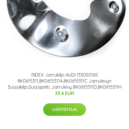
RIDEX Jarrukilpi AUDI 1330S0165
8K0615311,8K0615311A,8K0615311C Jarrulevyn
Suojakilpi,Suojapelti, Jarrulevy 8K0615311D,8K0615311H
33.4 EUR
LISÄTIETOJA