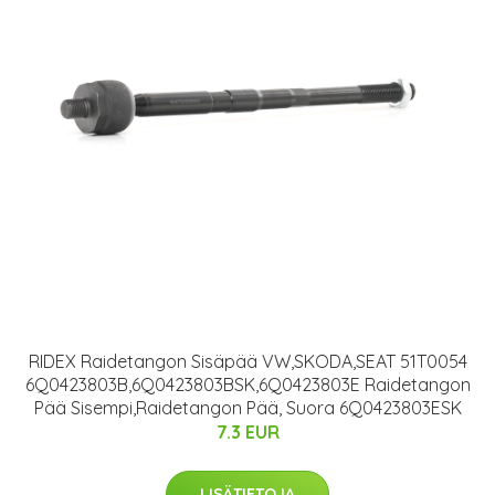
RIDEX Raidetangon Sisäpää VW,SKODA,SEAT 51T0054
6Q0423803B,6Q0423803BSK,6Q0423803E Raidetangon
Pää Sisempi,Raidetangon Pää, Suora 6Q0423803ESK
7.3 EUR
LISÄTIETOJA