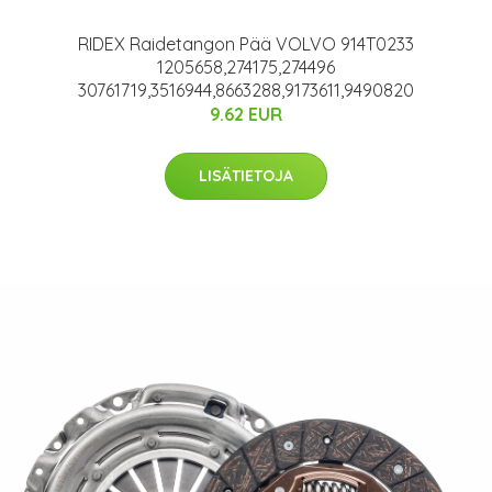
RIDEX Raidetangon Pää VOLVO 914T0233
1205658,274175,274496
30761719,3516944,8663288,9173611,9490820
9.62 EUR
LISÄTIETOJA