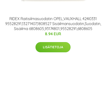
RIDEX Raitisilmasuodatin OPEL,VAUXHALL 424I0331
95528291,13271407,1808527 Sisäilmansuodatin,Suodatin,
Sisäilma 6808605,93174801,95528291,6808605
8.94 EUR
LISÄTIETOJA