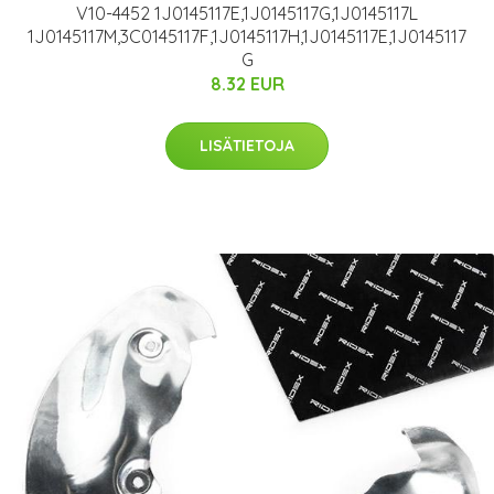
V10-4452 1J0145117E,1J0145117G,1J0145117L
1J0145117M,3C0145117F,1J0145117H,1J0145117E,1J0145117
G
8.32 EUR
LISÄTIETOJA