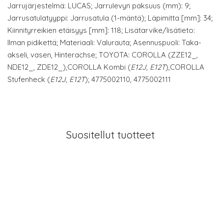
Jarrujärjestelmä: LUCAS; Jarrulevyn paksuus (mm): 9;
Jarrusatulatyyppi: Jarrusatula (1-mäntä); Läpimitta [mm]: 34;
Kiinnityrreikien etäisyys [mm]: 118; Lisätarvike/lisätieto:
Ilman pidikettä; Materiaali: Valurauta; Asennuspuoli: Taka-
akseli, vasen, Hinterachse; TOYOTA: COROLLA (ZZE12_,
NDE12_, ZDE12_),COROLLA Kombi (
E12J
,
E12T
),COROLLA
Stufenheck (
E12J
,
E12T
); 4775002110, 4775002111
Suositellut tuotteet