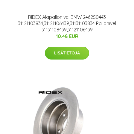
RIDEX Alapallonivel BMW 2462S0443
31121103834,31121106439,31131103834 Pallonivel
31131108439,31121106439
10.48 EUR
LISÄTIETOJA