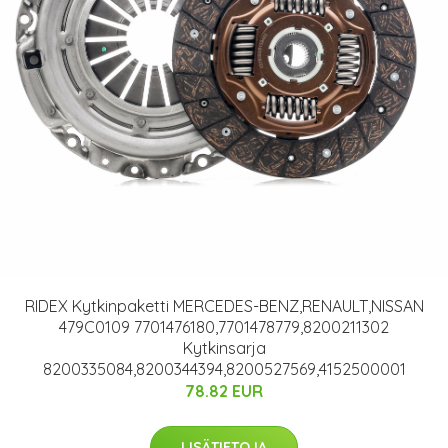
RIDEX Kytkinpaketti MERCEDES-BENZ,RENAULT,NISSAN
479C0109 7701476180,7701478779,8200211302
Kytkinsarja
8200335084,8200344394,8200527569,4152500001
78.82 EUR
LISÄTIETOJA