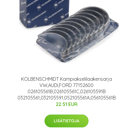
KOLBENSCHMIDT Kampiakselilaakerisarja
VW,AUDI,FORD 77152600
026105561B,026105561C,026105591B
032105561,032105591,052105561A,056105561B
22.51 EUR
LISÄTIETOJA