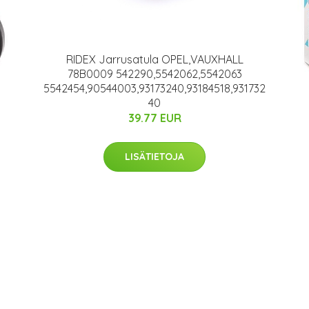
RIDEX Jarrusatula OPEL,VAUXHALL
78B0009 542290,5542062,5542063
5542454,90544003,93173240,93184518,931732
40
39.77 EUR
LISÄTIETOJA