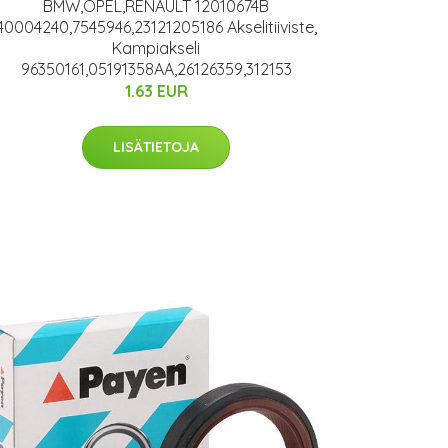
BMW,OPEL,RENAULT 12010674B
40004240,7545946,23121205186 Akselitiiviste,
Kampiakseli
96350161,05191358AA,26126359,312153
1.63 EUR
LISÄTIETOJA