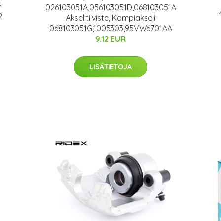
F
026103051A,056103051D,068103051A
2
Akselitiiviste, Kampiakseli
068103051G,1005303,95VW6701AA
9.12 EUR
LISÄTIETOJA