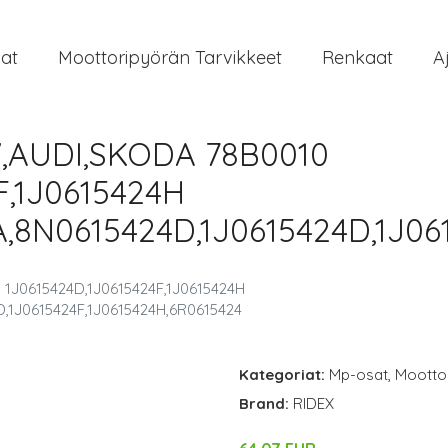
at
Moottoripyörän Tarvikkeet
Renkaat
A
W,AUDI,SKODA 78B0010
F,1J0615424H
,8N0615424D,1J0615424D,1J06
1J0615424D,1J0615424F,1J0615424H
,1J0615424F,1J0615424H,6R0615424
Kategoriat:
Mp-osat
,
Moottor
Brand:
RIDEX