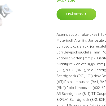
64.07 EUR
LISÄTIETOJA
Asennuspuoli: Taka-akseli, Tak
Materiaali: Alumiini; Jarrusatu
Jarrusatula, sis. rak. jarrusatu
Jarrulevypaksuudelle [mm]: 9; 
kaapelia varten [mm]: 7; Lisäta
Kiinnityrreikien etäisyys [mm]
(1J1),POLO (9N_),Polo Schräg
Schrägheck (9C1, 1C1),New Be
(6R),Polo Limousine (9A4, 9A2
(9N4),Polo Limousine (602, 604,
A3 Schrägheck (8L1),TT Coupe
8XF),A1 Schrägheck (8X1, 8XK
Fabia II Schrägheck (542),Fabi