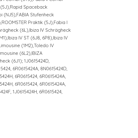
(5J),Rapid Spaceback
i (NJ5),FABIA Stufenheck
,ROOMSTER Praktik (5J),Fabia I
Schrägheck (6L),Ibiza IV Schrägheck
),Ibiza IV ST (6J8, 6P8),Ibiza IV
 Limousine (1M2),Toledo IV
mousine (6L2),IBIZA
ck (6J1); 1J0615424D,
15424, 6R0615424A, 8N0615424D,
15424H, 6R0615424, 6R0615424A,
15424H, 6R0615424, 6R0615424A,
5424F, 1J0615424H, 6R0615424,