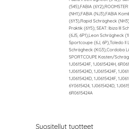
(545),FABIA (6Y2),ROOMSTER 
(NH1),FABIA (NJ3),FABIA Komb
(6Y3),Rapid Schrägheck (NH3)
Praktik (6Y5); SEAT: Ibiza III 
(6J5, 6P1),Leon Schrägheck (1M1
Sportcoupe (6J, 6P),Toledo II
Schrägheck (KG3),Cordoba Li
SPORTCOUPE Kasten/Schräghe
1J0615424F, 1J0615424H, 6R06
1J0615424D, 1J0615424F, 1J06
1J0615424D, 1J0615424F, 1J06
6Y0615424, 1J0615424D, 1J061
6R0615424A
Suositellut tuotteet