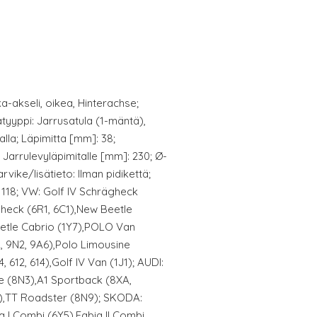
a-akseli, oikea, Hinterachse;
latyyppi: Jarrusatula (1-mäntä),
lalla; Läpimitta [mm]: 38;
Jarrulevyläpimitalle [mm]: 230; Ø-
rvike/lisätieto: Ilman pidikettä;
: 118; VW: Golf IV Schrägheck
heck (6R1, 6C1),New Beetle
etle Cabrio (1Y7),POLO Van
, 9N2, 9A6),Polo Limousine
 612, 614),Golf IV Van (1J1); AUDI:
 (8N3),A1 Sportback (8XA,
),TT Roadster (8N9); SKODA:
a I Combi (6Y5),Fabia II Combi