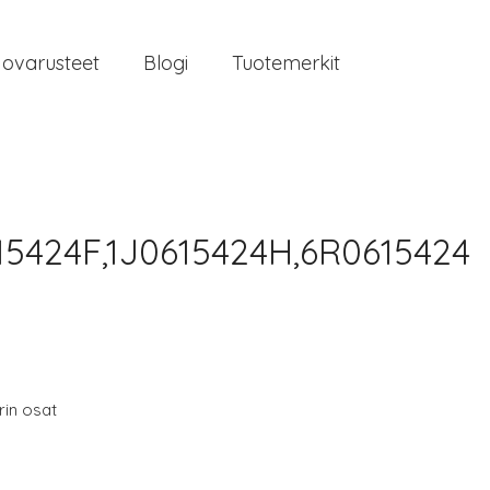
jovarusteet
Blogi
Tuotemerkit
15424F,1J0615424H,6R0615424
in osat