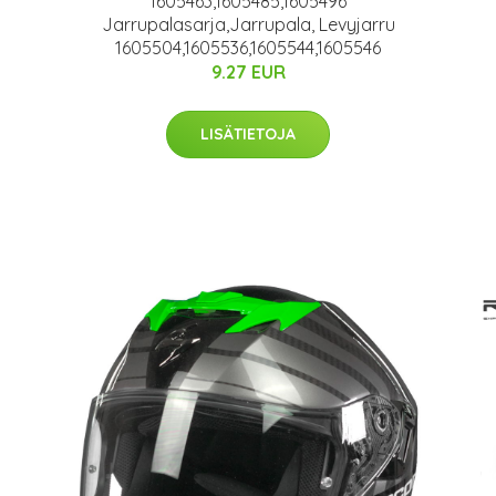
1605463,1605485,1605496
Jarrupalasarja,Jarrupala, Levyjarru
1605504,1605536,1605544,1605546
9.27 EUR
LISÄTIETOJA