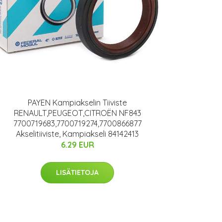
PAYEN Kampiakselin Tiiviste
RENAULT,PEUGEOT,CITROËN NF843
7700719683,7700719274,7700866877
Akselitiiviste, Kampiakseli 84142413
6.29 EUR
LISÄTIETOJA