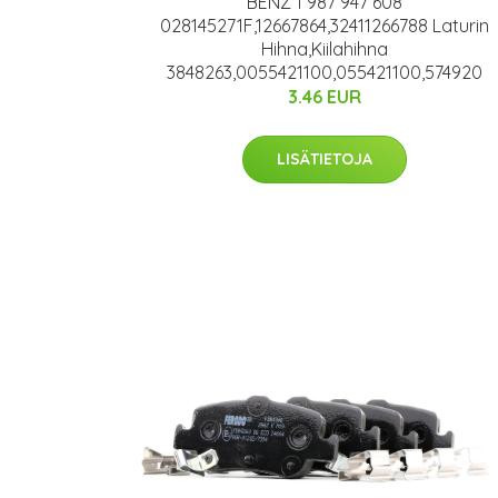
BENZ 1 987 947 608
028145271F,12667864,32411266788 Laturin
Hihna,Kiilahihna
3848263,0055421100,055421100,574920
3.46 EUR
LISÄTIETOJA