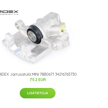
RIDEX Jarrusatula MINI 78B0671 34216763730
75.2 EUR
LISÄTIETOJA