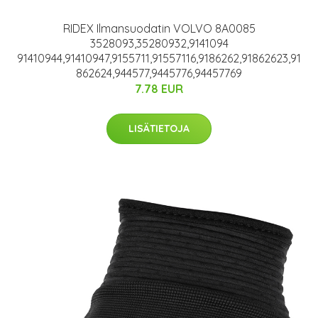
RIDEX Ilmansuodatin VOLVO 8A0085
3528093,35280932,9141094
91410944,91410947,9155711,91557116,9186262,91862623,91
862624,944577,9445776,94457769
7.78 EUR
LISÄTIETOJA