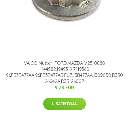
VAICO Mutteri FORD,MAZDA V25-0880
1144582,1949319,7119360
96FB3B477AA,96FB3B477AB,FU7J3B477AA,1309050,D350
26042A,D3512600Z
9.78 EUR
LISÄTIETOJA