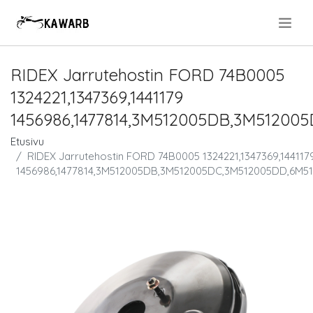
.
RIDEX Jarrutehostin FORD 74B0005
1324221,1347369,1441179
1456986,1477814,3M512005DB,3M5120
Etusivu
RIDEX Jarrutehostin FORD 74B0005 1324221,1347369,144117
1456986,1477814,3M512005DB,3M512005DC,3M512005DD,6M5