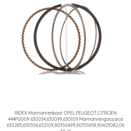
RIDEX Männänrenkaat OPEL,PEUGEOT,CITROËN
444P0009 630034,630099,630109 Männänrengassarja
630283,630556,632109,90350499,90351658,90423082,06