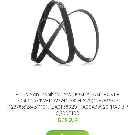
RIDEX Moniurahihna BMW,HONDA,LAND ROVER
305P0237 11281432724,11281742475,11287636377
11287833264,31110RRBA01,38920PRA004,38920PRA013,P
QS000100
12.13 EUR