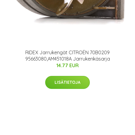
RIDEX Jarrukengät CITROËN 70B0209
95663080,AM451018A Jarrukenkäsarja
14.77 EUR
LISÄTIETOJA