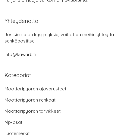
Tarjolla on laaja valikoima mp-tuotteita.
Yhteydenotto
Jos sinulla on kysymyksiä, voit ottaa meihin yhteyttä
sähköpostitse:
info@kawarb.fi
Kategoriat
Moottoripyörän ajovarusteet
Moottoripyörän renkaat
Moottoripyörän tarvikkeet
Mp-osat
Tuotemerkit