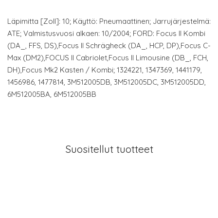
Läpimitta [Zoll]: 10; Käyttö: Pneumaattinen; Jarrujärjestelmä:
ATE; Valmistusvuosi alkaen: 10/2004; FORD: Focus II Kombi
(DA_, FFS, DS),Focus II Schrägheck (DA_, HCP, DP),Focus C-
Max (DM2),FOCUS II Cabriolet,Focus II Limousine (DB_, FCH,
DH),Focus Mk2 Kasten / Kombi; 1324221, 1347369, 1441179,
1456986, 1477814, 3M512005DB, 3M512005DC, 3M512005DD,
6M512005BA, 6M512005BB
Suositellut tuotteet