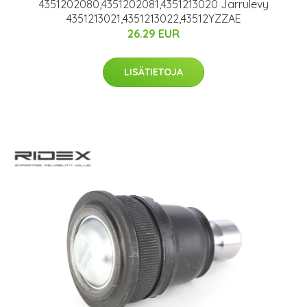
4351202080,4351202081,4351213020 Jarrulevy
4351213021,4351213022,43512YZZAE
26.29 EUR
LISÄTIETOJA