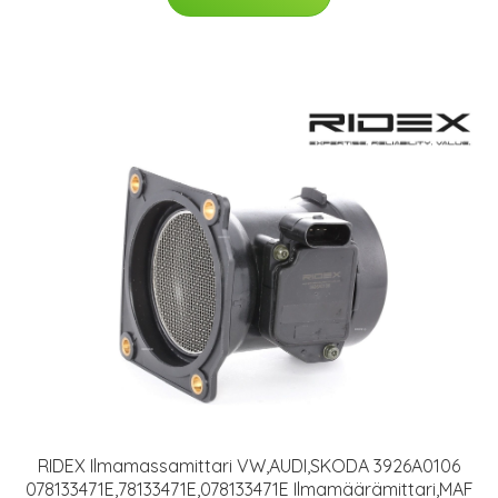
RIDEX Ilmamassamittari VW,AUDI,SKODA 3926A0106
078133471E,78133471E,078133471E Ilmamäärämittari,MAF