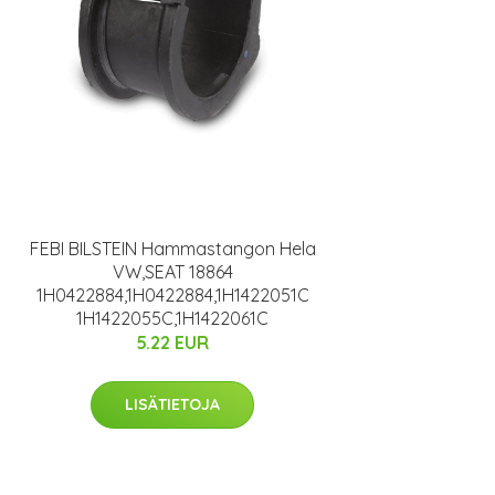
FEBI BILSTEIN Hammastangon Hela
VW,SEAT 18864
1H0422884,1H0422884,1H1422051C
1H1422055C,1H1422061C
5.22 EUR
LISÄTIETOJA