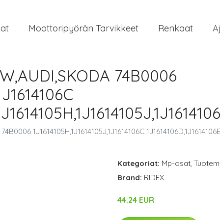
at
Moottoripyörän Tarvikkeet
Renkaat
A
 VW,AUDI,SKODA 74B0006
1J1614106C
1J1614105H,1J1614105J,1J161410
4B0006 1J1614105H,1J1614105J,1J1614106C 1J1614106D,1J1614106E,
Kategoriat:
Mp-osat
,
Tuoteme
Brand:
RIDEX
44.24 EUR