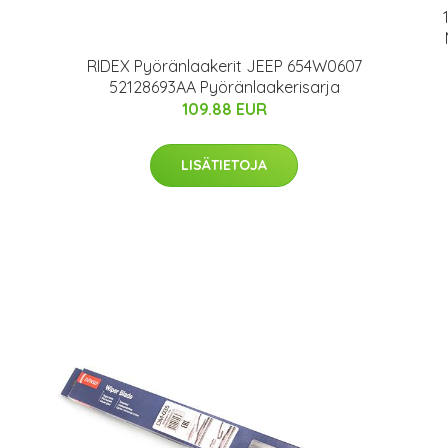
1
RIDEX Pyöränlaakerit JEEP 654W0607
52128693AA Pyöränlaakerisarja
109.88 EUR
LISÄTIETOJA