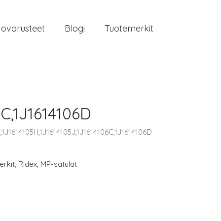
jovarusteet
Blogi
Tuotemerkit
6C,1J1614106D
1J1614105H,1J1614105J,1J1614106C,1J1614106D
rkit
,
Ridex
,
MP-satulat