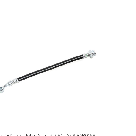
RIDEX Jarruletku SUZUKI,SANTANA 83B0158