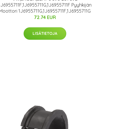
1J6955711F,1J6955711G,1J6955711F Pyyhkijän
Moottori 1J6955711G,1J6955711F,1J6955711G
72.74 EUR
LISÄTIETOJA