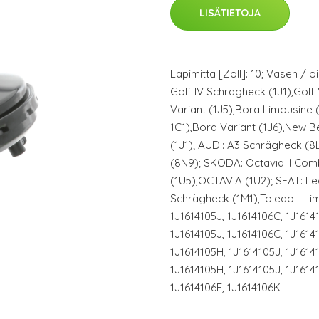
LISÄTIETOJA
Läpimitta [Zoll]: 10; Vasen / o
Golf IV Schrägheck (1J1),Golf
Variant (1J5),Bora Limousine 
1C1),Bora Variant (1J6),New Be
(1J1); AUDI: A3 Schrägheck (
(8N9); SKODA: Octavia II Comb
(1U5),OCTAVIA (1U2); SEAT: L
Schrägheck (1M1),Toledo II Li
1J1614105J, 1J1614106C, 1J1614
1J1614105J, 1J1614106C, 1J1614
1J1614105H, 1J1614105J, 1J1614
1J1614105H, 1J1614105J, 1J1614
1J1614106F, 1J1614106K