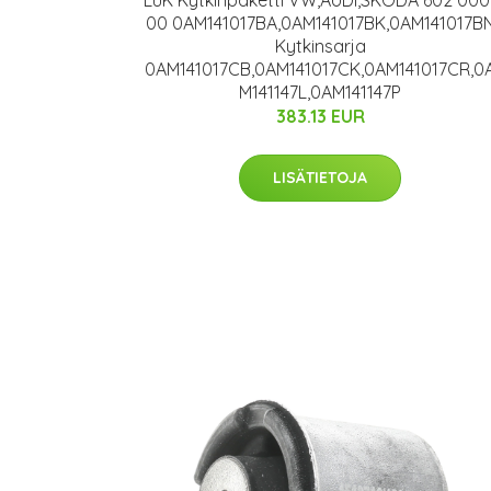
00 0AM141017BA,0AM141017BK,0AM141017B
Kytkinsarja
0AM141017CB,0AM141017CK,0AM141017CR,0
M141147L,0AM141147P
383.13 EUR
LISÄTIETOJA