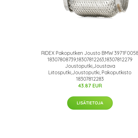
RIDEX Pakoputken Jousto BMW 3971F005
18307808739,18307812263,18307812279
Joustoputki,Joustava
Liitosputki,Joustoputki, Pakoputkisto
18307812283
43.87 EUR
LISÄTIETOJA