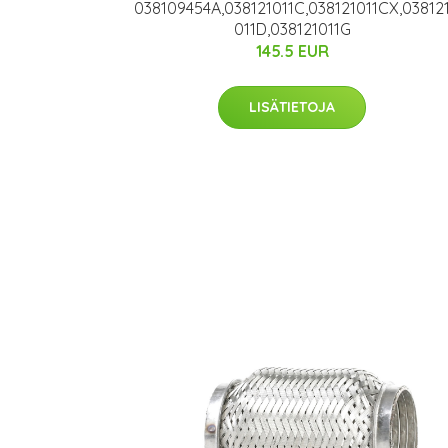
038109454A,038121011C,038121011CX,03812
011D,038121011G
145.5 EUR
LISÄTIETOJA