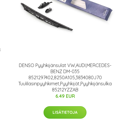
8
DENSO Pyyhkijänsulat VW,AUDI,MERCEDES-
BENZ DM-035
8521297402,8250A105,3834080J70
Tuulilasinpyyhkimet,Pyyhkijät,Pyyhkijänsulka
85212YZZAB
6.49 EUR
LISÄTIETOJA