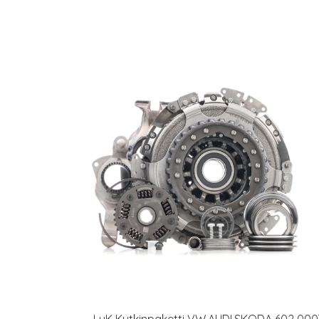
LuK Kytkinpaketti VW,AUDI,SKODA 602 000