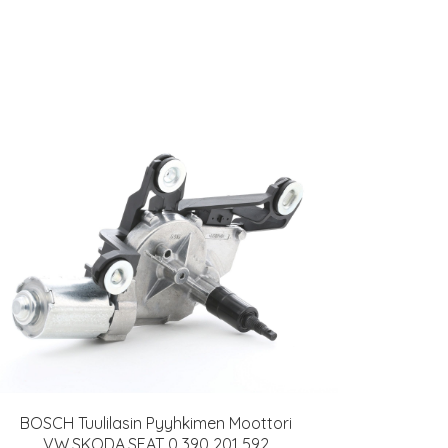
BOSCH Tuulilasin Pyyhkimen Moottori
VW,SKODA,SEAT 0 390 201 592