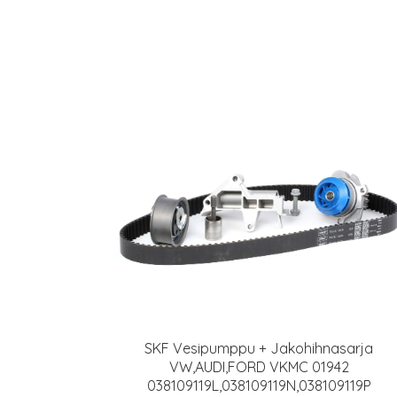
SKF Vesipumppu + Jakohihnasarja
VW,AUDI,FORD VKMC 01942
038109119L,038109119N,038109119P