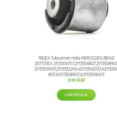
RIDEX Tukivarren Hela MERCEDES-BENZ
251T0301 2113306707,2113306807,211330890
2113309007,2113332214,A2113306707,A211330
807,A2113308907,A2113309007
9.19 EUR
LISÄTIETOJA