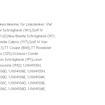
ikea liikenne: für Linkslenker; VW:
 V Schrägheck (1K1),Golf IV
(1J2),New Beetle Schrägheck (9C1,
etle Cabrio (1Y7),Golf IV Van
8L1),TT Coupe (8N3),TT Roadster
i (1Z5),Octavia I Combi
eon Schrägheck (1P1),Leon
mousine (1M2); 1J1614105H,
106D, 1J1614106E, 1J1614105H,
106D, 1J1614106E, 1J1614106K,
106C, 1J1614106D, 1J1614106E,
106C, 1J1614106D, 1J1614106E,