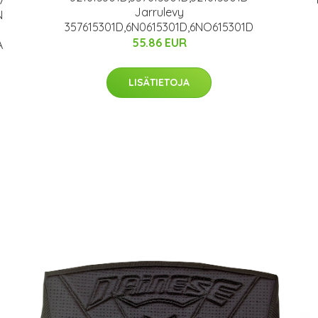
Jarrulevy
N
357615301D,6N0615301D,6NO615301D
55.86 EUR
A
LISÄTIETOJA