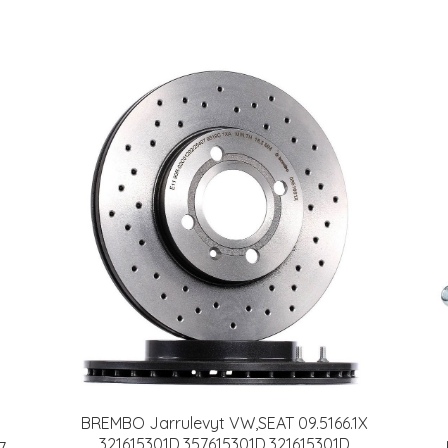
BREMBO Jarrulevyt VW,SEAT 09.5166.1X
321615301D,357615301D,321615301D
7