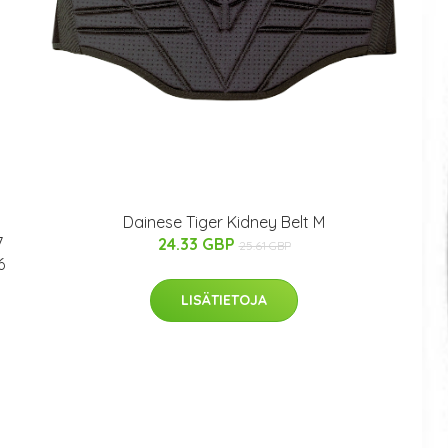
Dainese Tiger Kidney Belt M
7
24.33 GBP
25.61 GBP
6
LISÄTIETOJA