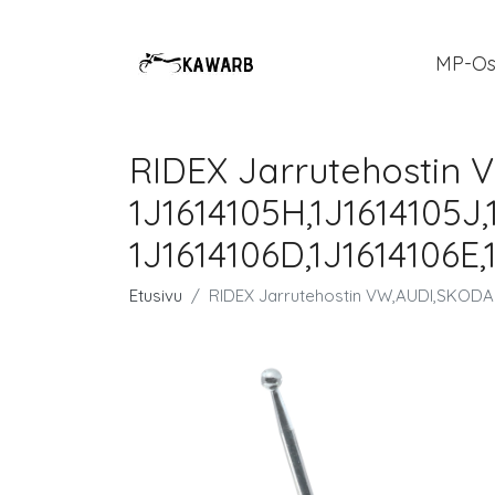
MP-Os
RIDEX Jarrutehostin
1J1614105H,1J1614105J,
1J1614106D,1J1614106E,
Etusivu
RIDEX Jarrutehostin VW,AUDI,SKODA 7