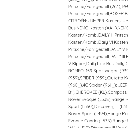
Pritsche/Fahrgestell (263);
Pritsche/Fahrgestell,BOXER B
CITROËN: JUMPER Kasten,JUM
Bus,NEMO Kasten (AA_),NEMO 
Kasten/Kombi,DAILY III Pritsch
Kasten/Kombi,Daily VI Kaste
Pritsche/Fahrgestell,DAILY V
Pritsche/Fahrgestell,DAILY III
V Kipper,Daily Line Bus,Daily
ROMEO: 159 Sportwagon (939)
(939),SPIDER (939),Giulietta
(960_),4C Spider (961_); JEE
B1),CHEROKEE (KL),Compass 
Rover Evoque (L538),Range R
Sport (L550),Discovery III (L3
Rover Sport (L494),Range Ro
Evoque Cabrio (L538),Range 
VAN (L319),Discovery III Van 