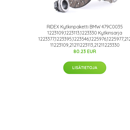
RIDEX Kytkinpaketti BMW 479C0035
1223109,1223113,1223330 Kytkinsarja
1223377,1223395,1223546,1225976,1225977,21
11223109,21211223113,21211223330
80.23 EUR
LISÄTIETOJA