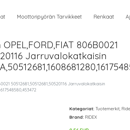
at
Moottoripyörän Tarvikkeet
Renkaat
A
n OPEL,FORD,FIAT 806B0021
20116 Jarruvalokatkaisin
,50512681,1608681280,1617548
0021 50512681,50512681,50520116 Jarruvalokatkaisin
1617548580,453472
Kategoriat:
Tuotemerkit
,
Rid
Brand:
RIDEX