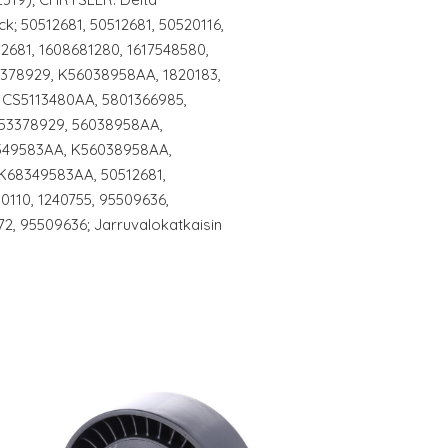
k; 50512681, 50512681, 50520116,
681, 1608681280, 1617548580,
53378929, K56038958AA, 1820183,
CS5113480AA, 5801366985,
 53378929, 56038958AA,
349583AA, K56038958AA,
K68349583AA, 50512681,
110, 1240755, 95509636,
2, 95509636; Jarruvalokatkaisin