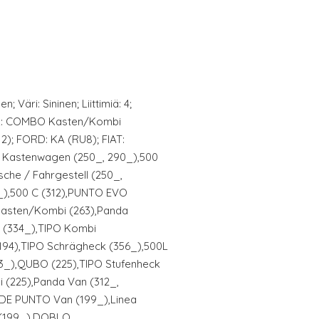
 Väri: Sininen; Liittimiä: 4;
EL: COMBO Kasten/Kombi
2); FORD: KA (RU8); FIAT:
Kastenwagen (250_, 290_),500
sche / Fahrgestell (250_,
_),500 C (312),PUNTO EVO
Kasten/Kombi (263),Panda
X (334_),TIPO Kombi
94),TIPO Schrägheck (356_),500L
63_),QUBO (225),TIPO Stufenheck
 (225),Panda Van (312_,
DE PUNTO Van (199_),Linea
 (199_),DOBLO