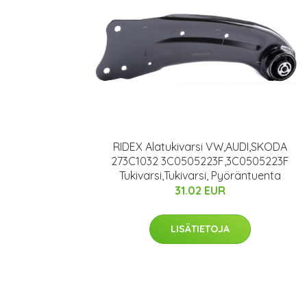
RIDEX Alatukivarsi VW,AUDI,SKODA
273C1032 3C0505223F,3C0505223F
Tukivarsi,Tukivarsi, Pyöräntuenta
31.02 EUR
LISÄTIETOJA