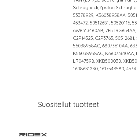
Schrägheck,Ypsilon Schräghec
53378929, K56038958AA, 50512
453472, 50512681, 50520116, 
6W8313480AB, 7E5T9G854AA, 
C2P14525, C2P3763, 50512681,
56038958AC, 68073610AA, 68
K56038958AC, K68073610AA, 
LR047598, XKB500030, XKB500
1608681280, 1617548580, 45347
Suositellut tuotteet