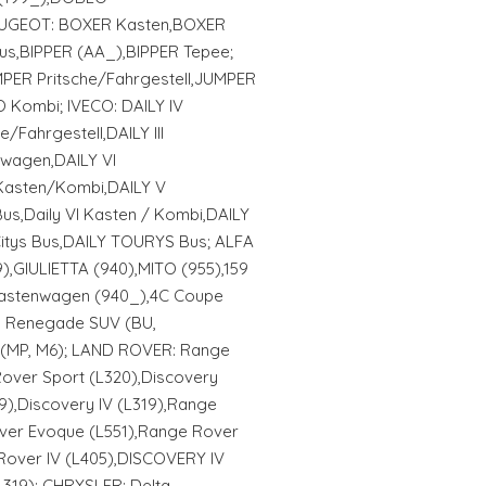
 PEUGEOT: BOXER Kasten,BOXER
us,BIPPER (AA_),BIPPER Tepee;
PER Pritsche/Fahrgestell,JUMPER
Kombi; IVECO: DAILY IV
e/Fahrgestell,DAILY III
nwagen,DAILY VI
 Kasten/Kombi,DAILY V
 Bus,Daily VI Kasten / Kombi,DAILY
 Citys Bus,DAILY TOURYS Bus; ALFA
,GIULIETTA (940),MITO (955),159
 Kastenwagen (940_),4C Coupe
P: Renegade SUV (BU,
(MP, M6); LAND ROVER: Range
over Sport (L320),Discovery
19),Discovery IV (L319),Range
ver Evoque (L551),Range Rover
Rover IV (L405),DISCOVERY IV
(L319); CHRYSLER: Delta