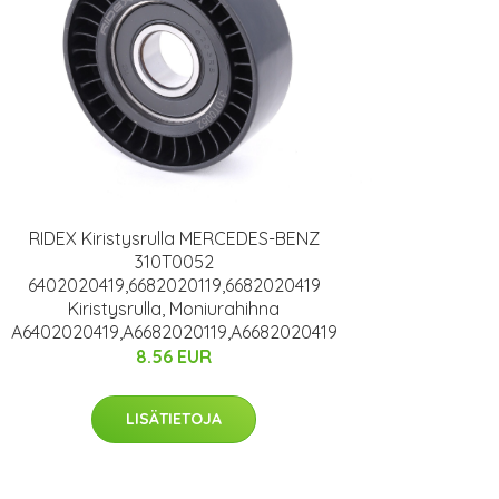
RIDEX Kiristysrulla MERCEDES-BENZ
310T0052
6402020419,6682020119,6682020419
Kiristysrulla, Moniurahihna
A6402020419,A6682020119,A6682020419
8.56 EUR
LISÄTIETOJA