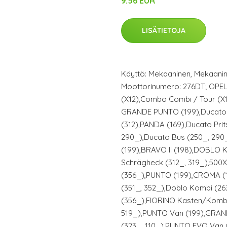
9.56 EUR
LISÄTIETOJA
Käyttö: Mekaaninen, Mekaaninen;
Moottorinumero: 276DT; OP
(X12),Combo Combi / Tour (X1
GRANDE PUNTO (199),Ducato 
(312),PANDA (169),Ducato Prit
290_),Ducato Bus (250_, 290
(199),BRAVO II (198),DOBLO 
Schrägheck (312_, 319_),500
(356_),PUNTO (199),CROMA (1
(351_, 352_),Doblo Kombi (2
(356_),FIORINO Kasten/Kombi
519_),PUNTO Van (199),GRAN
(323_, 110_),PUNTO EVO Van