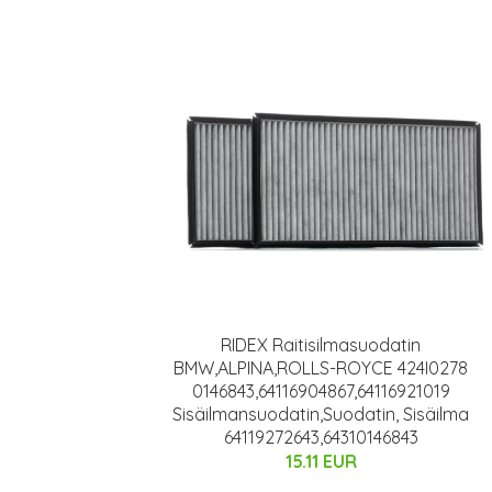
RIDEX Raitisilmasuodatin
BMW,ALPINA,ROLLS-ROYCE 424I0278
0146843,64116904867,64116921019
Sisäilmansuodatin,Suodatin, Sisäilma
64119272643,64310146843
15.11 EUR