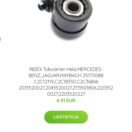
2
RIDEX Tukivarren Hela MERCEDES-
BENZ,JAGUAR,MAYBACH 251T0088
C2C12119,C2C18350,C2C36866
2013520027,2043520027,2113501806,220352
0027,2203520227
6.91 EUR
LISÄTIETOJA