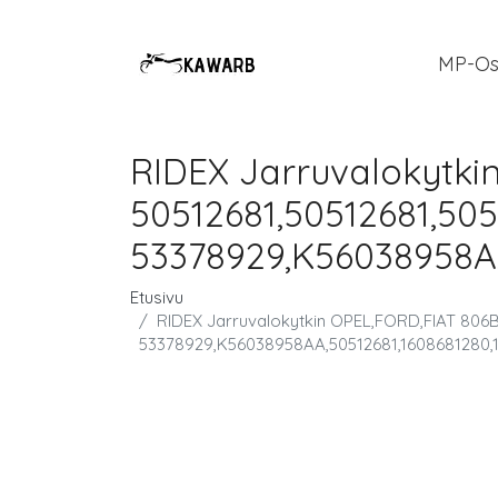
MP-Os
RIDEX Jarruvalokytki
50512681,50512681,505
53378929,K56038958AA
Etusivu
RIDEX Jarruvalokytkin OPEL,FORD,FIAT 806B
53378929,K56038958AA,50512681,1608681280,