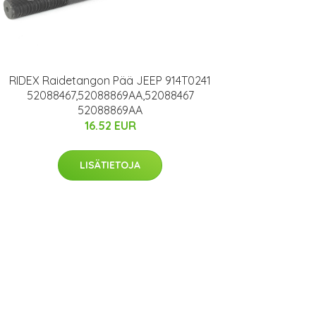
RIDEX Raidetangon Pää JEEP 914T0241
52088467,52088869AA,52088467
52088869AA
16.52 EUR
LISÄTIETOJA