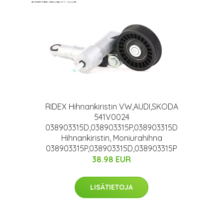
RIDEX Hihnankiristin VW,AUDI,SKODA
541V0024
038903315D,038903315P,038903315D
Hihnankiristin, Moniurahihna
038903315P,038903315D,038903315P
38.98 EUR
LISÄTIETOJA