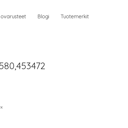
jovarusteet
Blogi
Tuotemerkit
580,453472
ex