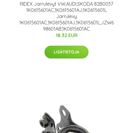
RIDEX Jarrulevyt VW,AUDI,SKODA 82B0037
1K0615601AC,1K0615601AJ,1K0615601L
Jarrulevy
1K0615601AC,1K0615601AJ,1K0615601L,JZW6
98601AB,1K0615601AC
18.32 EUR
LISÄTIETOJA