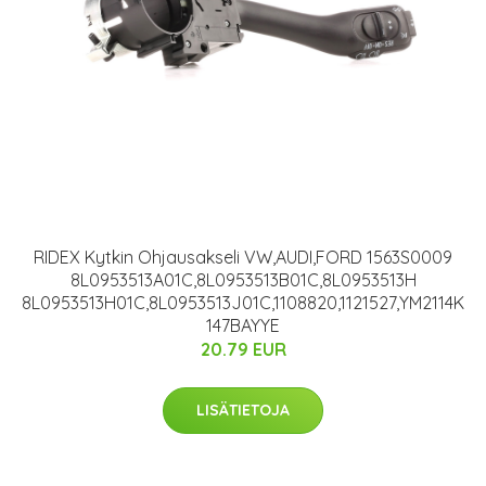
RIDEX Kytkin Ohjausakseli VW,AUDI,FORD 1563S0009
8L0953513A01C,8L0953513B01C,8L0953513H
8L0953513H01C,8L0953513J01C,1108820,1121527,YM2114K
147BAYYE
20.79 EUR
LISÄTIETOJA