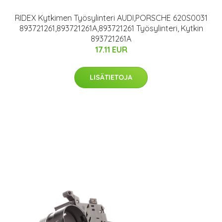
RIDEX Kytkimen Työsylinteri AUDI,PORSCHE 620S0031
893721261,893721261A,893721261 Työsylinteri, Kytkin
893721261A
17.11 EUR
LISÄTIETOJA