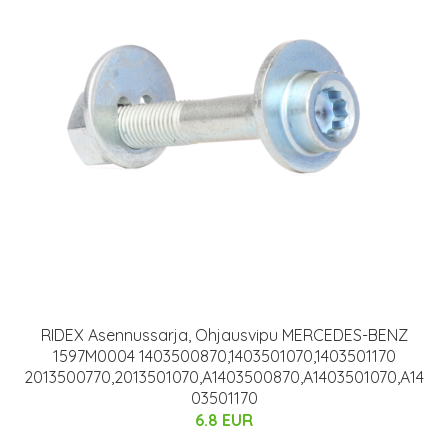
RIDEX Asennussarja, Ohjausvipu MERCEDES-BENZ
1597M0004 1403500870,1403501070,1403501170
2013500770,2013501070,A1403500870,A1403501070,A14
03501170
6.8 EUR