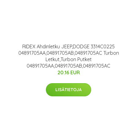
RIDEX Ahdinletku JEEP,DODGE 3314C0225
04891705AA,04891705AB,04891705AC Turbon
Letkut,Turbon Putket
04891705AA,04891705AB,04891705AC
20.16 EUR
LISÄTIETOJA