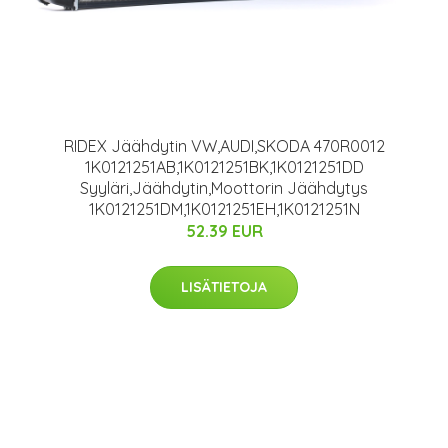
RIDEX Jäähdytin VW,AUDI,SKODA 470R0012
1K0121251AB,1K0121251BK,1K0121251DD
Syyläri,Jäähdytin,Moottorin Jäähdytys
1K0121251DM,1K0121251EH,1K0121251N
52.39 EUR
LISÄTIETOJA