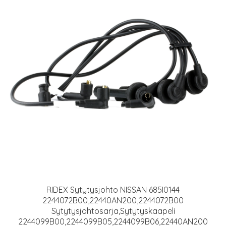
RIDEX Sytytysjohto NISSAN 685I0144
2244072B00,22440AN200,2244072B00
Sytytysjohtosarja,Sytytyskaapeli
2244099B00,2244099B05,2244099B06,22440AN200