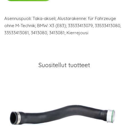
Asennuspuoli: Taka-akseli; Alustarakenne: für Fahrzeuge
ohne M-Technik; BMW: X3 (E83); 33533413079, 33533413080,
33533413081, 3413080, 3413081; Kierrejousi
Suositellut tuotteet