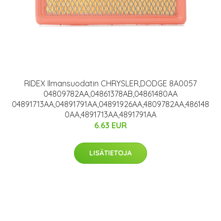
RIDEX Ilmansuodatin CHRYSLER,DODGE 8A0057
04809782AA,04861378AB,04861480AA
04891713AA,04891791AA,04891926AA,4809782AA,486148
0AA,4891713AA,4891791AA
6.63 EUR
LISÄTIETOJA