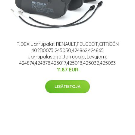
RIDEX Jarrupalat RENAULT,PEUGEOT,CITROËN
402B0073 245050,424862,424865
Jarrupalasarja,Jarrupala, Levyjarru
424874,424878,425017,425018,425032,425033
11.87 EUR
LISÄTIETOJA