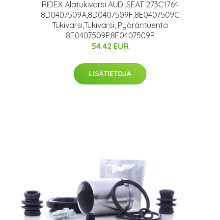
RIDEX Alatukivarsi AUDI,SEAT 273C1764
8D0407509A,8D0407509F,8E0407509C
Tukivarsi,Tukivarsi, Pyöräntuenta
8E0407509P,8E0407509P
54.42 EUR
LISÄTIETOJA