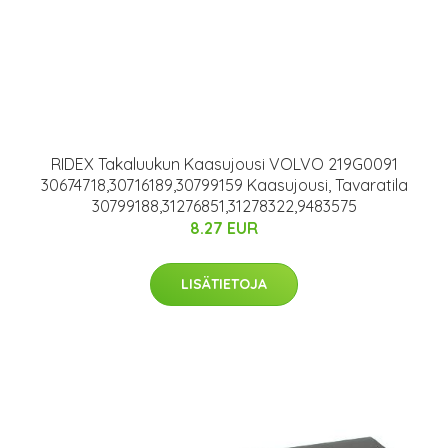
RIDEX Takaluukun Kaasujousi VOLVO 219G0091
30674718,30716189,30799159 Kaasujousi, Tavaratila
30799188,31276851,31278322,9483575
8.27 EUR
LISÄTIETOJA