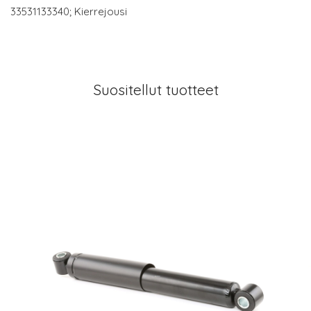
33531133340; Kierrejousi
Suositellut tuotteet