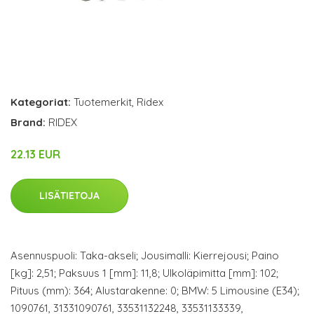
Kategoriat:
Tuotemerkit
,
Ridex
Brand:
RIDEX
22.13 EUR
LISÄTIETOJA
Asennuspuoli: Taka-akseli; Jousimalli: Kierrejousi; Paino
[kg]: 2,51; Paksuus 1 [mm]: 11,8; Ulkoläpimitta [mm]: 102;
Pituus (mm): 364; Alustarakenne: 0; BMW: 5 Limousine (E34);
1090761, 31331090761, 33531132248, 33531133339,