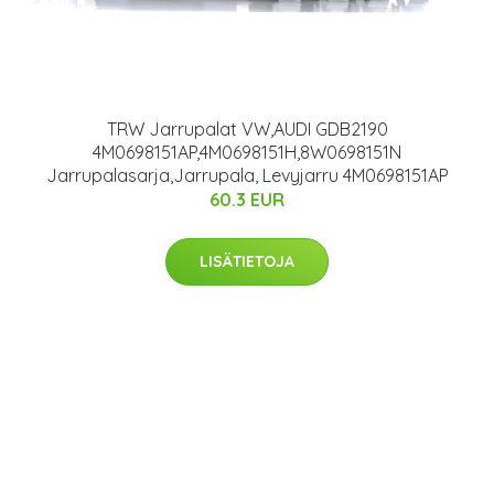
TRW Jarrupalat VW,AUDI GDB2190
4M0698151AP,4M0698151H,8W0698151N
Jarrupalasarja,Jarrupala, Levyjarru 4M0698151AP
60.3 EUR
LISÄTIETOJA