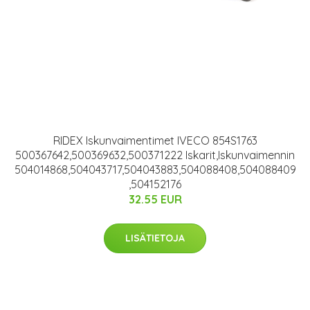
RIDEX Iskunvaimentimet IVECO 854S1763
500367642,500369632,500371222 Iskarit,Iskunvaimennin
504014868,504043717,504043883,504088408,504088409
,504152176
32.55 EUR
LISÄTIETOJA