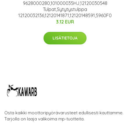
9628000280,101000035HJ,12120030548
Tulpat,Sytytystulppa
12120032136,12120141871,12120148591,5960F0
3.12 EUR
LISÄTIETOJA
Osta kaikki moottoripyörävarusteet edullisesti kauttamme.
Tarjolla on laaja valikoima mp-tuotteita.