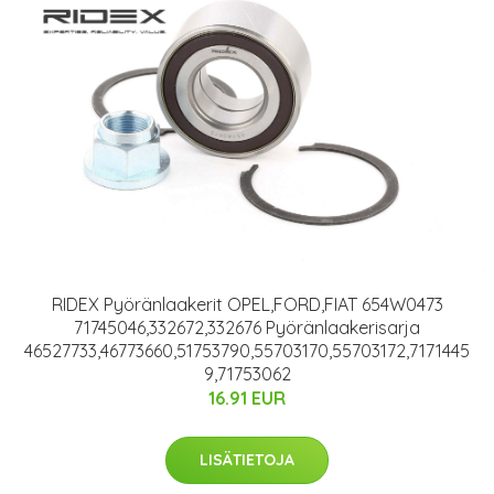
RIDEX Pyöränlaakerit OPEL,FORD,FIAT 654W0473
71745046,332672,332676 Pyöränlaakerisarja
46527733,46773660,51753790,55703170,55703172,7171445
9,71753062
16.91 EUR
LISÄTIETOJA