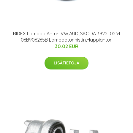
RIDEX Lambda Anturi VW,AUDI,SKODA 3922L0234
06B906265B Lambdatunnistin,Happianturi
30.02 EUR
LISÄTIETOJA