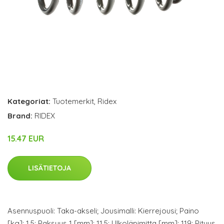
Kategoriat:
Tuotemerkit
,
Ridex
Brand:
RIDEX
15.47 EUR
LISÄTIETOJA
Asennuspuoli: Taka-akseli; Jousimalli: Kierrejousi; Paino
[kg]: 1,5; Paksuus 1 [mm]: 11,5; Ulkoläpimitta [mm]: 119; Pituus