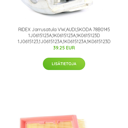
RIDEX Jarrusatula VW,AUDI,SKODA 78B0145
1J0615123A,1K0615123A,1K0615123D
1J0615123,1J0615123A,1K0615123A,1K0615123D
39.25 EUR
LISÄTIETOJA