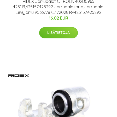
RIDEX Jarrupalat CITROËN 402B0965
425113,425157,425292 Jarrupalasarja,Jarrupala,
Levyjarru 95667787,E172028,RP425157,425292
16.02 EUR
LISÄTIETOJA