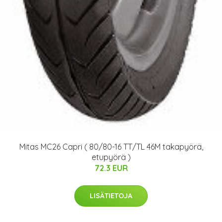
Mitas MC26 Capri ( 80/80-16 TT/TL 46M takapyörä,
etupyörä )
72.3 EUR
LISÄTIETOJA