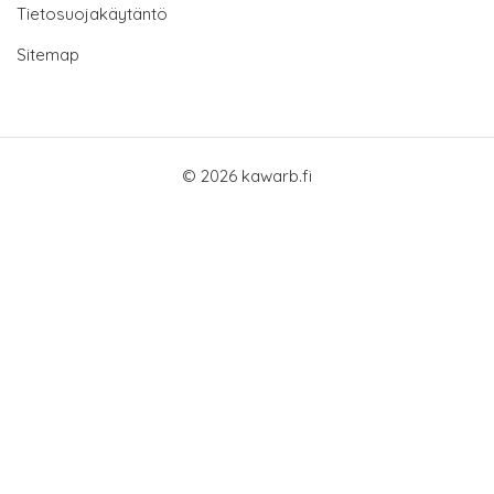
Tietosuojakäytäntö
Sitemap
© 2026 kawarb.fi