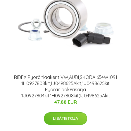
RIDEX Pyöränlaakerit VW,AUDI,SKODA 654W1091
1H0927808kit,1J0498625Akit,1J0498625kit
Pyöränlaakerisarja
1J0927804kit,1H0927808kit,1J0498625Akit
47.88 EUR
LISÄTIETOJA