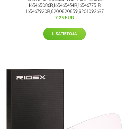
165465086R,165465434R,165467751R
165467920R,8200820859,8201092697
7.23 EUR
LISÄTIETOJA