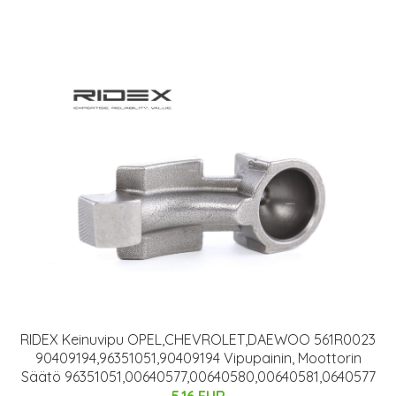
RIDEX Keinuvipu OPEL,CHEVROLET,DAEWOO 561R0023
90409194,96351051,90409194 Vipupainin, Moottorin
Säätö 96351051,00640577,00640580,00640581,0640577
5.16 EUR