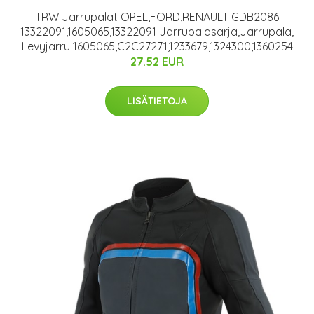
TRW Jarrupalat OPEL,FORD,RENAULT GDB2086
13322091,1605065,13322091 Jarrupalasarja,Jarrupala,
Levyjarru 1605065,C2C27271,1233679,1324300,1360254
27.52 EUR
LISÄTIETOJA