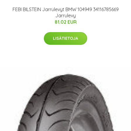
FEBI BILSTEIN Jarrulevyt BMW 104949 34116785669
Jarrulevy
81.02 EUR
LISÄTIETOJA