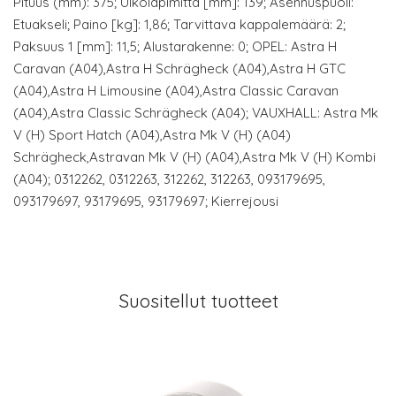
Pituus (mm): 375; Ulkoläpimitta [mm]: 139; Asennuspuoli:
Etuakseli; Paino [kg]: 1,86; Tarvittava kappalemäärä: 2;
Paksuus 1 [mm]: 11,5; Alustarakenne: 0; OPEL: Astra H
Caravan (A04),Astra H Schrägheck (A04),Astra H GTC
(A04),Astra H Limousine (A04),Astra Classic Caravan
(A04),Astra Classic Schrägheck (A04); VAUXHALL: Astra Mk
V (H) Sport Hatch (A04),Astra Mk V (H) (A04)
Schrägheck,Astravan Mk V (H) (A04),Astra Mk V (H) Kombi
(A04); 0312262, 0312263, 312262, 312263, 093179695,
093179697, 93179695, 93179697; Kierrejousi
Suositellut tuotteet