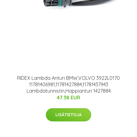
RIDEX Lambda Anturi BMW,VOLVO 3922L0170
11781406981,11781427884,11781437943
Lambdatunnistin,Happianturi 1427884
47.38 EUR
LISÄTIETOJA