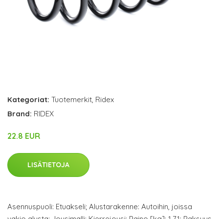
Kategoriat:
Tuotemerkit
,
Ridex
Brand:
RIDEX
22.8 EUR
LISÄTIETOJA
Asennuspuoli: Etuakseli; Alustarakenne: Autoihin, joissa
vakio alusta; Jousimalli: Kierrejousi; Paino [kg]: 1,71; Paksuus