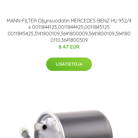
MANN-FILTER Öljynsuodatin MERCEDES-BENZ HU 932/4
x 0011844125,0011844425,0011845125
0011845425,3141800109,3641800009,3641800109,364180
0110,3641800309
8.47 EUR
LISÄTIETOJA