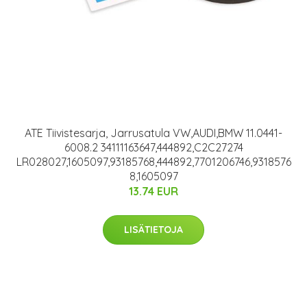
ATE Tiivistesarja, Jarrusatula VW,AUDI,BMW 11.0441-
6008.2 34111163647,444892,C2C27274
LR028027,1605097,93185768,444892,7701206746,9318576
8,1605097
13.74 EUR
LISÄTIETOJA