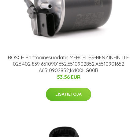
BOSCH Polttoainesuodatin MERCEDES-BENZ,INFINITI F
026 402 839 6510901652,6510902852,A6510901652
A6510902852,16400HG00B
53.56 EUR
LISÄTIETOJA