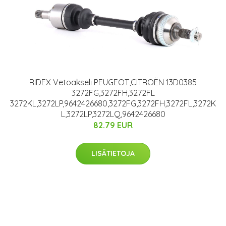
RIDEX Vetoakseli PEUGEOT,CITROËN 13D0385
3272FG,3272FH,3272FL
3272KL,3272LP,9642426680,3272FG,3272FH,3272FL,3272K
L,3272LP,3272LQ,9642426680
82.79 EUR
LISÄTIETOJA