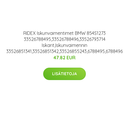
RIDEX Iskunvaimentimet BMW 854S1273
33526788495,33526788496,33526793714
Iskarit,Iskunvaimennin
33526851341,33526851342,33526855243,6788495,6788496
47.82 EUR
LISÄTIETOJA