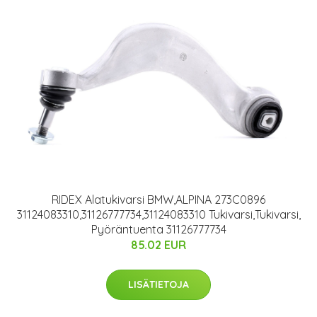
RIDEX Alatukivarsi BMW,ALPINA 273C0896
31124083310,31126777734,31124083310 Tukivarsi,Tukivarsi,
Pyöräntuenta 31126777734
85.02 EUR
LISÄTIETOJA