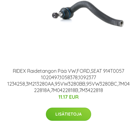
RIDEX Raidetangon Pää VW,FORD,SEAT 914T0057
1020497,1058378,1092377
1234258,3M213280AA,95VW3280BB,95VW3280BC,7M04
22818A,7M0422818B,7M3422818
11.17 EUR
LISÄTIETOJA