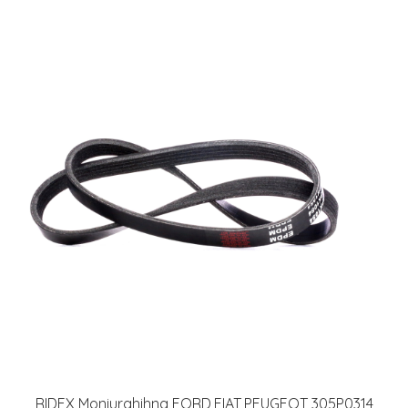
RIDEX Moniurahihna FORD,FIAT,PEUGEOT 305P0314