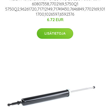
60807358,7702169,5750Q1
5750Q2,96261720,71712149,71749430,7646849,7702169,101
1700,1026597,6592376
6.72 EUR
LISÄTIETOJA