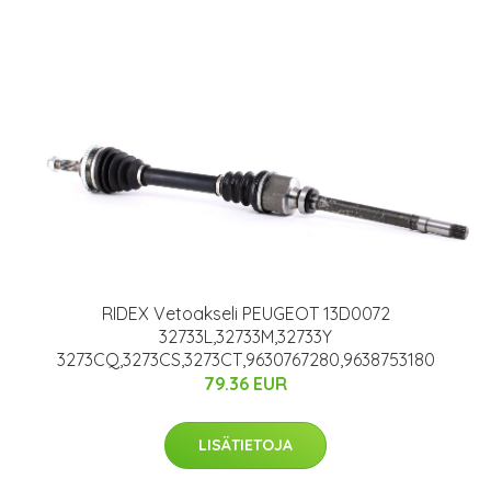
RIDEX Vetoakseli PEUGEOT 13D0072
32733L,32733M,32733Y
3273CQ,3273CS,3273CT,9630767280,9638753180
79.36 EUR
LISÄTIETOJA