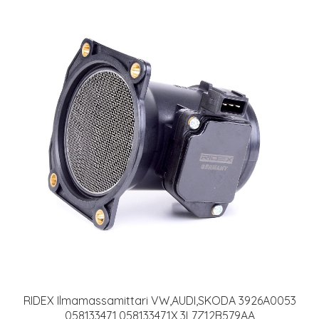
RIDEX Ilmamassamittari VW,AUDI,SKODA 3926A0053
058133471,058133471X,3L7Z12B579AA