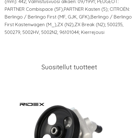
(mm): 442; Valmistusvuosi alkaen: 09/1991; PEUGEOT:
PARTNER Combispace (5F),PARTNER Kasten (5); CITROËN:
Berlingo / Berlingo First (MF, GJK, GFK),Berlingo / Berlingo
First Kastenwagen (M_),ZX (N2),ZX Break (N2); 500235,
500279, 5002HV, 5002N2, 96101044; Kierrejousi
Suositellut tuotteet