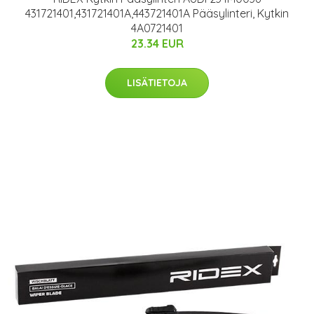
431721401,431721401A,443721401A Pääsylinteri, Kytkin
4A0721401
23.34 EUR
LISÄTIETOJA