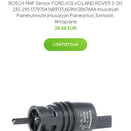
BOSCH MAP Sensor FORD,VOLVO,LAND ROVER 0 261
230 295 1379704,1689133,6G9N12B676AA Imusarjan
Painetunnistin,Imusarjan Paineanturi,Tunnistin,
Ahtopaine
26.66 EUR
LISÄTIETOJA