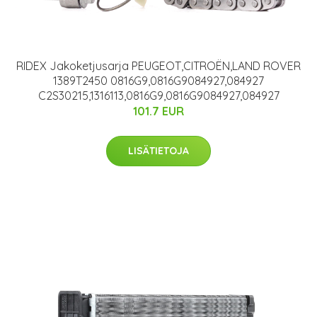
RIDEX Jakoketjusarja PEUGEOT,CITROËN,LAND ROVER
1389T2450 0816G9,0816G9084927,084927
C2S30215,1316113,0816G9,0816G9084927,084927
101.7 EUR
LISÄTIETOJA