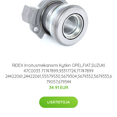
RIDEX Irroitusmekanismi Kytkin OPEL,FIAT,SUZUKI
47C0033 71747899,93317724,71747899
24422061,24422061,55579530,5679304,5679332,5679333,6
79057,679344
34.91 EUR
LISÄTIETOJA