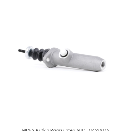
RIDEX Kytkin Pääsylinteri AUDI 234M0036