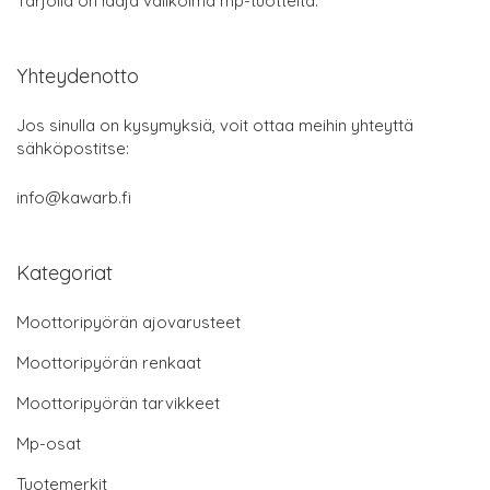
Tarjolla on laaja valikoima mp-tuotteita.
Yhteydenotto
Jos sinulla on kysymyksiä, voit ottaa meihin yhteyttä
sähköpostitse:
info@kawarb.fi
Kategoriat
Moottoripyörän ajovarusteet
Moottoripyörän renkaat
Moottoripyörän tarvikkeet
Mp-osat
Tuotemerkit