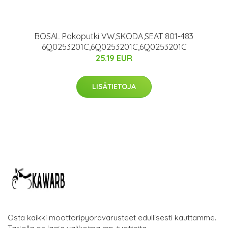
BOSAL Pakoputki VW,SKODA,SEAT 801-483
6Q0253201C,6Q0253201C,6Q0253201C
25.19 EUR
LISÄTIETOJA
Osta kaikki moottoripyörävarusteet edullisesti kauttamme.