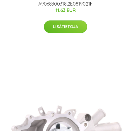
A9068300318,2E0819021F
11.63 EUR
LISÄTIETOJA