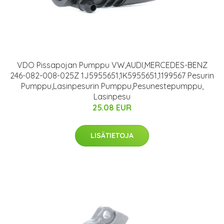
VDO Pissapojan Pumppu VW,AUDI,MERCEDES-BENZ
246-082-008-025Z 1J5955651,1K5955651,1199567 Pesurin
Pumppu,Lasinpesurin Pumppu,Pesunestepumppu,
Lasinpesu
25.08 EUR
LISÄTIETOJA