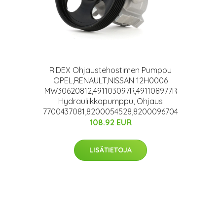
RIDEX Ohjaustehostimen Pumppu
OPEL,RENAULT,NISSAN 12H0006
MW30620812,491103097R,491108977R
Hydrauliikkapumppu, Ohjaus
7700437081,8200054528,8200096704
108.92 EUR
LISÄTIETOJA