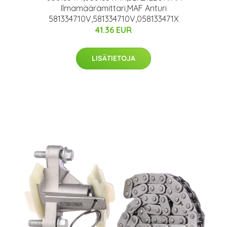
Ilmamäärämittari,MAF Anturi
581334710V,581334710V,058133471X
41.36 EUR
LISÄTIETOJA