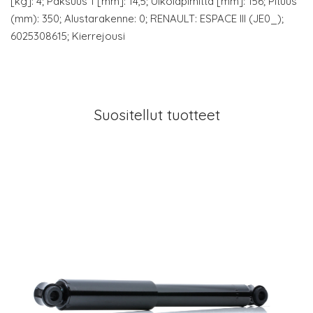
[kg]: 4; Paksuus 1 [mm]: 14,5; Ulkoläpimitta [mm]: 156; Pituus
(mm): 350; Alustarakenne: 0; RENAULT: ESPACE III (JE0_);
6025308615; Kierrejousi
Suositellut tuotteet