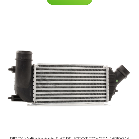
RIDEX Välijäähdytin FIAT,PEUGEOT,TOYOTA 468I0044