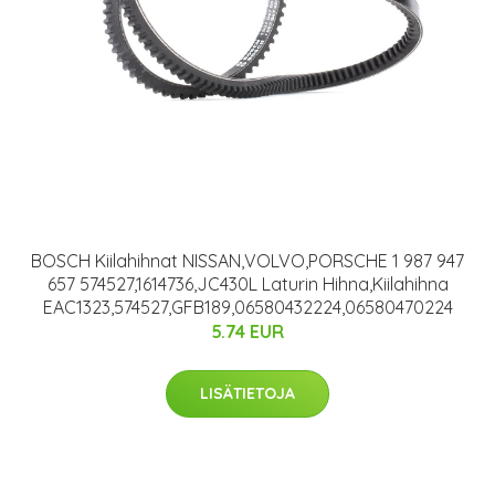
BOSCH Kiilahihnat NISSAN,VOLVO,PORSCHE 1 987 947
657 574527,1614736,JC430L Laturin Hihna,Kiilahihna
EAC1323,574527,GFB189,06580432224,06580470224
5.74 EUR
LISÄTIETOJA