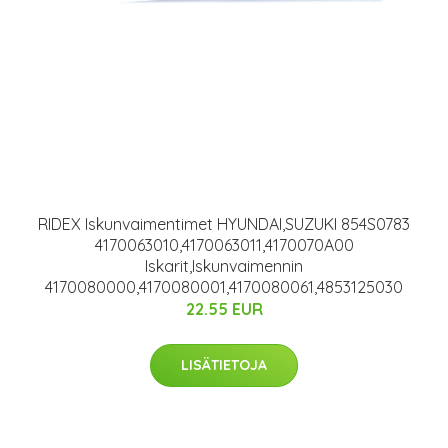
RIDEX Iskunvaimentimet HYUNDAI,SUZUKI 854S0783
4170063010,4170063011,4170070A00
Iskarit,Iskunvaimennin
4170080000,4170080001,4170080061,4853125030
22.55 EUR
LISÄTIETOJA