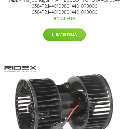
0384P2,144010980,14401098000
0384P2,144010980,14401098000
94.23 EUR
LISÄTIETOJA