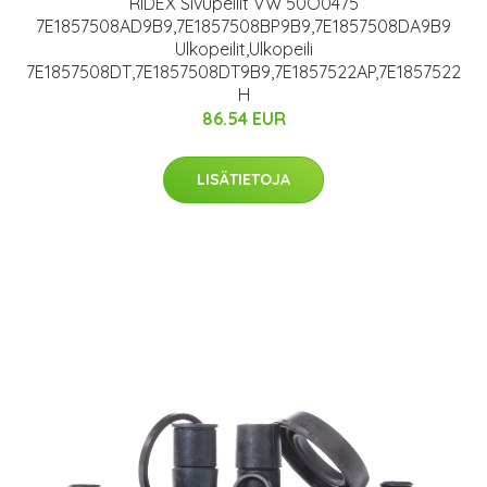
RIDEX Sivupeilit VW 50O0475
7E1857508AD9B9,7E1857508BP9B9,7E1857508DA9B9
Ulkopeilit,Ulkopeili
7E1857508DT,7E1857508DT9B9,7E1857522AP,7E1857522
H
86.54 EUR
LISÄTIETOJA