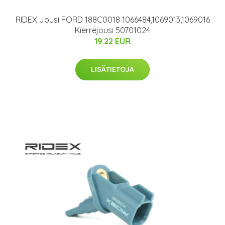
RIDEX Jousi FORD 188C0018 1066484,1069013,1069016
Kierrejousi 50701024
19.22 EUR
LISÄTIETOJA