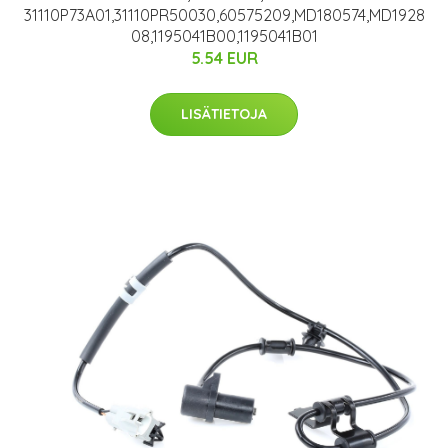
31110P73A01,31110PR50030,60575209,MD180574,MD1928
08,1195041B00,1195041B01
5.54 EUR
LISÄTIETOJA