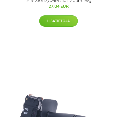
2464230112,A2464230112 Jarrulevy
27.04 EUR
LISÄTIETOJA