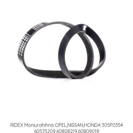
RIDEX Moniurahihna OPEL,NISSAN,HONDA 305P0354
60575209,60808219,60809019