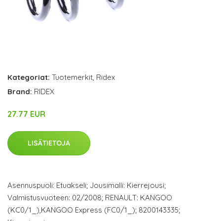
Kategoriat:
Tuotemerkit
,
Ridex
Brand:
RIDEX
27.77 EUR
LISÄTIETOJA
Asennuspuoli: Etuakseli; Jousimalli: Kierrejousi;
Valmistusvuoteen: 02/2008; RENAULT: KANGOO
(KC0/1_),KANGOO Express (FC0/1_); 8200143335;