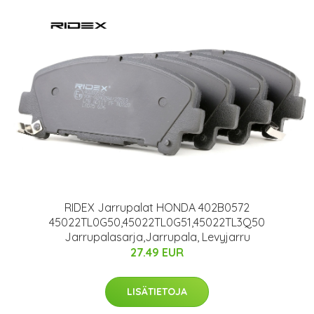
RIDEX Jarrupalat HONDA 402B0572
45022TL0G50,45022TL0G51,45022TL3Q50
Jarrupalasarja,Jarrupala, Levyjarru
27.49 EUR
LISÄTIETOJA