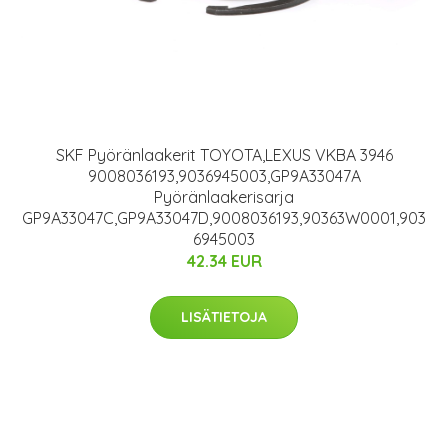
SKF Pyöränlaakerit TOYOTA,LEXUS VKBA 3946
9008036193,9036945003,GP9A33047A
Pyöränlaakerisarja
GP9A33047C,GP9A33047D,9008036193,90363W0001,903
6945003
42.34 EUR
LISÄTIETOJA