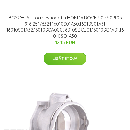
BOSCH Polttoainesuodatin HONDA,ROVER 0 450 905
916 25176324,16010S01A30,16010S01A31
16010S01A32,16010SCA000,16010SDCE01,16010SO1A01,16
010SO1A30
12.15 EUR
LISÄTIETOJA