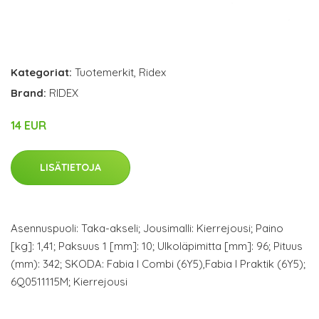
Kategoriat:
Tuotemerkit
,
Ridex
Brand:
RIDEX
14 EUR
LISÄTIETOJA
Asennuspuoli: Taka-akseli; Jousimalli: Kierrejousi; Paino
[kg]: 1,41; Paksuus 1 [mm]: 10; Ulkoläpimitta [mm]: 96; Pituus
(mm): 342; SKODA: Fabia I Combi (6Y5),Fabia I Praktik (6Y5);
6Q0511115M; Kierrejousi