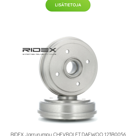
LISÄTIETOJA
RIDEX Jarrurumpu CHEVROLET,DAEWOO 123B0056