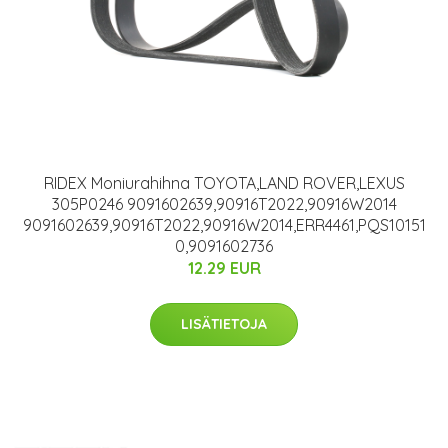
RIDEX Moniurahihna TOYOTA,LAND ROVER,LEXUS
305P0246 9091602639,90916T2022,90916W2014
9091602639,90916T2022,90916W2014,ERR4461,PQS10151
0,9091602736
12.29 EUR
LISÄTIETOJA