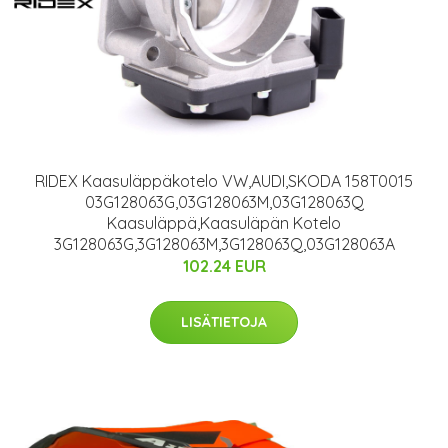
RIDEX Kaasuläppäkotelo VW,AUDI,SKODA 158T0015
03G128063G,03G128063M,03G128063Q
Kaasuläppä,Kaasuläpän Kotelo
3G128063G,3G128063M,3G128063Q,03G128063A
102.24 EUR
LISÄTIETOJA