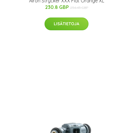
Airoh Strycker XXX Flat Orange XL
230.8 GBP
256.45 GBP
LISÄTIETOJA