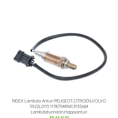
RIDEX Lambda Anturi PEUGEOT,CITROËN,VOLVO
3922L0113 11787548961,9135664
Lambdatunnistin,Happianturi
39.46 EUR