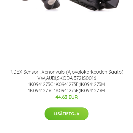
RIDEX Sensori, Xenonvalo (Ajovalokorkeuden Säätö)
VW,AUDI,SKODA 3721S0016
1K0941273C,1K0941273F,1K0941273M
1K0941273C,1K0941273F,1K0941273M
44.63 EUR
LISÄTIETOJA