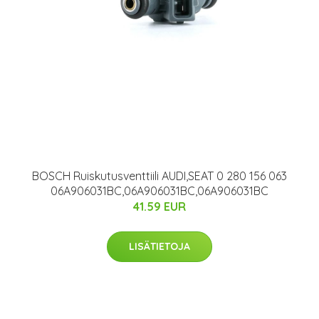
BOSCH Ruiskutusventtiili AUDI,SEAT 0 280 156 063
06A906031BC,06A906031BC,06A906031BC
41.59 EUR
LISÄTIETOJA