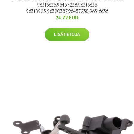
96316636,96457238,96316636
96318925,96320387,96457238,96316636
24.72 EUR
LISÄTIETOJA