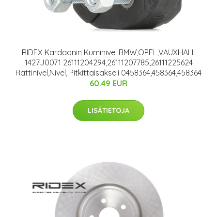
RIDEX Kardaanin Kuminivel BMW,OPEL,VAUXHALL
1427J0071 26111204294,26111207785,26111225624
Rättinivel,Nivel, Pitkittäisakseli 0458364,458364,458364
60.49 EUR
LISÄTIETOJA