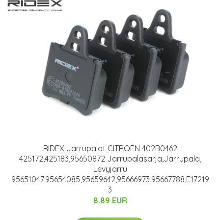
RIDEX Jarrupalat CITROËN 402B0462
425172,425183,95650872 Jarrupalasarja,Jarrupala,
Levyjarru
95651047,95654085,95659642,95666973,95667788,E17219
3
8.89 EUR