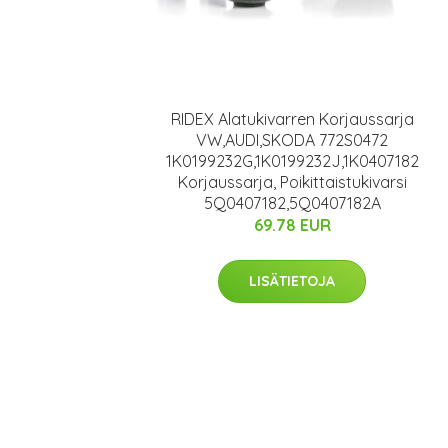
RIDEX Alatukivarren Korjaussarja
VW,AUDI,SKODA 772S0472
1K0199232G,1K0199232J,1K0407182
Korjaussarja, Poikittaistukivarsi
5Q0407182,5Q0407182A
69.78 EUR
LISÄTIETOJA