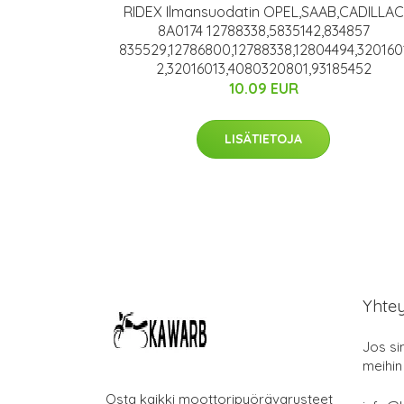
RIDEX Ilmansuodatin OPEL,SAAB,CADILLAC
8A0174 12788338,5835142,834857
835529,12786800,12788338,12804494,320160
2,32016013,4080320801,93185452
10.09 EUR
LISÄTIETOJA
Yhte
Jos si
meihin
Osta kaikki moottoripyörävarusteet