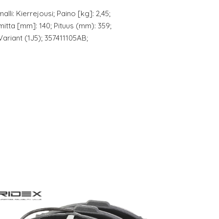
lli: Kierrejousi; Paino [kg]: 2,45;
mitta [mm]: 140; Pituus (mm): 359;
Variant (1J5); 357411105AB;