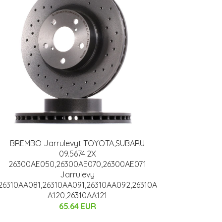
BREMBO Jarrulevyt TOYOTA,SUBARU
09.5674.2X
26300AE050,26300AE070,26300AE071
Jarrulevy
26310AA081,26310AA091,26310AA092,26310A
A120,26310AA121
65.64 EUR