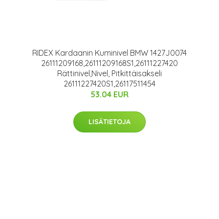
RIDEX Kardaanin Kuminivel BMW 1427J0074
26111209168,26111209168S1,26111227420
Rättinivel,Nivel, Pitkittäisakseli
26111227420S1,26117511454
53.04 EUR
LISÄTIETOJA