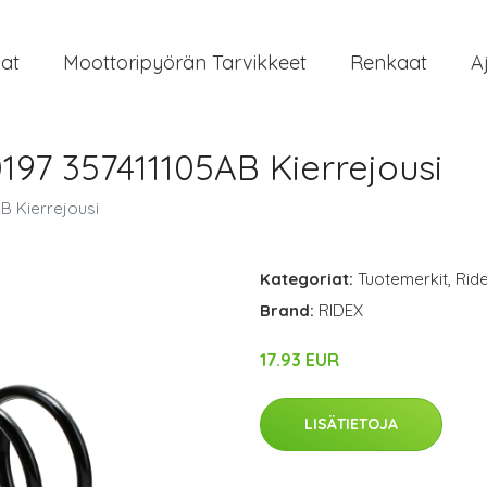
at
Moottoripyörän Tarvikkeet
Renkaat
A
97 357411105AB Kierrejousi
B Kierrejousi
Kategoriat:
Tuotemerkit
,
Rid
Brand:
RIDEX
17.93 EUR
LISÄTIETOJA