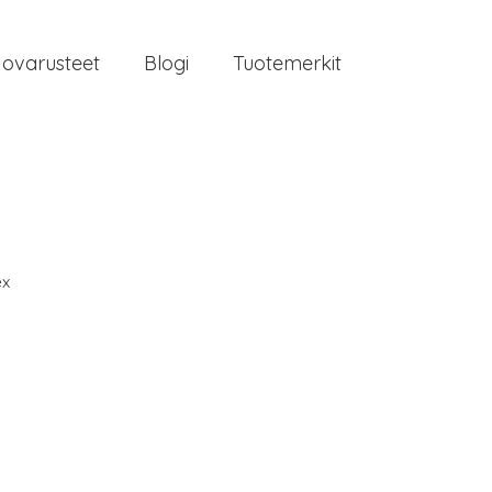
jovarusteet
Blogi
Tuotemerkit
ex