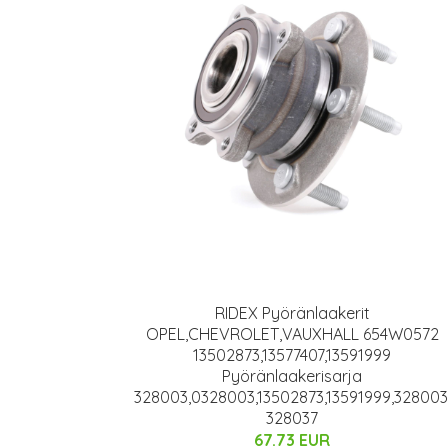
RIDEX Pyöränlaakerit
OPEL,CHEVROLET,VAUXHALL 654W0572
13502873,13577407,13591999
Pyöränlaakerisarja
328003,0328003,13502873,13591999,328003
328037
67.73 EUR