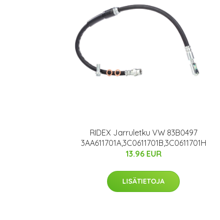
RIDEX Jarruletku VW 83B0497
3AA611701A,3C0611701B,3C0611701H
13.96 EUR
LISÄTIETOJA