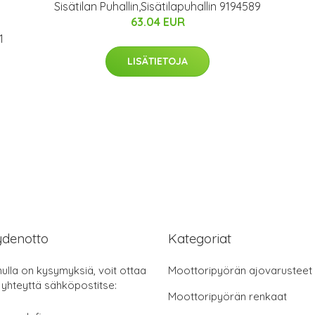
Sisätilan Puhallin,Sisätilapuhallin 9194589
63.04 EUR
1
LISÄTIETOJA
ydenotto
Kategoriat
nulla on kysymyksiä, voit ottaa
Moottoripyörän ajovarusteet
 yhteyttä sähköpostitse:
Moottoripyörän renkaat