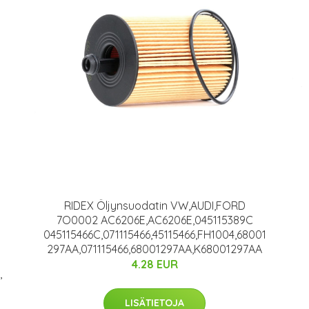
RIDEX Öljynsuodatin VW,AUDI,FORD
7O0002 AC6206E,AC6206E,045115389C
045115466C,071115466,45115466,FH1004,68001
297AA,071115466,68001297AA,K68001297AA
4.28 EUR
,
LISÄTIETOJA