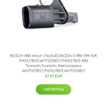
BOSCH ABS Anturi VW,AUDI,SKODA 0 986 594 504
7H0927803,WHT003857,7H0927803 ABS
Tunnistin,Tunnistin, Kiertonopeus
WHT003857,7H0927803,WHT003857
27.01 EUR
LISÄTIETOJA