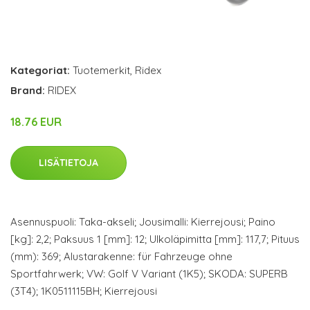
Kategoriat:
Tuotemerkit
,
Ridex
Brand:
RIDEX
18.76 EUR
LISÄTIETOJA
Asennuspuoli: Taka-akseli; Jousimalli: Kierrejousi; Paino
[kg]: 2,2; Paksuus 1 [mm]: 12; Ulkoläpimitta [mm]: 117,7; Pituus
(mm): 369; Alustarakenne: für Fahrzeuge ohne
Sportfahrwerk; VW: Golf V Variant (1K5); SKODA: SUPERB
(3T4); 1K0511115BH; Kierrejousi