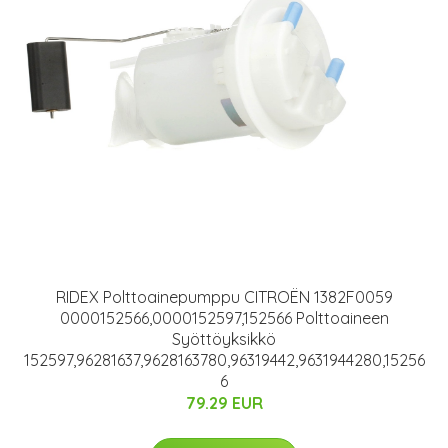
RIDEX Polttoainepumppu CITROËN 1382F0059
0000152566,0000152597,152566 Polttoaineen
Syöttöyksikkö
152597,96281637,9628163780,96319442,9631944280,15256
6
79.29 EUR