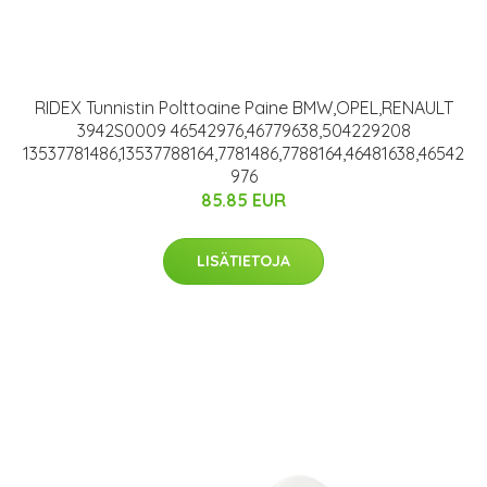
RIDEX Tunnistin Polttoaine Paine BMW,OPEL,RENAULT
3942S0009 46542976,46779638,504229208
13537781486,13537788164,7781486,7788164,46481638,46542
976
85.85 EUR
LISÄTIETOJA