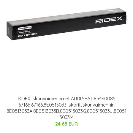
RIDEX Iskunvaimentimet AUDI,SEAT 854S0085
67165,67166,8E0513033 Iskarit,Iskunvaimennin
8E0513033A,8E0513033B,8E0513033G,8E0513033J,8E051
3033M
24.65 EUR