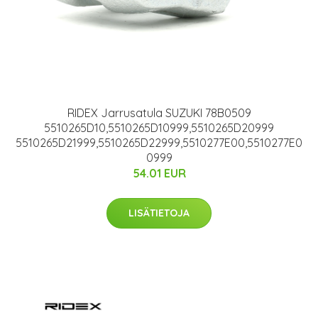
RIDEX Jarrusatula SUZUKI 78B0509
5510265D10,5510265D10999,5510265D20999
5510265D21999,5510265D22999,5510277E00,5510277E0
0999
54.01 EUR
LISÄTIETOJA