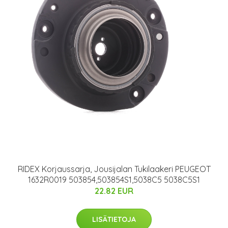
RIDEX Korjaussarja, Jousijalan Tukilaakeri PEUGEOT
1632R0019 503854,503854S1,5038C5 5038C5S1
22.82 EUR
LISÄTIETOJA