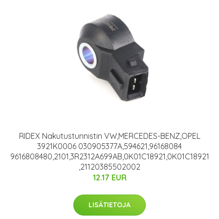
RIDEX Nakutustunnistin VW,MERCEDES-BENZ,OPEL
3921K0006 030905377A,594621,96168084
9616808480,2101,3R2312A699AB,0K01C18921,0K01C18921
,21120385502002
12.17 EUR
LISÄTIETOJA