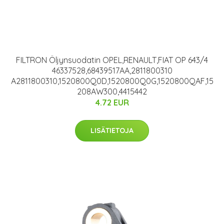
FILTRON Öljynsuodatin OPEL,RENAULT,FIAT OP 643/4
46337528,68439517AA,2811800310
A2811800310,1520800Q0D,1520800Q0G,1520800QAF,15
208AW300,4415442
4.72 EUR
LISÄTIETOJA