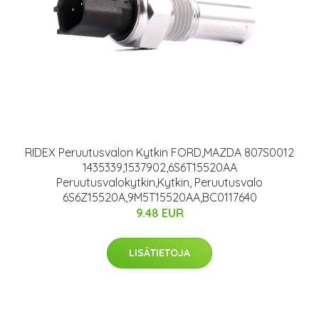
RIDEX Peruutusvalon Kytkin FORD,MAZDA 807S0012
1435339,1537902,6S6T15520AA
Peruutusvalokytkin,Kytkin, Peruutusvalo
6S6Z15520A,9M5T15520AA,BC0117640
9.48 EUR
LISÄTIETOJA