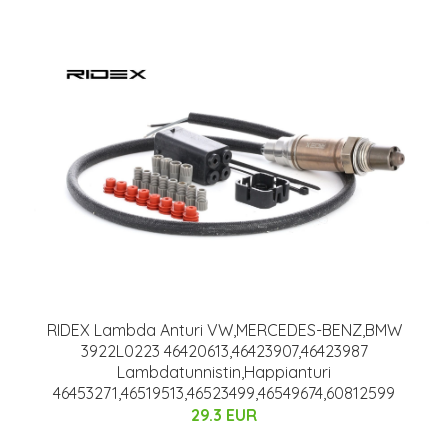
RIDEX Lambda Anturi VW,MERCEDES-BENZ,BMW
3922L0223 46420613,46423907,46423987
Lambdatunnistin,Happianturi
46453271,46519513,46523499,46549674,60812599
29.3 EUR