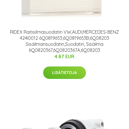
RIDEX Raitisilmasuodatin VW,AUDI,MERCEDES-BENZ
424I0012 6Q0819653,6Q0819653B,6Q08203
Sisäilmansuodatin,Suodatin, Sisäilma
6Q0820367,6Q0820367A,6Q08203
4.87 EUR
LISÄTIETOJA