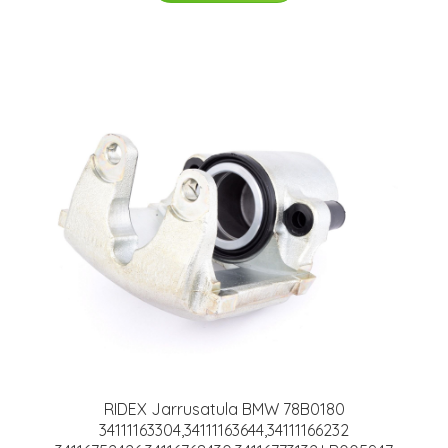
RIDEX Jarrusatula BMW 78B0180
34111163304,34111163644,34111166232