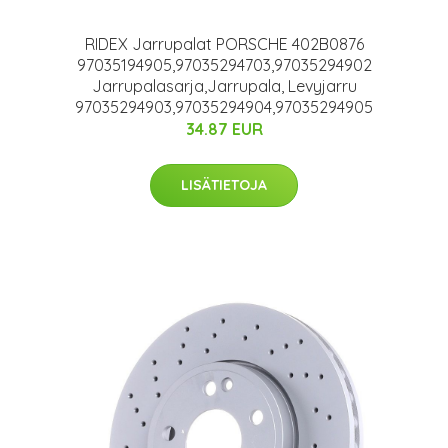
RIDEX Jarrupalat PORSCHE 402B0876
97035194905,97035294703,97035294902
Jarrupalasarja,Jarrupala, Levyjarru
97035294903,97035294904,97035294905
34.87 EUR
LISÄTIETOJA