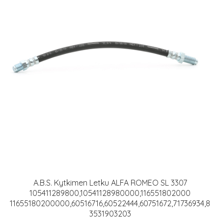
A.B.S. Kytkimen Letku ALFA ROMEO SL 3307
105411289800,10541128980000,116551802000
11655180200000,60516716,60522444,60751672,71736934,8
3531903203