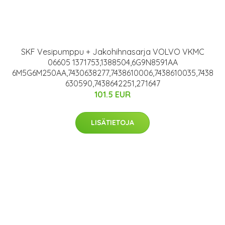
SKF Vesipumppu + Jakohihnasarja VOLVO VKMC
06605 1371753,1388504,6G9N8591AA
6M5G6M250AA,7430638277,7438610006,7438610035,7438
630590,7438642251,271647
101.5 EUR
LISÄTIETOJA