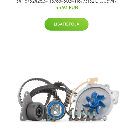
34116752426,34116768430,34116773132,LR005947
55.93 EUR
LISÄTIETOJA