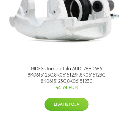
RIDEX Jarrusatula AUDI 78B0686
8K0615123C,8K0615123F,8K0615123C
8K0615123C,8K0615123C
54.74 EUR
LISÄTIETOJA