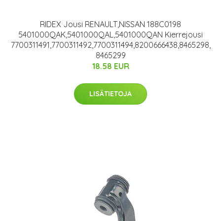
RIDEX Jousi RENAULT,NISSAN 188C0198
5401000QAK,5401000QAL,5401000QAN Kierrejousi
7700311491,7700311492,7700311494,8200666438,8465298,
8465299
18.58 EUR
LISÄTIETOJA