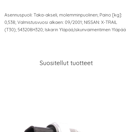
Asennuspuoli: Taka-akseli, molemminpuolinen; Paino [kg]:
0,538; Valmistusvuosi alkaen: 09/2001; NISSAN: X-TRAIL
(T30); 543208H320; Iskarin Yläpää,Iskunvaimentimen Yläpää
Suositellut tuotteet