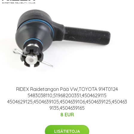
RIDEX Raidetangon Pää VW,TOYOTA 914T0124
5483038110,51968200351,4504629115
4504629125,4504639105,4504639106,4504639125,450463
9135,4504639165
8 EUR
LISÄTIETOJA