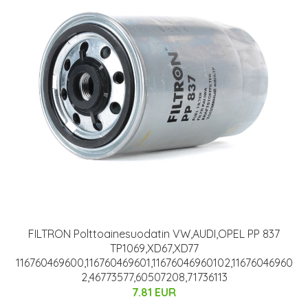
FILTRON Polttoainesuodatin VW,AUDI,OPEL PP 837
TP1069,XD67,XD77
116760469600,116760469601,11676046960102,11676046960
2,46773577,60507208,71736113
7.81 EUR