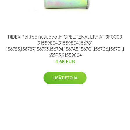
RIDEX Polttoainesuodatin OPEL,RENAULT,FIAT 9F0009
91559804,91559804,156781
156785,156787,156793,156794,1567A5,1567C1,1567C6,1567E1,1
635P5,91559804
4.68 EUR
LISÄTIETOJA