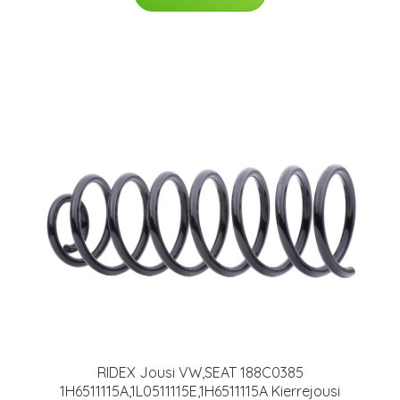
RIDEX Jousi VW,SEAT 188C0385
1H6511115A,1L0511115E,1H6511115A Kierrejousi