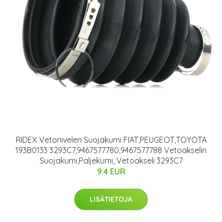
RIDEX Vetonivelen Suojakumi FIAT,PEUGEOT,TOYOTA
193B0133 3293C7,9467577780,9467577788 Vetoakselin
Suojakumi,Paljekumi, Vetoakseli 3293C7
9.4 EUR
LISÄTIETOJA