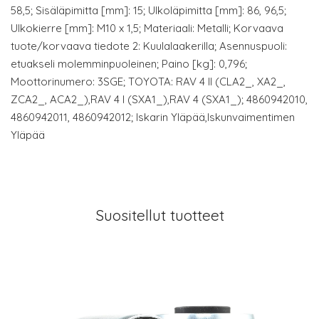
58,5; Sisäläpimitta [mm]: 15; Ulkoläpimitta [mm]: 86, 96,5;
Ulkokierre [mm]: M10 x 1,5; Materiaali: Metalli; Korvaava
tuote/korvaava tiedote 2: Kuulalaakerilla; Asennuspuoli:
etuakseli molemminpuoleinen; Paino [kg]: 0,796;
Moottorinumero: 3SGE; TOYOTA: RAV 4 II (CLA2_, XA2_,
ZCA2_, ACA2_),RAV 4 I (SXA1_),RAV 4 (SXA1_); 4860942010,
4860942011, 4860942012; Iskarin Yläpää,Iskunvaimentimen
Yläpää
Suositellut tuotteet