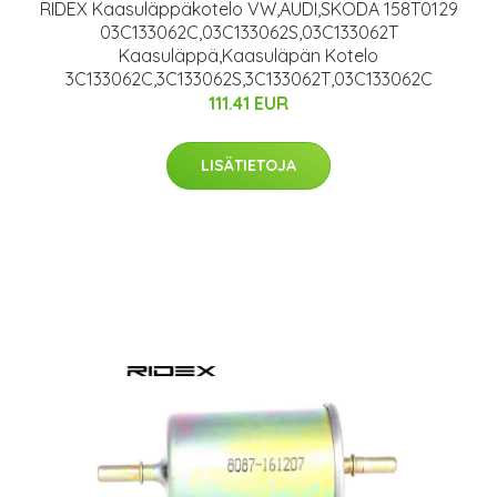
RIDEX Kaasuläppäkotelo VW,AUDI,SKODA 158T0129
03C133062C,03C133062S,03C133062T
Kaasuläppä,Kaasuläpän Kotelo
3C133062C,3C133062S,3C133062T,03C133062C
111.41 EUR
LISÄTIETOJA