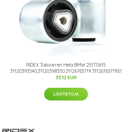
RIDEX Tukivarren Hela BMW 251T0615
31120393540,31120398350,31126763719 31126763719S1
35.12 EUR
LISÄTIETOJA