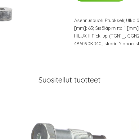
Asennuspuoli: Etuakseli; Ulkolä
[mm]: 65; Sisäläpimitta 1 [mm
HILUX III Pick-up (TGN1_, GG
486090K040; Iskarin Yläpää,I
Suositellut tuotteet