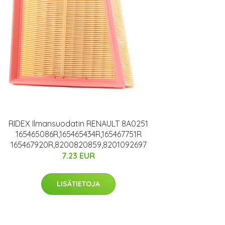
RIDEX Ilmansuodatin RENAULT 8A0251
165465086R,165465434R,165467751R
165467920R,8200820859,8201092697
7.23 EUR
LISÄTIETOJA