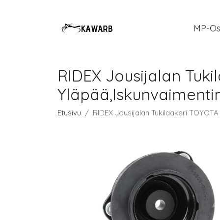
MP-Os
RIDEX Jousijalan Tuk
Yläpää,Iskunvaiment
Etusivu
RIDEX Jousijalan Tukilaakeri TOYOT