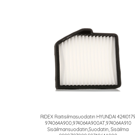
RIDEX Raitisilmasuodatin HYUNDAI 424I017
974064A900,974064A900AT,974064A910
Sisäilmansuodatin,Suodatin, Sisäilma