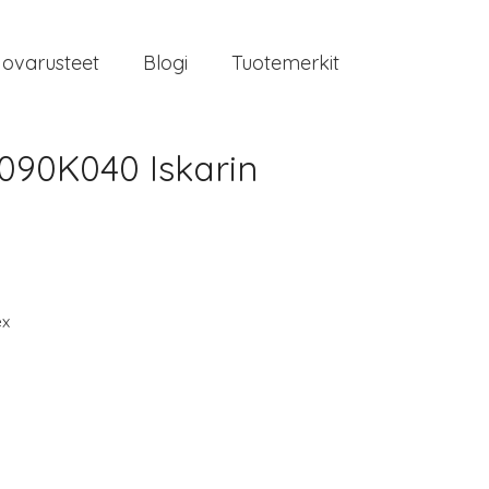
jovarusteet
Blogi
Tuotemerkit
090K040 Iskarin
ex