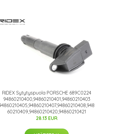
RIDEX Sytytyspuola PORSCHE 689C0224
94860210400,94860210401,94860210403
94860210405,94860210407,94860210408,948
60210409,94860210420,94860210421
28.13 EUR