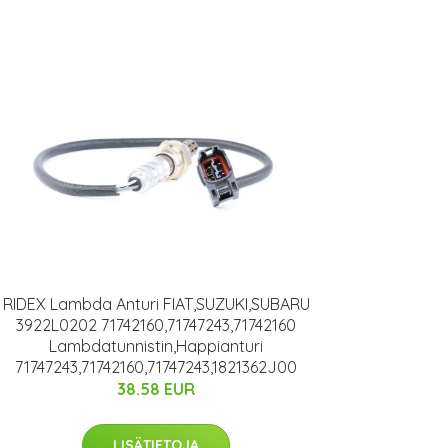
RIDEX Lambda Anturi FIAT,SUZUKI,SUBARU
3922L0202 71742160,71747243,71742160
Lambdatunnistin,Happianturi
71747243,71742160,71747243,1821362J00
38.58 EUR
LISÄTIETOJA