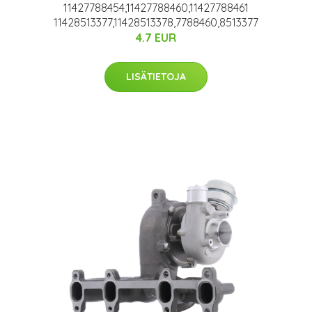
11427788454,11427788460,11427788461
11428513377,11428513378,7788460,8513377
4.7 EUR
LISÄTIETOJA