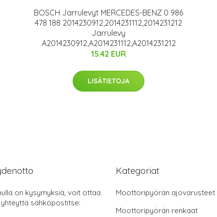
BOSCH Jarrulevyt MERCEDES-BENZ 0 986
478 188 2014230912,2014231112,2014231212
Jarrulevy
A2014230912,A2014231112,A2014231212
15.42 EUR
LISÄTIETOJA
ydenotto
Kategoriat
nulla on kysymyksiä, voit ottaa
Moottoripyörän ajovarusteet
 yhteyttä sähköpostitse:
Moottoripyörän renkaat