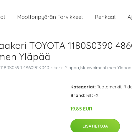
at
Moottoripyörän Tarvikkeet
Renkaat
A
ilaakeri TOYOTA 1180S0390 486
imen Yläpää
A 1180S0390 486090K040 Iskarin Yläpää,Iskunvaimentimen Yläpää
Kategoriat:
Tuotemerkit
,
Rid
Brand:
RIDEX
19.85 EUR
LISÄTIETOJA