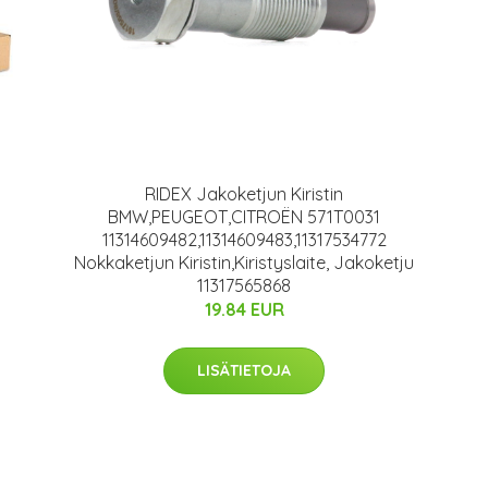
RIDEX Jakoketjun Kiristin
BMW,PEUGEOT,CITROËN 571T0031
11314609482,11314609483,11317534772
Nokkaketjun Kiristin,Kiristyslaite, Jakoketju
11317565868
19.84 EUR
LISÄTIETOJA