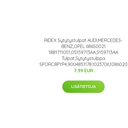
RIDEX Sytytystulpat AUDI,MERCEDES-
BENZ,OPEL 686S0021
1881711051,05159713AA,5159713AA
Tulpat,Sytytystulppa
SPORC8PYP4,9004851178,1023706,1086020
7.39 EUR
LISÄTIETOJA