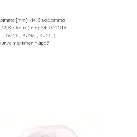
pimitta [mm]: 114; Sisäläpimitta
]: 12; Korkeus (mm): 54; TOYOTA:
N2_, GGN1_, KUN2_, KUN1_);
skunvaimentimen Yläpää