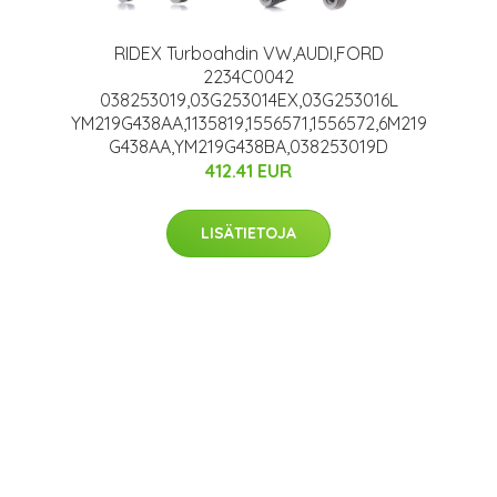
RIDEX Turboahdin VW,AUDI,FORD
2234C0042
038253019,03G253014EX,03G253016L
YM219G438AA,1135819,1556571,1556572,6M219
G438AA,YM219G438BA,038253019D
412.41 EUR
LISÄTIETOJA