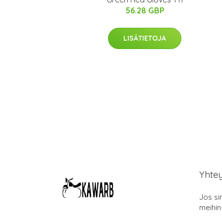
56.28 GBP
LISÄTIETOJA
Yhte
Jos si
meihin