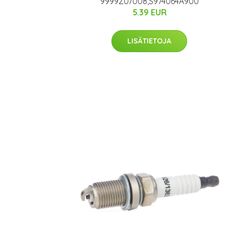
9999Z07008,S974064A900
5.39 EUR
LISÄTIETOJA