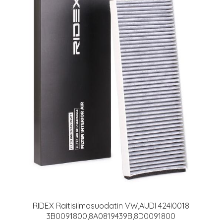
RIDEX Raitisilmasuodatin VW,AUDI 424I0018
3B0091800,8A0819439B,8D0091800