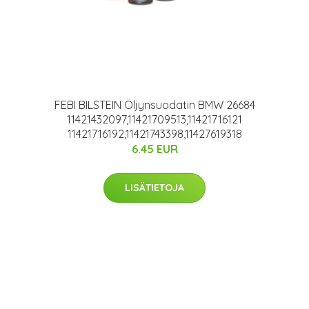
FEBI BILSTEIN Öljynsuodatin BMW 26684
11421432097,11421709513,11421716121
11421716192,11421743398,11427619318
6.45 EUR
LISÄTIETOJA