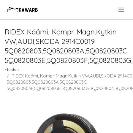
.
RIDEX Käämi, Kompr. Magn.Kytkin
VW,AUDI,SKODA 2914C0019
5Q0820803,5Q0820803A,5Q0820803C
5Q0820803E,5Q0820803F,5Q0820803G
Etusivu
RIDEX Käämi, Kompr. Magn.Kytkin VW,AUDI,SKODA 2914C0
5Q0820803,5Q0820803A,5Q0820803C
5Q0820803E,5Q0820803F,5Q0820803G,5Q0820803,5Q0820