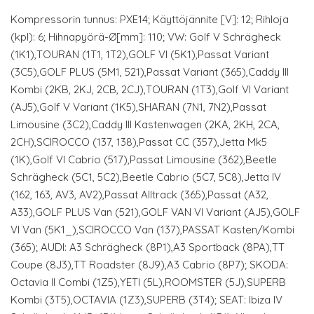
Kompressorin tunnus: PXE14; Käyttöjännite [V]: 12; Rihloja
(kpl): 6; Hihnapyörä-Ø[mm]: 110; VW: Golf V Schrägheck
(1K1),TOURAN (1T1, 1T2),GOLF VI (5K1),Passat Variant
(3C5),GOLF PLUS (5M1, 521),Passat Variant (365),Caddy III
Kombi (2KB, 2KJ, 2CB, 2CJ),TOURAN (1T3),Golf VI Variant
(AJ5),Golf V Variant (1K5),SHARAN (7N1, 7N2),Passat
Limousine (3C2),Caddy III Kastenwagen (2KA, 2KH, 2CA,
2CH),SCIROCCO (137, 138),Passat CC (357),Jetta Mk5
(1K),Golf VI Cabrio (517),Passat Limousine (362),Beetle
Schrägheck (5C1, 5C2),Beetle Cabrio (5C7, 5C8),Jetta IV
(162, 163, AV3, AV2),Passat Alltrack (365),Passat (A32,
A33),GOLF PLUS Van (521),GOLF VAN VI Variant (AJ5),GOLF
VI Van (5K1_),SCIROCCO Van (137),PASSAT Kasten/Kombi
(365); AUDI: A3 Schrägheck (8P1),A3 Sportback (8PA),TT
Coupe (8J3),TT Roadster (8J9),A3 Cabrio (8P7); SKODA:
Octavia II Combi (1Z5),YETI (5L),ROOMSTER (5J),SUPERB
Kombi (3T5),OCTAVIA (1Z3),SUPERB (3T4); SEAT: Ibiza IV