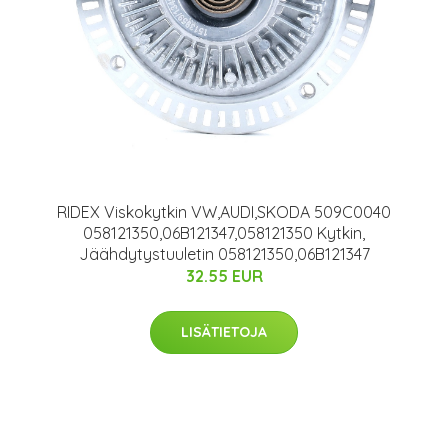
RIDEX Viskokytkin VW,AUDI,SKODA 509C0040
058121350,06B121347,058121350 Kytkin,
Jäähdytystuuletin 058121350,06B121347
32.55 EUR
LISÄTIETOJA