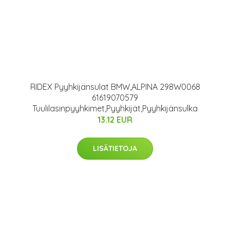
RIDEX Pyyhkijänsulat BMW,ALPINA 298W0068
61619070579
Tuulilasinpyyhkimet,Pyyhkijät,Pyyhkijänsulka
13.12 EUR
LISÄTIETOJA