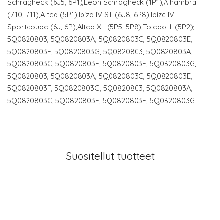
Schrägheck (6J5, 6P1),Leon Schrägheck (1P1),Alhambra
(710, 711),Altea (5P1),Ibiza IV ST (6J8, 6P8),Ibiza IV
Sportcoupe (6J, 6P),Altea XL (5P5, 5P8),Toledo III (5P2);
5Q0820803, 5Q0820803A, 5Q0820803C, 5Q0820803E,
5Q0820803F, 5Q0820803G, 5Q0820803, 5Q0820803A,
5Q0820803C, 5Q0820803E, 5Q0820803F, 5Q0820803G,
5Q0820803, 5Q0820803A, 5Q0820803C, 5Q0820803E,
5Q0820803F, 5Q0820803G, 5Q0820803, 5Q0820803A,
5Q0820803C, 5Q0820803E, 5Q0820803F, 5Q0820803G
Suositellut tuotteet