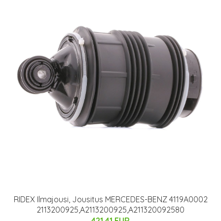
RIDEX Ilmajousi, Jousitus MERCEDES-BENZ 4119A0002
2113200925,A2113200925,A211320092580
421.41 EUR