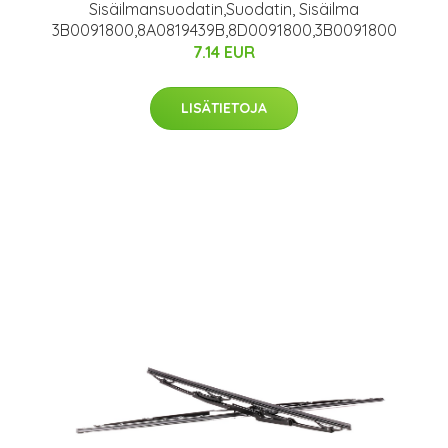
Sisäilmansuodatin,Suodatin, Sisäilma
3B0091800,8A0819439B,8D0091800,3B0091800
7.14 EUR
LISÄTIETOJA