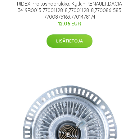
RIDEX Irroitushaarukka, Kytkin RENAULT,DACIA
3419R0013 7700112818,7700112818,7700861585
7700875163,7701478174
12.06 EUR
LISÄTIETOJA