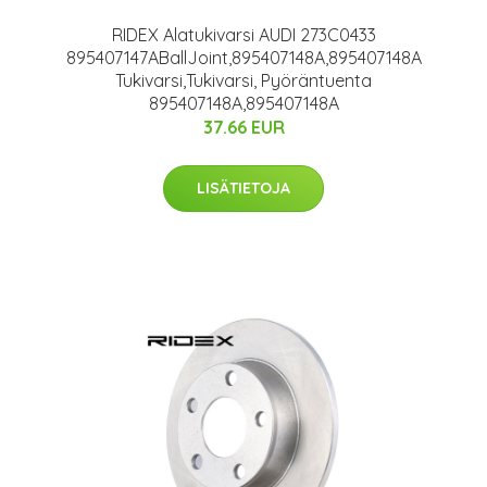
RIDEX Alatukivarsi AUDI 273C0433
895407147ABallJoint,895407148A,895407148A
Tukivarsi,Tukivarsi, Pyöräntuenta
895407148A,895407148A
37.66 EUR
LISÄTIETOJA