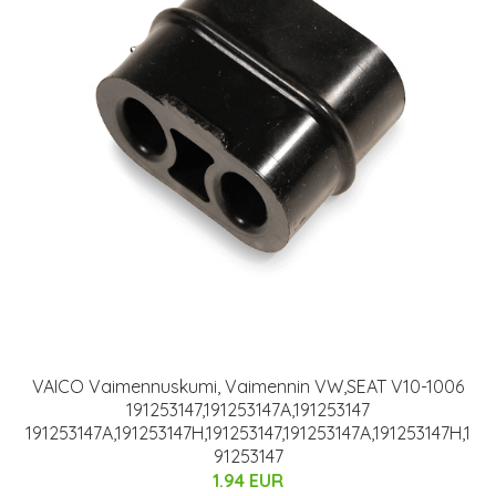
VAICO Vaimennuskumi, Vaimennin VW,SEAT V10-1006
191253147,191253147A,191253147
191253147A,191253147H,191253147,191253147A,191253147H,1
91253147
1.94 EUR