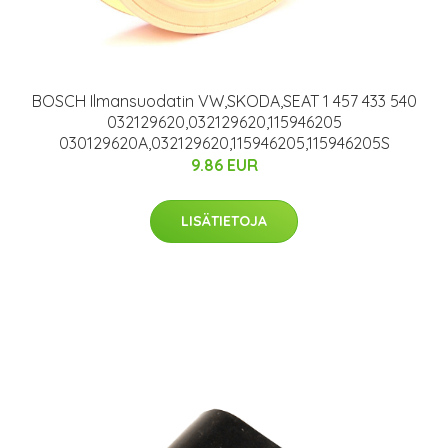
BOSCH Ilmansuodatin VW,SKODA,SEAT 1 457 433 540
032129620,032129620,115946205
030129620A,032129620,115946205,115946205S
9.86 EUR
LISÄTIETOJA