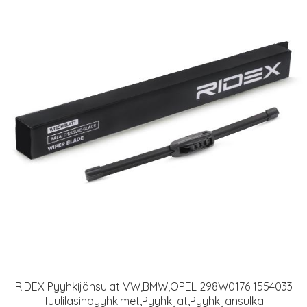
RIDEX Pyyhkijänsulat VW,BMW,OPEL 298W0176 1554033
Tuulilasinpyyhkimet,Pyyhkijät,Pyyhkijänsulka