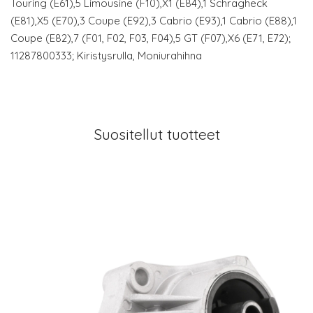
Touring (E61),5 Limousine (F10),X1 (E84),1 Schrägheck
(E81),X5 (E70),3 Coupe (E92),3 Cabrio (E93),1 Cabrio (E88),1
Coupe (E82),7 (F01, F02, F03, F04),5 GT (F07),X6 (E71, E72);
11287800333; Kiristysrulla, Moniurahihna
Suositellut tuotteet