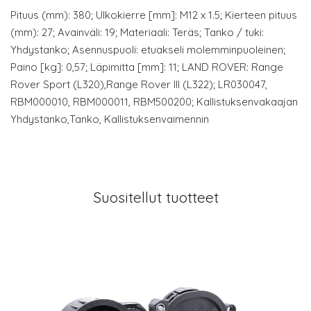
Pituus (mm): 380; Ulkokierre [mm]: M12 x 1.5; Kierteen pituus
(mm): 27; Avainväli: 19; Materiaali: Teräs; Tanko / tuki:
Yhdystanko; Asennuspuoli: etuakseli molemminpuoleinen;
Paino [kg]: 0,57; Läpimitta [mm]: 11; LAND ROVER: Range
Rover Sport (L320),Range Rover III (L322); LR030047,
RBM000010, RBM000011, RBM500200; Kallistuksenvakaajan
Yhdystanko,Tanko, Kallistuksenvaimennin
Suositellut tuotteet