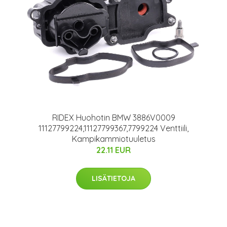
RIDEX Huohotin BMW 3886V0009
11127799224,11127799367,7799224 Venttiili,
Kampikammiotuuletus
22.11 EUR
LISÄTIETOJA