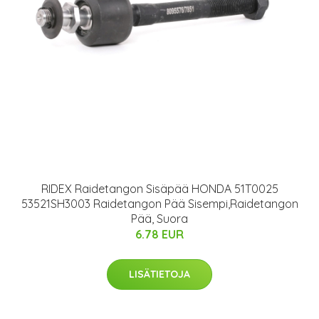
RIDEX Raidetangon Sisäpää HONDA 51T0025
53521SH3003 Raidetangon Pää Sisempi,Raidetangon
Pää, Suora
6.78 EUR
LISÄTIETOJA