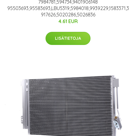
7984781,594734,9401906148
95503693,95583693,LBU5319,5984018,9939229,1583371,3
917626,5020286,5026836
4.61 EUR
LISÄTIETOJA