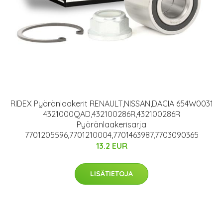
RIDEX Pyöränlaakerit RENAULT,NISSAN,DACIA 654W0031
4321000QAD,432100286R,432100286R
Pyöränlaakerisarja
7701205596,7701210004,7701463987,7703090365
13.2 EUR
LISÄTIETOJA