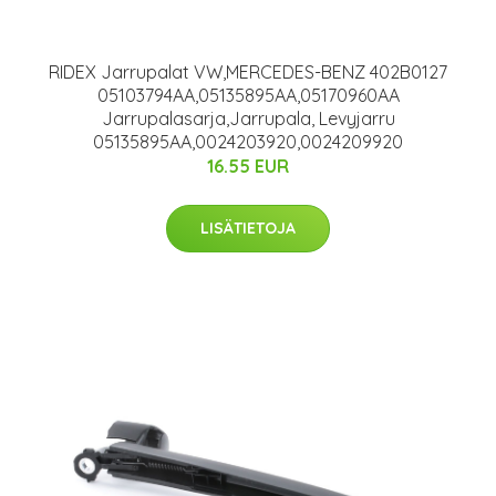
RIDEX Jarrupalat VW,MERCEDES-BENZ 402B0127
05103794AA,05135895AA,05170960AA
Jarrupalasarja,Jarrupala, Levyjarru
05135895AA,0024203920,0024209920
16.55 EUR
LISÄTIETOJA