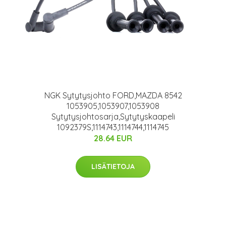
NGK Sytytysjohto FORD,MAZDA 8542
1053905,1053907,1053908
Sytytysjohtosarja,Sytytyskaapeli
1092379S,1114743,1114744,1114745
28.64 EUR
LISÄTIETOJA