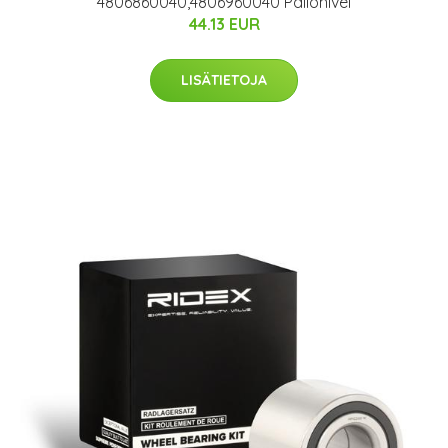
4806860040,4806960040 Pallonivel
44.13 EUR
LISÄTIETOJA