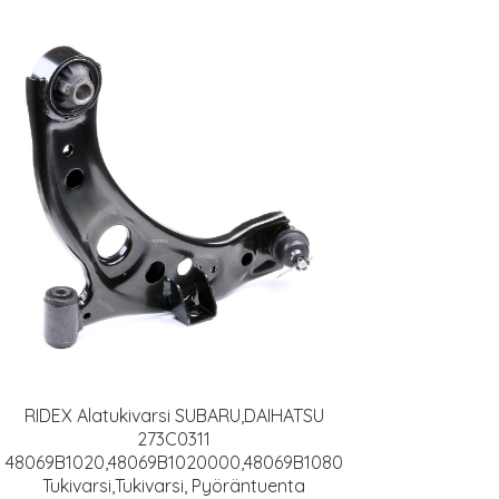
RIDEX Alatukivarsi SUBARU,DAIHATSU
273C0311
48069B1020,48069B1020000,48069B1080
Tukivarsi,Tukivarsi, Pyöräntuenta