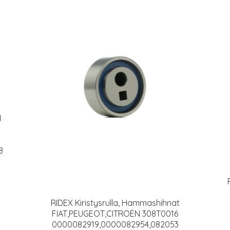
1
8
RIDEX Kiristysrulla, Hammashihnat
FIAT,PEUGEOT,CITROËN 308T0016
0000082919,0000082954,082053