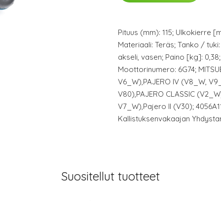
Pituus (mm): 115; Ulkokierre [m
Materiaali: Teräs; Tanko / tuk
akseli, vasen; Paino [kg]: 0,3
Moottorinumero: 6G74; MITSUB
V6_W),PAJERO IV (V8_W, V9_
V80),PAJERO CLASSIC (V2_W),
V7_W),Pajero II (V30); 4056A1
Kallistuksenvakaajan Yhdysta
Suositellut tuotteet