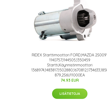
RIDEX Starttimoottori FORD,MAZDA 2S009
1140757,1144505,1350459
Startti,Käynnistinmoottori
1368974,1483817,1502880,1670812,1734633,185
879,2S6U11000EA
74.93 EUR
LISÄTIETOJA