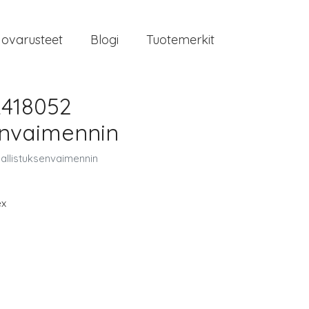
jovarusteet
Blogi
Tuotemerkit
R418052
envaimennin
allistuksenvaimennin
ex