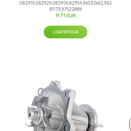
082919,082929,082954,82954,96052662,962
81179,97522886
11.71 EUR
LISÄTIETOJA