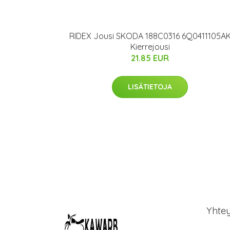
RIDEX Jousi SKODA 188C0316 6Q0411105A
Kierrejousi
21.85 EUR
LISÄTIETOJA
Yhte