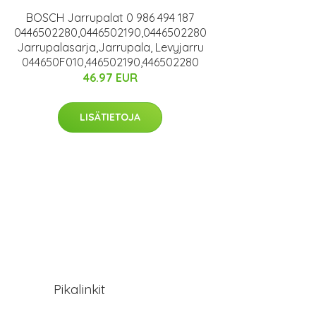
BOSCH Jarrupalat 0 986 494 187
0446502280,0446502190,0446502280
Jarrupalasarja,Jarrupala, Levyjarru
044650F010,446502190,446502280
46.97 EUR
LISÄTIETOJA
Pikalinkit