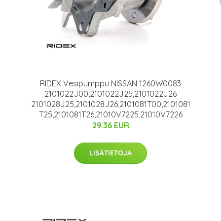
RIDEX Vesipumppu NISSAN 1260W0083
2101022J00,2101022J25,2101022J26
2101028J25,2101028J26,2101081T00,2101081
T25,2101081T26,21010V7225,21010V7226
29.36 EUR
LISÄTIETOJA