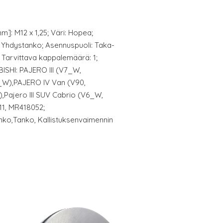
m]: M12 x 1,25; Väri: Hopea;
i: Yhdystanko; Asennuspuoli: Taka-
8; Tarvittava kappalemäärä: 1;
ISHI: PAJERO III (V7_W,
W),PAJERO IV Van (V90,
Pajero III SUV Cabrio (V6_W,
11, MR418052;
nko,Tanko, Kallistuksenvaimennin