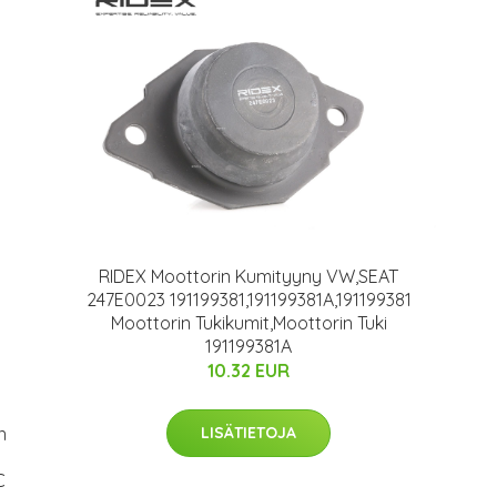
RIDEX Moottorin Kumityyny VW,SEAT
247E0023 191199381,191199381A,191199381
Moottorin Tukikumit,Moottorin Tuki
191199381A
10.32 EUR
LISÄTIETOJA
n
C