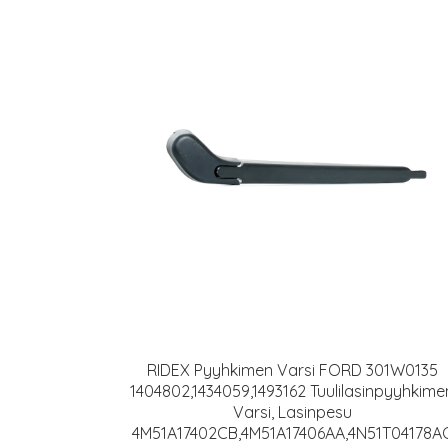
RIDEX Pyyhkimen Varsi FORD 301W0135
1404802,1434059,1493162 Tuulilasinpyyhkime
Varsi, Lasinpesu
4M51A17402CB,4M51A17406AA,4N51T04178A