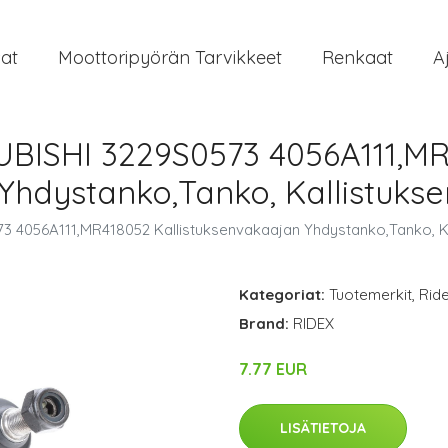
at
Moottoripyörän Tarvikkeet
Renkaat
A
UBISHI 3229S0573 4056A111,M
 Yhdystanko,Tanko, Kallistuks
3 4056A111,MR418052 Kallistuksenvakaajan Yhdystanko,Tanko, K
Kategoriat:
Tuotemerkit
,
Rid
Brand:
RIDEX
7.77 EUR
LISÄTIETOJA