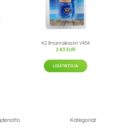
K
K2 Ilmanraikastin V454
2.83 EUR
LISÄTIETOJA
ydenotto
Kategoriat