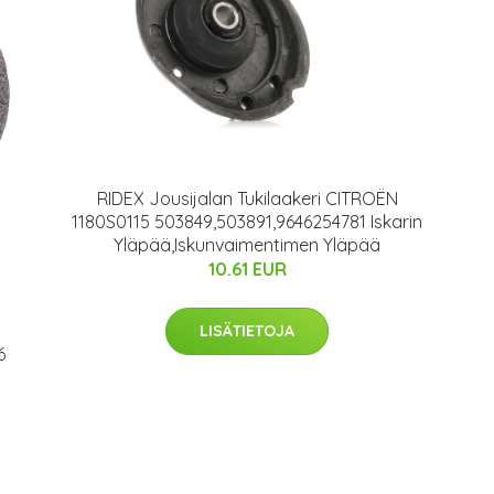
RIDEX Jousijalan Tukilaakeri CITROËN
1180S0115 503849,503891,9646254781 Iskarin
Yläpää,Iskunvaimentimen Yläpää
10.61 EUR
LISÄTIETOJA
6