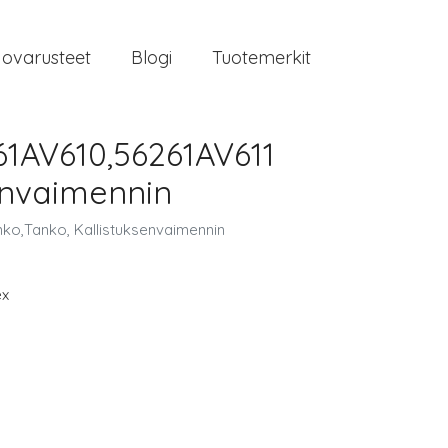
jovarusteet
Blogi
Tuotemerkit
1AV610,56261AV611
envaimennin
ko,Tanko, Kallistuksenvaimennin
ex