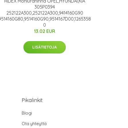
RIDEX Moniurahihna OPEL,HYUNDAI,KIA
305P0394
252122A300,252122A300,9414160G90
9514160G80,9514160G90,9514167D00,1265358
0
13.02 EUR
LISÄTIETOJA
Pikalinkit
Blogi
Ota yhteyttä