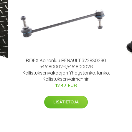
RIDEX Koiranluu RENAULT 3229S0280
546180002R,546180002R
Kallistuksenvakaajan Yhdystanko,Tanko,
Kallistuksenvaimennin
12.47 EUR
LISÄTIETOJA