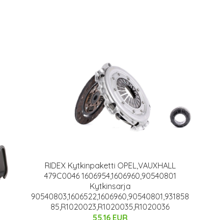
RIDEX Kytkinpaketti OPEL,VAUXHALL
479C0046 1606954,1606960,90540801
Kytkinsarja
90540803,1606522,1606960,90540801,931858
85,R1020023,R1020035,R1020036
55.16 EUR