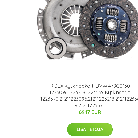
RIDEX Kytkinpaketti BMW 479C0130
1223096,1223218,1223569 Kytkinsarja
1223570,21211223096,21211223218,212112235
9,21211223570
69.17 EUR
LISÄTIETOJA