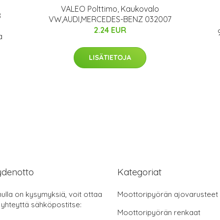
VALEO Polttimo, Kaukovalo
8
VW,AUDI,MERCEDES-BENZ 032007
2.24 EUR
a
LISÄTIETOJA
ydenotto
Kategoriat
nulla on kysymyksiä, voit ottaa
Moottoripyörän ajovarusteet
 yhteyttä sähköpostitse:
Moottoripyörän renkaat