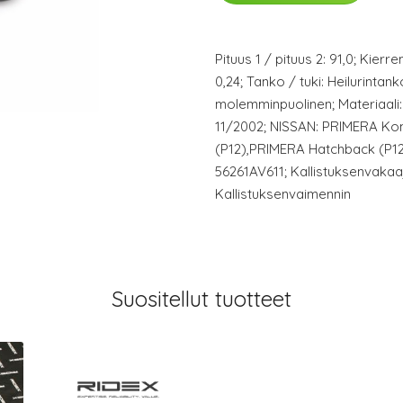
Pituus 1 / pituus 2: 91,0; Kierr
0,24; Tanko / tuki: Heilurintan
molemminpuolinen; Materiaali:
11/2002; NISSAN: PRIMERA Ko
(P12),PRIMERA Hatchback (P12
56261AV611; Kallistuksenvaka
Kallistuksenvaimennin
Suositellut tuotteet