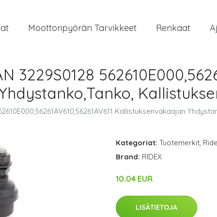
at
Moottoripyörän Tarvikkeet
Renkaat
A
AN 3229S0128 562610E000,5626
 Yhdystanko,Tanko, Kallistuks
2610E000,56261AV610,56261AV611 Kallistuksenvakaajan Yhdystan
Kategoriat:
Tuotemerkit
,
Rid
Brand:
RIDEX
10.04 EUR
LISÄTIETOJA