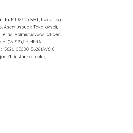
emitta: M10X1.25 RHT; Paino [kg]:
ko; Asennuspuoli: Taka-akseli,
 Teräs; Valmistusvuosi alkaen:
mbi (WP12),PRIMERA
); 562610E000, 56261AV610,
ajan Yhdystanko,Tanko,