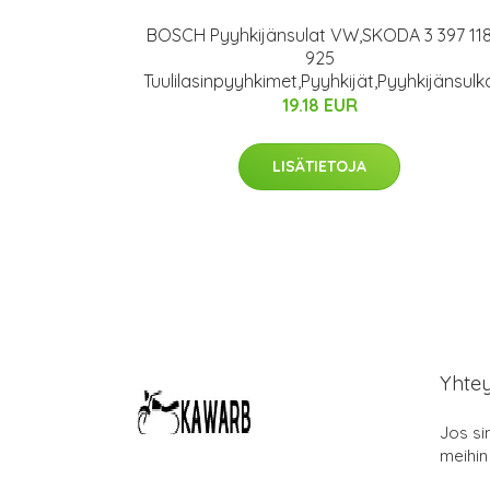
BOSCH Pyyhkijänsulat VW,SKODA 3 397 11
925
Tuulilasinpyyhkimet,Pyyhkijät,Pyyhkijänsulk
19.18 EUR
LISÄTIETOJA
Yhte
Jos si
meihin