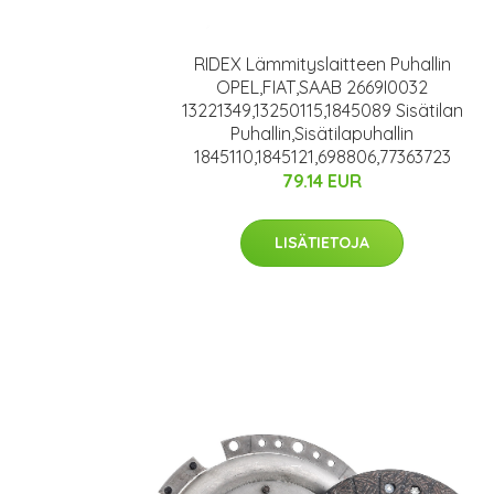
RIDEX Lämmityslaitteen Puhallin
OPEL,FIAT,SAAB 2669I0032
13221349,13250115,1845089 Sisätilan
Puhallin,Sisätilapuhallin
1845110,1845121,698806,77363723
79.14 EUR
LISÄTIETOJA