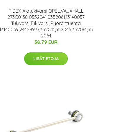
RIDEX Alatukivarsi OPEL,VAUXHALL
273C0138 0352041,0352061,13140037
Tukivarsi,Tukivarsi, Pyöräntuenta
13140039,24428977,352041,352045,352061,35
2064
38.79 EUR
LISÄTIETOJA