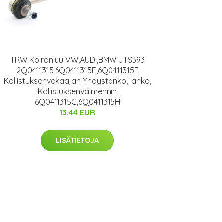
TRW Koiranluu VW,AUDI,BMW JTS393
2Q0411315,6Q0411315E,6Q0411315F
Kallistuksenvakaajan Yhdystanko,Tanko,
Kallistuksenvaimennin
6Q0411315G,6Q0411315H
13.44 EUR
LISÄTIETOJA