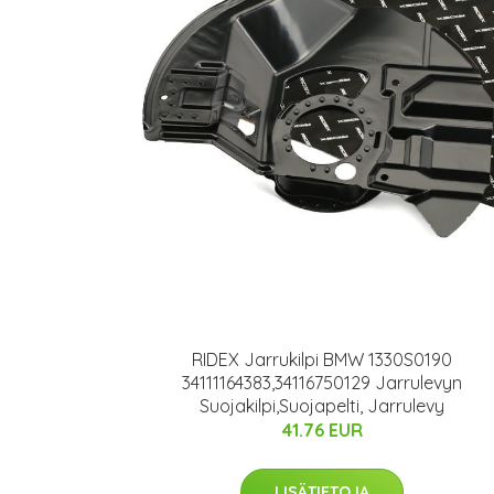
RIDEX Jarrukilpi BMW 1330S0190
34111164383,34116750129 Jarrulevyn
Suojakilpi,Suojapelti, Jarrulevy
41.76 EUR
LISÄTIETOJA