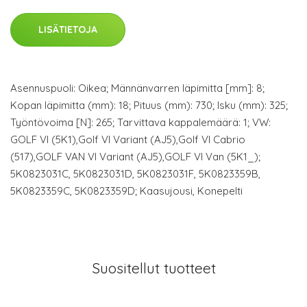
LISÄTIETOJA
Asennuspuoli: Oikea; Männänvarren läpimitta [mm]: 8;
Kopan läpimitta (mm): 18; Pituus (mm): 730; Isku (mm): 325;
Työntövoima [N]: 265; Tarvittava kappalemäärä: 1; VW:
GOLF VI (5K1),Golf VI Variant (AJ5),Golf VI Cabrio
(517),GOLF VAN VI Variant (AJ5),GOLF VI Van (5K1_);
5K0823031C, 5K0823031D, 5K0823031F, 5K0823359B,
5K0823359C, 5K0823359D; Kaasujousi, Konepelti
Suositellut tuotteet