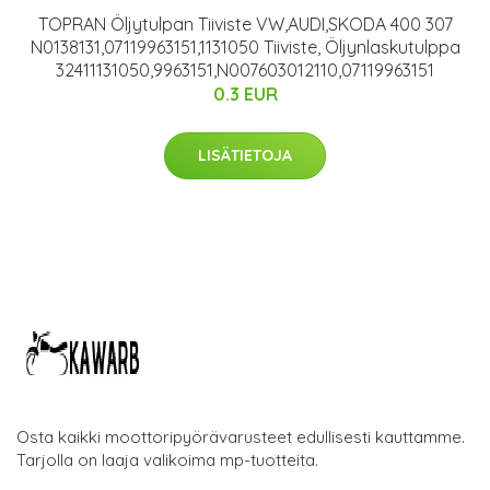
TOPRAN Öljytulpan Tiiviste VW,AUDI,SKODA 400 307
N0138131,07119963151,1131050 Tiiviste, Öljynlaskutulppa
32411131050,9963151,N007603012110,07119963151
0.3 EUR
LISÄTIETOJA
Osta kaikki moottoripyörävarusteet edullisesti kauttamme.
Tarjolla on laaja valikoima mp-tuotteita.