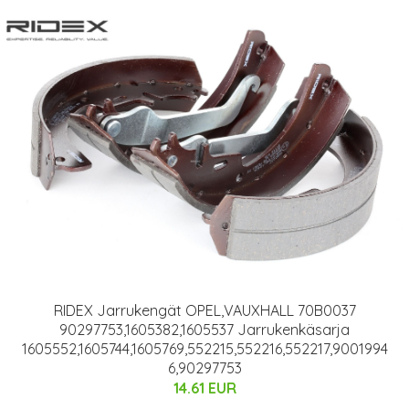
RIDEX Jarrukengät OPEL,VAUXHALL 70B0037
90297753,1605382,1605537 Jarrukenkäsarja
1605552,1605744,1605769,552215,552216,552217,9001994
6,90297753
14.61 EUR