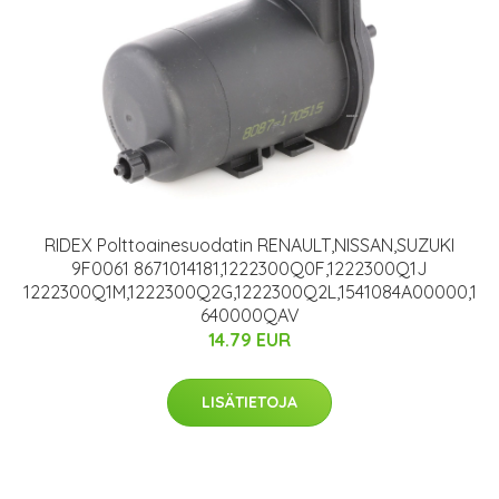
RIDEX Polttoainesuodatin RENAULT,NISSAN,SUZUKI
9F0061 8671014181,1222300Q0F,1222300Q1J
1222300Q1M,1222300Q2G,1222300Q2L,1541084A00000,1
640000QAV
14.79 EUR
LISÄTIETOJA