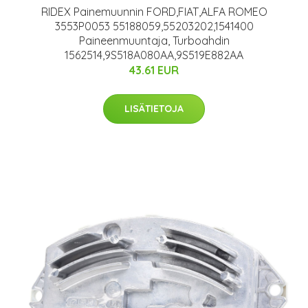
RIDEX Painemuunnin FORD,FIAT,ALFA ROMEO
3553P0053 55188059,55203202,1541400
Paineenmuuntaja, Turboahdin
1562514,9S518A080AA,9S519E882AA
43.61 EUR
LISÄTIETOJA