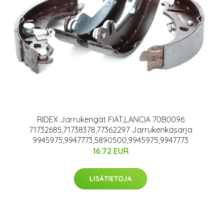
RIDEX Jarrukengät FIAT,LANCIA 70B0096
71732685,71738378,77362297 Jarrukenkäsarja
9945975,9947773,5890500,9945975,9947773
16.72 EUR
LISÄTIETOJA