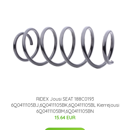
RIDEX Jousi SEAT 188C0193
6Q0411105BJ,6Q0411105BK,6Q0411105BL Kierrejousi
6Q0411105BM,6Q0411105BN
15.64 EUR