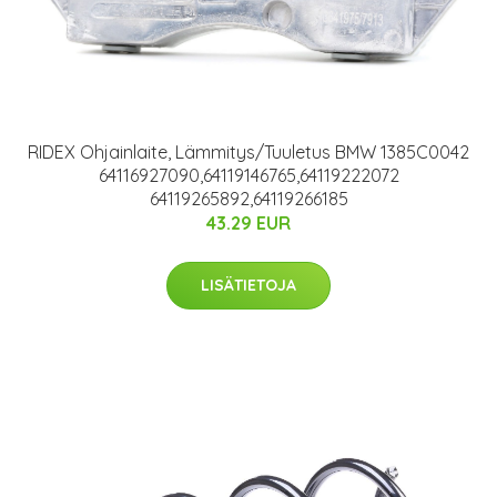
RIDEX Ohjainlaite, Lämmitys/Tuuletus BMW 1385C0042
64116927090,64119146765,64119222072
64119265892,64119266185
43.29 EUR
LISÄTIETOJA