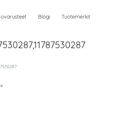
jovarusteet
Blogi
Tuotemerkit
530287,11787530287
 7530287
ex