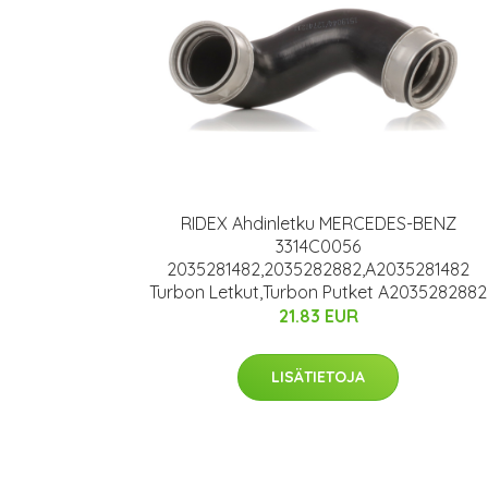
RIDEX Ahdinletku MERCEDES-BENZ
3314C0056
2035281482,2035282882,A2035281482
Turbon Letkut,Turbon Putket A2035282882
21.83 EUR
LISÄTIETOJA