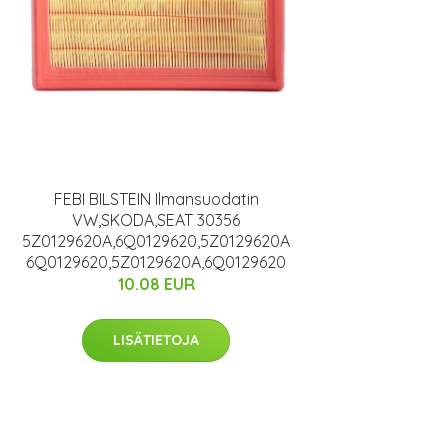
FEBI BILSTEIN Ilmansuodatin
VW,SKODA,SEAT 30356
5Z0129620A,6Q0129620,5Z0129620A
6Q0129620,5Z0129620A,6Q0129620
10.08 EUR
LISÄTIETOJA