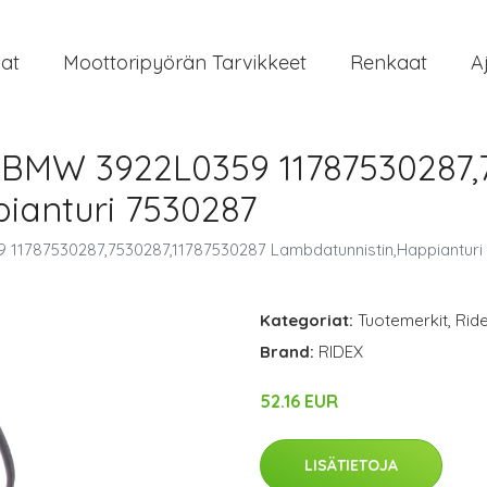
at
Moottoripyörän Tarvikkeet
Renkaat
A
BMW 3922L0359 11787530287,7
ianturi 7530287
11787530287,7530287,11787530287 Lambdatunnistin,Happianturi
Kategoriat:
Tuotemerkit
,
Rid
Brand:
RIDEX
52.16 EUR
LISÄTIETOJA