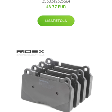
3560,312623564
48.77 EUR
LISÄTIETOJA