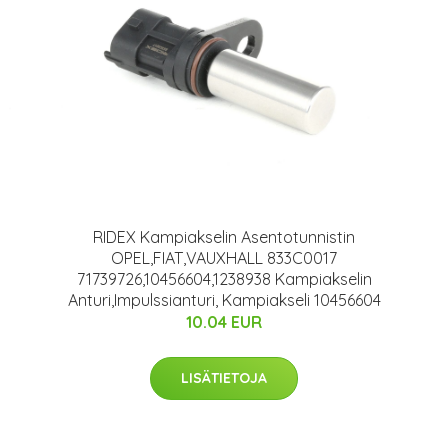
RIDEX Kampiakselin Asentotunnistin
OPEL,FIAT,VAUXHALL 833C0017
71739726,10456604,1238938 Kampiakselin
Anturi,Impulssianturi, Kampiakseli 10456604
10.04 EUR
LISÄTIETOJA