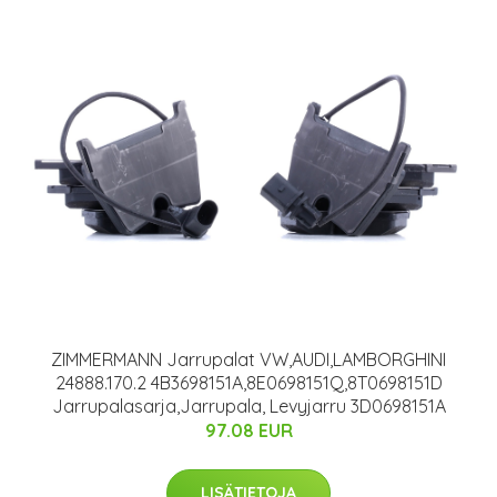
ZIMMERMANN Jarrupalat VW,AUDI,LAMBORGHINI
24888.170.2 4B3698151A,8E0698151Q,8T0698151D
Jarrupalasarja,Jarrupala, Levyjarru 3D0698151A
97.08 EUR
LISÄTIETOJA