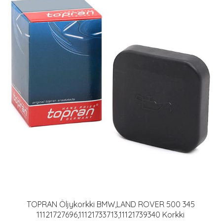
TOPRAN Öljykorkki BMW,LAND ROVER 500 345
11121727696,11121733713,11121739340 Korkki