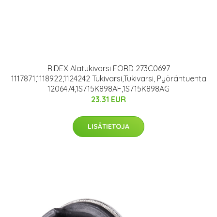
RIDEX Alatukivarsi FORD 273C0697
1117871,1118922,1124242 Tukivarsi,Tukivarsi, Pyöräntuenta
1206474,1S715K898AF,1S715K898AG
23.31 EUR
LISÄTIETOJA