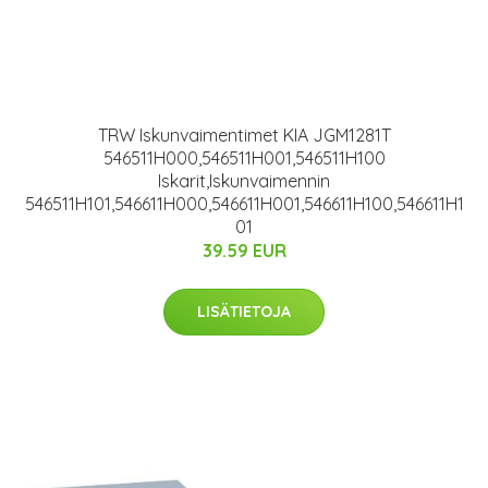
TRW Iskunvaimentimet KIA JGM1281T
546511H000,546511H001,546511H100
Iskarit,Iskunvaimennin
546511H101,546611H000,546611H001,546611H100,546611H1
01
39.59 EUR
LISÄTIETOJA