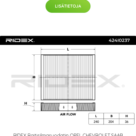
LISÄTIETOJA
RIDEX Raitisilmasuodatin OPEL,CHEVROLET,SAAB