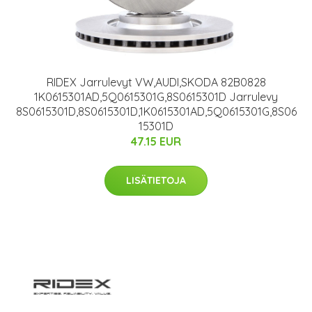
RIDEX Jarrulevyt VW,AUDI,SKODA 82B0828
1K0615301AD,5Q0615301G,8S0615301D Jarrulevy
8S0615301D,8S0615301D,1K0615301AD,5Q0615301G,8S06
15301D
47.15 EUR
LISÄTIETOJA