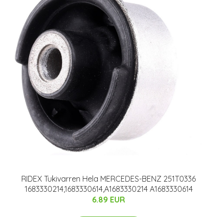
RIDEX Tukivarren Hela MERCEDES-BENZ 251T0336
1683330214,1683330614,A1683330214 A1683330614
6.89 EUR