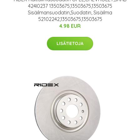
424I0237 13503675,13503675,13503675
Sisäilmansuodatin,Suodatin, Sisäilma
52102242,13503675,13503675
4.98 EUR
LISÄTIETOJA