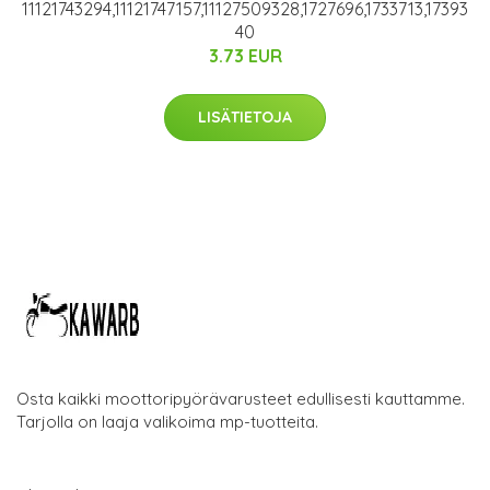
11121743294,11121747157,11127509328,1727696,1733713,17393
40
3.73 EUR
LISÄTIETOJA
Osta kaikki moottoripyörävarusteet edullisesti kauttamme.
Tarjolla on laaja valikoima mp-tuotteita.