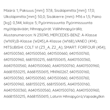
Määrä: 1; Paksuus [mm]: 37,8; Sisäläpimitta [mm]: 17,0;
Ulkoläpimitta [mm]: 50,0; Sisäkierre (mm): M16 x 1,5; Paino
[kg]: 0,344; kiiloja: 5; Pyörimissuunta: Pyörimissuunta
myötäpäivään; Hihnapyörät: Välihihnapyörällä;
Alustanumeroon: N 230745; MERCEDES-BENZ: A-Klasse
(W169),B-Klasse (W245),A-Klasse (W168),VANEO (414);
MITSUBISHI: COLT VI (Z3_A, Z2_A); SMART: FORFOUR (454);
6401500360, 6401500560, 6401500660, 6401500760,
6401500960, 6681550215, 6681550615, A6401500360,
A6401500560, A6401500660, A6401500760, A6401500960,
A6681550215, A6681550615, MN960267, 6401500160,
6401500360, 6401500560, 6401500660, 6401500760,
6401500960, 6681550215, 6681550615, A6401500160,
A6401500360, A6401500560, A6401500760, A6401500960,
A6681550215, A6681550615; Laturin Hihnapyörä,Vapaakytkin