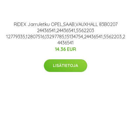
RIDEX Jarruletku OPEL,SAAB,VAUXHALL 83B0207
24436541,24436541,5562203
12779335,12807516,13297785,15134754,24436541,5562203,2
4436541
14.36 EUR
LISÄTIETOJA