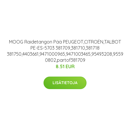
MOOG Raidetangon Pää PEUGEOT,CITROËN,TALBOT
PE-ES-5703 381709,381710,381718
381750,4403661,9471000965,9471003465,95493208,9559
0802,partof381709
8.51 EUR
LISÄTIETOJA