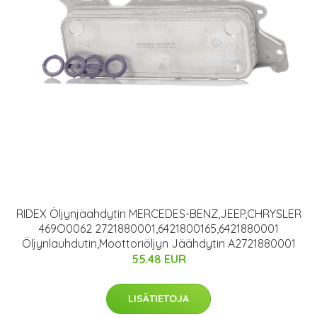
RIDEX Öljynjäähdytin MERCEDES-BENZ,JEEP,CHRYSLER
469O0062 2721880001,6421800165,6421880001
Öljynlauhdutin,Moottoriöljyn Jäähdytin A2721880001
55.48 EUR
LISÄTIETOJA