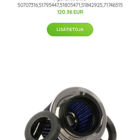
50707316,51795447,51805471,51842925,71746515
120.36 EUR
LISÄTIETOJA