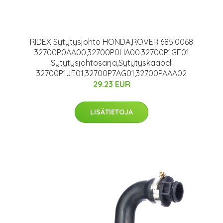
RIDEX Sytytysjohto HONDA,ROVER 685I0068
32700P0AA00,32700P0HA00,32700P1GE01
Sytytysjohtosarja,Sytytyskaapeli
32700P1JE01,32700P7AG01,32700PAAA02
29.23 EUR
LISÄTIETOJA