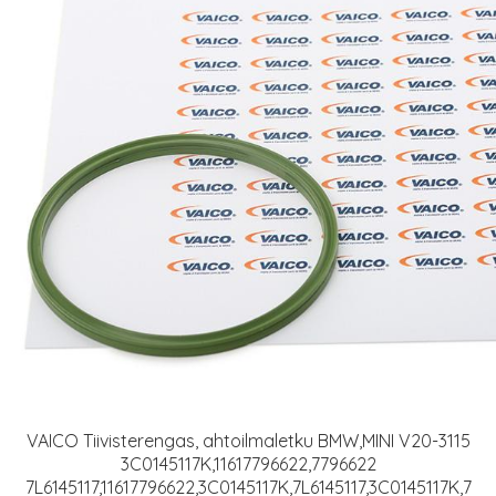
VAICO Tiivisterengas, ahtoilmaletku BMW,MINI V20-3115
3C0145117K,11617796622,7796622
7L6145117,11617796622,3C0145117K,7L6145117,3C0145117K,7