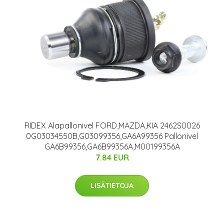
RIDEX Alapallonivel FORD,MAZDA,KIA 2462S0026
0G03034550B,G03099356,GA6A99356 Pallonivel
GA6B99356,GA6B99356A,M00199356A
7.84 EUR
LISÄTIETOJA