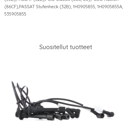
(86CF),PASSAT Stufenheck (32B); 1H0905855, 1H0905855A,
535905855
Suositellut tuotteet