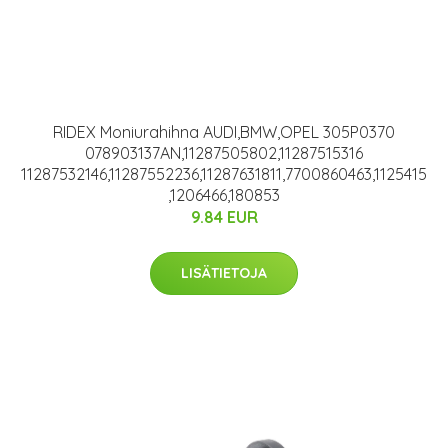
RIDEX Moniurahihna AUDI,BMW,OPEL 305P0370
078903137AN,11287505802,11287515316
11287532146,11287552236,11287631811,7700860463,1125415
,1206466,180853
9.84 EUR
LISÄTIETOJA