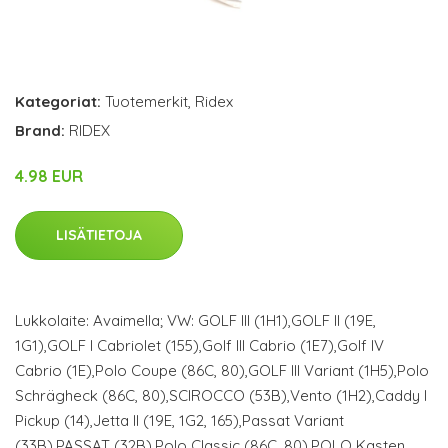
Kategoriat:
Tuotemerkit
,
Ridex
Brand:
RIDEX
4.98 EUR
LISÄTIETOJA
Lukkolaite: Avaimella; VW: GOLF III (1H1),GOLF II (19E,
1G1),GOLF I Cabriolet (155),Golf III Cabrio (1E7),Golf IV
Cabrio (1E),Polo Coupe (86C, 80),GOLF III Variant (1H5),Polo
Schrägheck (86C, 80),SCIROCCO (53B),Vento (1H2),Caddy I
Pickup (14),Jetta II (19E, 1G2, 165),Passat Variant
(33B),PASSAT (32B),Polo Classic (86C, 80),POLO Kasten