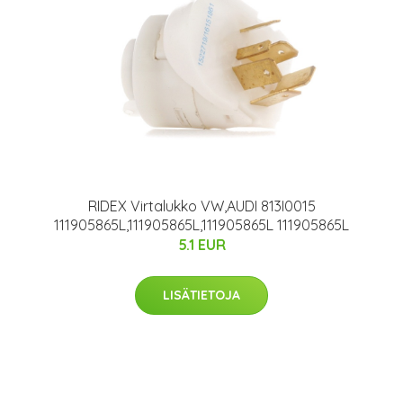
RIDEX Virtalukko VW,AUDI 813I0015
111905865L,111905865L,111905865L 111905865L
5.1 EUR
LISÄTIETOJA