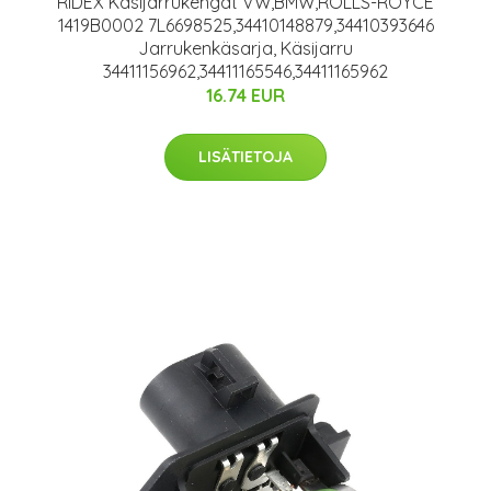
RIDEX Käsijarrukengät VW,BMW,ROLLS-ROYCE
1419B0002 7L6698525,34410148879,34410393646
Jarrukenkäsarja, Käsijarru
34411156962,34411165546,34411165962
16.74 EUR
LISÄTIETOJA