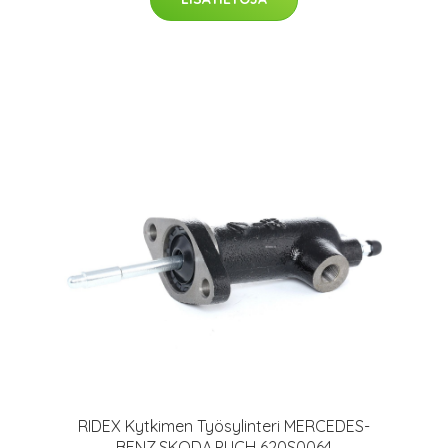
RIDEX Kytkimen Työsylinteri MERCEDES-
BENZ,SKODA,PUCH 620S0064