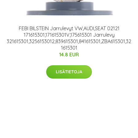
FEBI BILSTEIN Jarrulevyt VW,AUDI,SEAT 02121
171615301,171615301V,175615301 Jarrulevy
321615301,3256153012,839615301,841615301,ZBA615301,32
1615301
14.8 EUR
LISÄTIETOJA