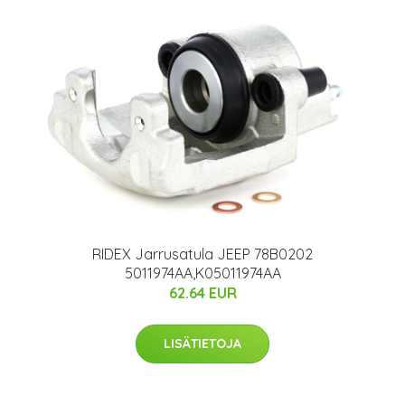
RIDEX Jarrusatula JEEP 78B0202
5011974AA,K05011974AA
62.64 EUR
LISÄTIETOJA