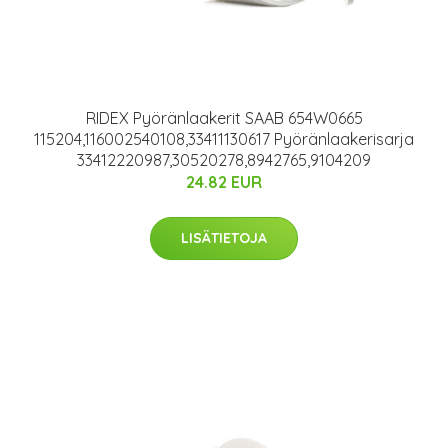
RIDEX Pyöränlaakerit SAAB 654W0665
115204,116002540108,33411130617 Pyöränlaakerisarja
33412220987,30520278,8942765,9104209
24.82 EUR
LISÄTIETOJA