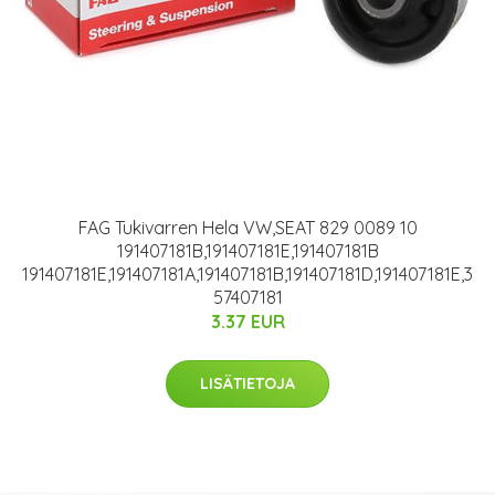
FAG Tukivarren Hela VW,SEAT 829 0089 10
191407181B,191407181E,191407181B
191407181E,191407181A,191407181B,191407181D,191407181E,3
57407181
3.37 EUR
LISÄTIETOJA