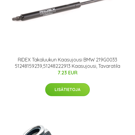
RIDEX Takaluukun Kaasujousi BMW 219G0033
51248159239,51248222913 Kaasujousi, Tavaratila
7.23 EUR
LISÄTIETOJA