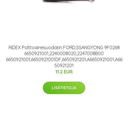
RIDEX Polttoainesuodatin FORD,SSANGYONG 9F0268
6650921001,2240008020,2247008B00
6650921001,6650921001DF,6650921201,A6650921001,A66
50921201
11.2 EUR
LISÄTIETOJA