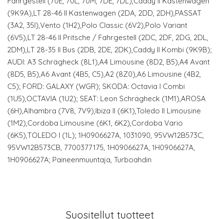
Fahrgestell (70E, 70L, 70M, 7DE, 7DL),Caddy II Kastenwagen
(9K9A),LT 28-46 II Kastenwagen (2DA, 2DD, 2DH),PASSAT
(3A2, 35I),Vento (1H2),Polo Classic (6V2),Polo Variant
(6V5),LT 28-46 II Pritsche / Fahrgestell (2DC, 2DF, 2DG, 2DL,
2DM),LT 28-35 II Bus (2DB, 2DE, 2DK),Caddy II Kombi (9K9B);
AUDI: A3 Schrägheck (8L1),A4 Limousine (8D2, B5),A4 Avant
(8D5, B5),A6 Avant (4B5, C5),A2 (8Z0),A6 Limousine (4B2,
C5); FORD: GALAXY (WGR); SKODA: Octavia I Combi
(1U5),OCTAVIA (1U2); SEAT: Leon Schrägheck (1M1),AROSA
(6H),Alhambra (7V8, 7V9),Ibiza II (6K1),Toledo II Limousine
(1M2),Cordoba Limousine (6K1, 6K2),Cordoba Vario
(6K5),TOLEDO I (1L); 1H0906627A, 1031090, 95VW12B573C,
95VW12B573CB, 7700377175, 1H0906627A, 1H0906627A,
1H0906627A; Paineenmuuntaja, Turboahdin
Suositellut tuotteet