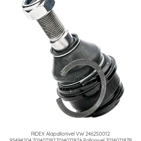
RIDEX Alapallonivel VW 2462S0012
95494204,701407187,701407187A Pallonivel 701407187B