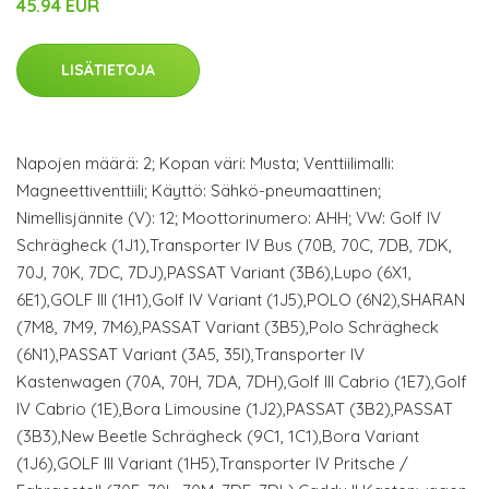
45.94 EUR
LISÄTIETOJA
Napojen määrä: 2; Kopan väri: Musta; Venttiilimalli:
Magneettiventtiili; Käyttö: Sähkö-pneumaattinen;
Nimellisjännite (V): 12; Moottorinumero: AHH; VW: Golf IV
Schrägheck (1J1),Transporter IV Bus (70B, 70C, 7DB, 7DK,
70J, 70K, 7DC, 7DJ),PASSAT Variant (3B6),Lupo (6X1,
6E1),GOLF III (1H1),Golf IV Variant (1J5),POLO (6N2),SHARAN
(7M8, 7M9, 7M6),PASSAT Variant (3B5),Polo Schrägheck
(6N1),PASSAT Variant (3A5, 35I),Transporter IV
Kastenwagen (70A, 70H, 7DA, 7DH),Golf III Cabrio (1E7),Golf
IV Cabrio (1E),Bora Limousine (1J2),PASSAT (3B2),PASSAT
(3B3),New Beetle Schrägheck (9C1, 1C1),Bora Variant
(1J6),GOLF III Variant (1H5),Transporter IV Pritsche /