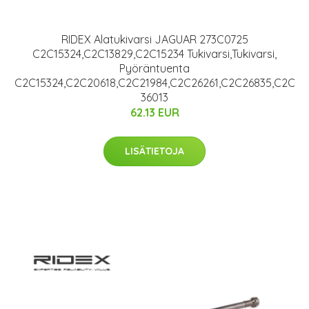
RIDEX Alatukivarsi JAGUAR 273C0725
C2C15324,C2C13829,C2C15234 Tukivarsi,Tukivarsi,
Pyöräntuenta
C2C15324,C2C20618,C2C21984,C2C26261,C2C26835,C2C
36013
62.13 EUR
LISÄTIETOJA