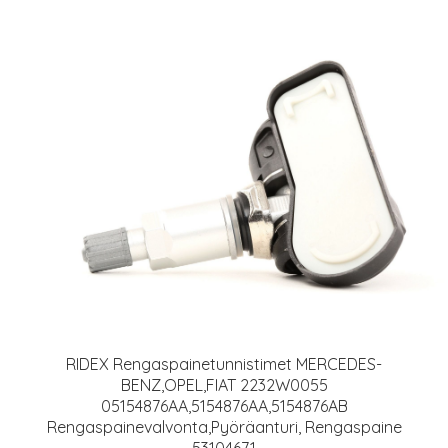
RIDEX Rengaspainetunnistimet MERCEDES-
BENZ,OPEL,FIAT 2232W0055
05154876AA,5154876AA,5154876AB
Rengaspainevalvonta,Pyöräanturi, Rengaspaine
53104671