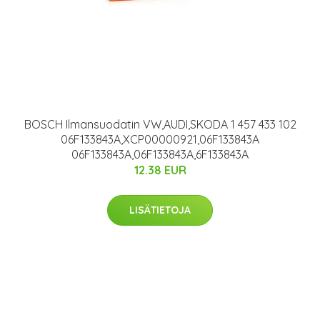
BOSCH Ilmansuodatin VW,AUDI,SKODA 1 457 433 102
06F133843A,XCP00000921,06F133843A
06F133843A,06F133843A,6F133843A
12.38 EUR
LISÄTIETOJA