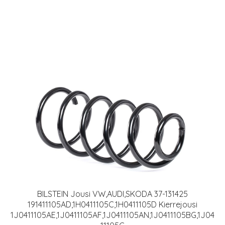
BILSTEIN Jousi VW,AUDI,SKODA 37-131425
191411105AD,1H0411105C,1H0411105D Kierrejousi
1J0411105AE,1J0411105AF,1J0411105AN,1J0411105BG,1J04