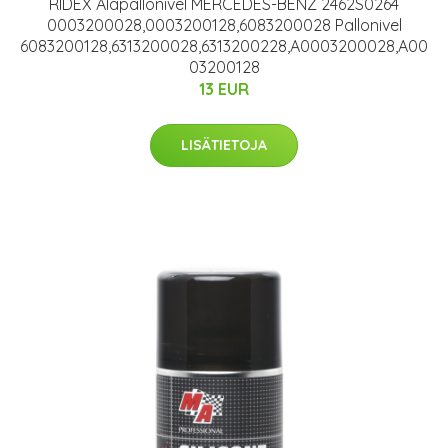
RIDEX Alapallonivel MERCEDES-BENZ 2462S0264
0003200028,0003200128,6083200028 Pallonivel
6083200128,6313200028,6313200228,A0003200028,A00
03200128
13 EUR
LISÄTIETOJA