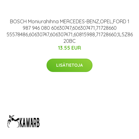
BOSCH Moniurahihna MERCEDES-BENZ,OPEL,FORD 1
987 946 080 60630747,606307471,71728660
55578486,60630747,606307471,60815988,71728660,1L5Z86
20BC
13.55 EUR
LISÄTIETOJA