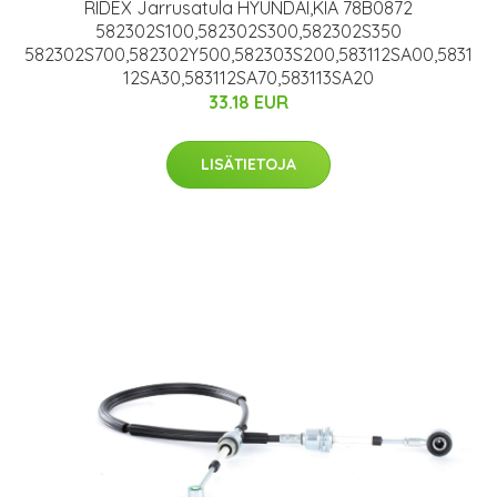
RIDEX Jarrusatula HYUNDAI,KIA 78B0872
582302S100,582302S300,582302S350
582302S700,582302Y500,582303S200,583112SA00,5831
12SA30,583112SA70,583113SA20
33.18 EUR
LISÄTIETOJA