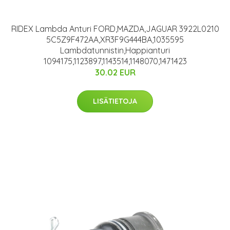
RIDEX Lambda Anturi FORD,MAZDA,JAGUAR 3922L0210
5C5Z9F472AA,XR3F9G444BA,1035595
Lambdatunnistin,Happianturi
1094175,1123897,1143514,1148070,1471423
30.02 EUR
LISÄTIETOJA