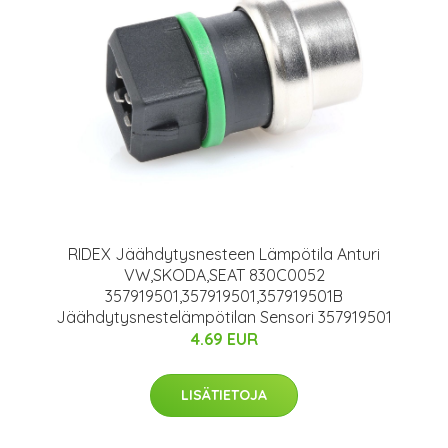
RIDEX Jäähdytysnesteen Lämpötila Anturi
VW,SKODA,SEAT 830C0052
357919501,357919501,357919501B
Jäähdytysnestelämpötilan Sensori 357919501
4.69 EUR
LISÄTIETOJA