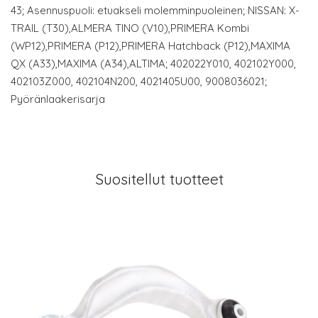
43; Asennuspuoli: etuakseli molemminpuoleinen; NISSAN: X-
TRAIL (T30),ALMERA TINO (V10),PRIMERA Kombi
(WP12),PRIMERA (P12),PRIMERA Hatchback (P12),MAXIMA
QX (A33),MAXIMA (A34),ALTIMA; 402022Y010, 402102Y000,
402103Z000, 402104N200, 4021405U00, 9008036021;
Pyöränlaakerisarja
Suositellut tuotteet