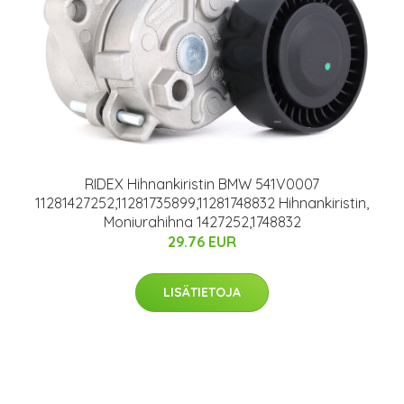
RIDEX Hihnankiristin BMW 541V0007
11281427252,11281735899,11281748832 Hihnankiristin,
Moniurahihna 1427252,1748832
29.76 EUR
LISÄTIETOJA