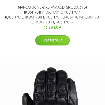
MAPCO Jarruletku VW,AUDI,SKODA 3964
1K0611701H,1K0611701K,1K0611701M
1Q0611701D,1K0611701H,1K0611701K,1K0611701M,1Q0611701
D,1K0611701H,1K0611701K
13.28 EUR
LISÄTIETOJA