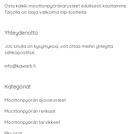
Osta kaikki moottoripyörävarusteet edullisesti kauttamme.
Tarjolla on laaja valikoima mp-tuotteita.
Yhteydenotto
Jos sinulla on kysymyksiä, voit ottaa meihin yhteyttä
sähköpostitse:
info@kawarb.fi
Kategoriat
Moottoripyörän ajovarusteet
Moottoripyörän renkaat
Moottoripyörän tarvikkeet
Mp-osat