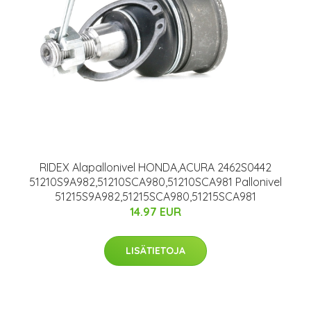
RIDEX Alapallonivel HONDA,ACURA 2462S0442
51210S9A982,51210SCA980,51210SCA981 Pallonivel
51215S9A982,51215SCA980,51215SCA981
14.97 EUR
LISÄTIETOJA