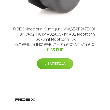
RIDEX Moottorin Kumityyny VW,SEAT 247E0011
1H0199402,1H0199402A,357199402 Moottorin
Tukikumit,Moottorin Tuki
357199402B,1H0199402,1H0199402A,357199402
11.83 EUR
LISÄTIETOJA