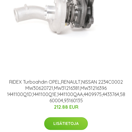
RIDEX Turboahdin OPEL,RENAULT,NISSAN 2234C0002
MW30620721,MW31216381,MW31216396
1441100Q1D,1441100Q1E,1441100QAA,4409975,4433764,58
60004,93160135
212.88 EUR
LISÄTIETOJA