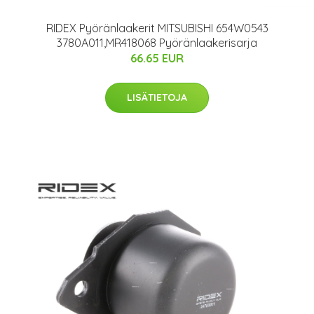
RIDEX Pyöränlaakerit MITSUBISHI 654W0543
3780A011,MR418068 Pyöränlaakerisarja
66.65 EUR
LISÄTIETOJA