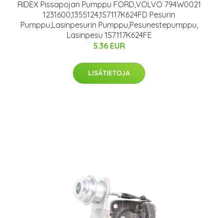
RIDEX Pissapojan Pumppu FORD,VOLVO 794W0021
1231600,1355124,1S7117K624FD Pesurin
Pumppu,Lasinpesurin Pumppu,Pesunestepumppu,
Lasinpesu 1S7117K624FE
5.36 EUR
LISÄTIETOJA