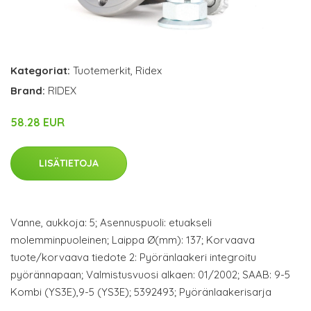
Kategoriat:
Tuotemerkit
,
Ridex
Brand:
RIDEX
58.28 EUR
LISÄTIETOJA
Vanne, aukkoja: 5; Asennuspuoli: etuakseli
molemminpuoleinen; Laippa Ø(mm): 137; Korvaava
tuote/korvaava tiedote 2: Pyöränlaakeri integroitu
pyörännapaan; Valmistusvuosi alkaen: 01/2002; SAAB: 9-5
Kombi (YS3E),9-5 (YS3E); 5392493; Pyöränlaakerisarja