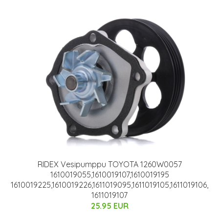
RIDEX Vesipumppu TOYOTA 1260W0057
1610019055,1610019107,1610019195
1610019225,1610019226,1611019095,1611019105,1611019106,
1611019107
25.95 EUR