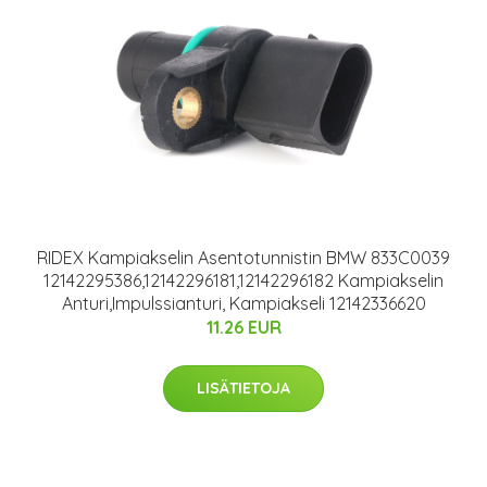
RIDEX Kampiakselin Asentotunnistin BMW 833C0039
12142295386,12142296181,12142296182 Kampiakselin
Anturi,Impulssianturi, Kampiakseli 12142336620
11.26 EUR
LISÄTIETOJA