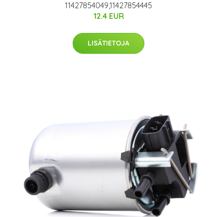
11427854049,11427854445
12.4 EUR
LISÄTIETOJA