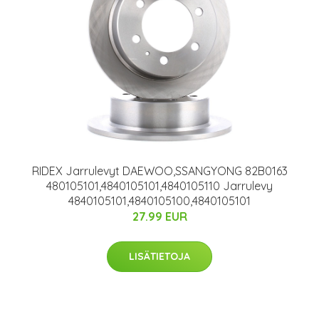
RIDEX Jarrulevyt DAEWOO,SSANGYONG 82B0163
480105101,4840105101,4840105110 Jarrulevy
4840105101,4840105100,4840105101
27.99 EUR
LISÄTIETOJA