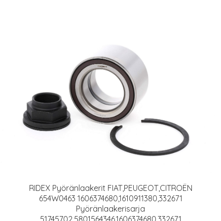
RIDEX Pyöränlaakerit FIAT,PEUGEOT,CITROËN
654W0463 1606374680,1610911380,332671
Pyöränlaakerisarja
51745702,5801564346,1606374680,332671