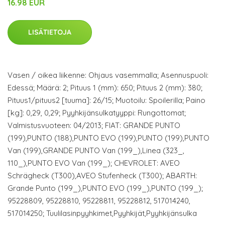
16.98 EUR
LISÄTIETOJA
Vasen / oikea liikenne: Ohjaus vasemmalla; Asennuspuoli:
Edessä; Määrä: 2; Pituus 1 (mm): 650; Pituus 2 (mm): 380;
Pituus1/pituus2 [tuuma]: 26/15; Muotoilu: Spoilerilla; Paino
[kg]: 0,29, 0,29; Pyyhkijänsulkatyyppi: Rungottomat;
Valmistusvuoteen: 04/2013; FIAT: GRANDE PUNTO
(199),PUNTO (188),PUNTO EVO (199),PUNTO (199),PUNTO
Van (199),GRANDE PUNTO Van (199_),Linea (323_,
110_),PUNTO EVO Van (199_); CHEVROLET: AVEO
Schrägheck (T300),AVEO Stufenheck (T300); ABARTH:
Grande Punto (199_),PUNTO EVO (199_),PUNTO (199_);
95228809, 95228810, 95228811, 95228812, 517014240,
517014250; Tuulilasinpyyhkimet,Pyyhkijät,Pyyhkijänsulka