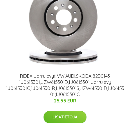
RIDEX Jarrulevyt VW,AUDI,SKODA 82B0143
1J0615301,JZW615301D,1J0615301 Jarrulevy
1J0615301C,1J0615301R,1J0615301S,JZW615301D,1J06153
01,1J0615301C
25.55 EUR
LISÄTIETOJA