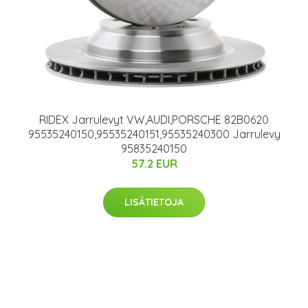
RIDEX Jarrulevyt VW,AUDI,PORSCHE 82B0620
95535240150,95535240151,95535240300 Jarrulevy
95835240150
57.2 EUR
LISÄTIETOJA