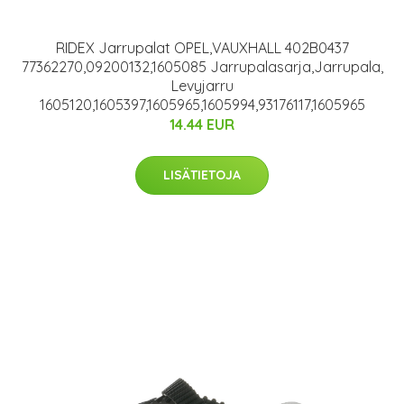
RIDEX Jarrupalat OPEL,VAUXHALL 402B0437
77362270,09200132,1605085 Jarrupalasarja,Jarrupala,
Levyjarru
1605120,1605397,1605965,1605994,93176117,1605965
14.44 EUR
LISÄTIETOJA