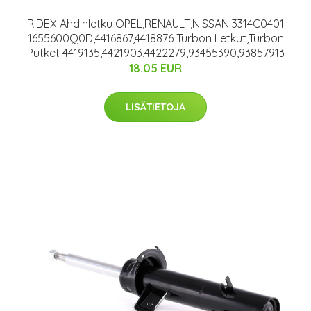
RIDEX Ahdinletku OPEL,RENAULT,NISSAN 3314C0401
1655600Q0D,4416867,4418876 Turbon Letkut,Turbon
Putket 4419135,4421903,4422279,93455390,93857913
18.05 EUR
LISÄTIETOJA