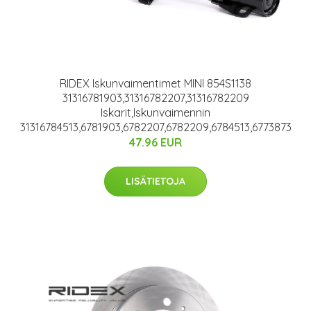
RIDEX Iskunvaimentimet MINI 854S1138
31316781903,31316782207,31316782209
Iskarit,Iskunvaimennin
31316784513,6781903,6782207,6782209,6784513,6773873
47.96 EUR
LISÄTIETOJA