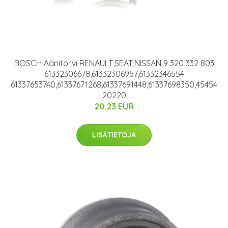
BOSCH Äänitorvi RENAULT,SEAT,NISSAN 9 320 332 803
61332306678,61332306957,61332346554
61337653740,61337671268,61337691448,61337698350,45454
20220
20.23 EUR
LISÄTIETOJA