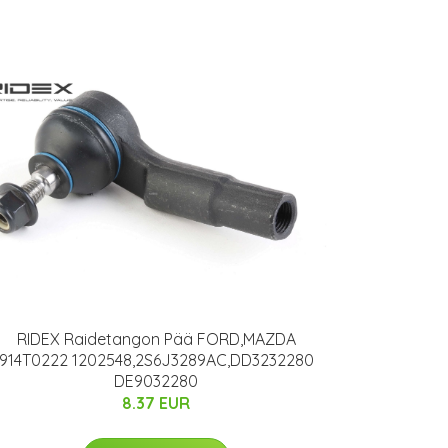
RIDEX Raidetangon Pää FORD,MAZDA
914T0222 1202548,2S6J3289AC,DD3232280
DE9032280
8.37 EUR