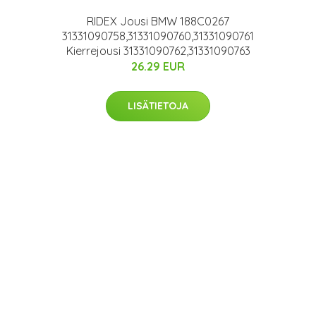
RIDEX Jousi BMW 188C0267
31331090758,31331090760,31331090761
Kierrejousi 31331090762,31331090763
26.29 EUR
LISÄTIETOJA