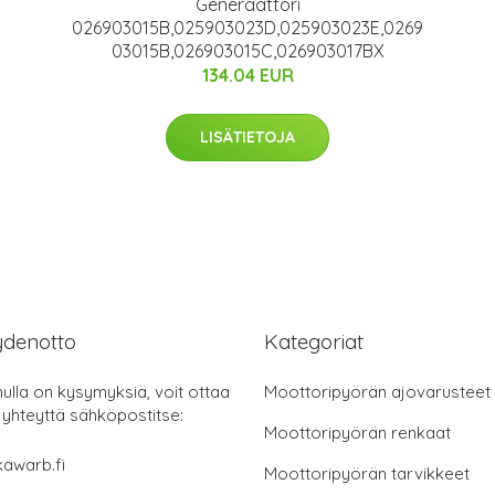
Generaattori
026903015B,025903023D,025903023E,0269
03015B,026903015C,026903017BX
134.04 EUR
LISÄTIETOJA
ydenotto
Kategoriat
nulla on kysymyksiä, voit ottaa
Moottoripyörän ajovarusteet
 yhteyttä sähköpostitse:
Moottoripyörän renkaat
awarb.fi
Moottoripyörän tarvikkeet