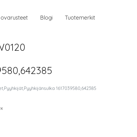
jovarusteet
Blogi
Tuotemerkit
W0120
39580,642385
,Pyyhkijät,Pyyhkijänsulka 1617039580,642385
ex