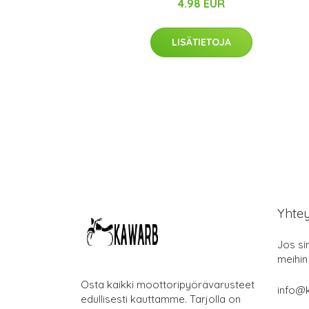
4.98 EUR
LISÄTIETOJA
Yhte
Jos si
meihin
Osta kaikki moottoripyörävarusteet
info@k
edullisesti kauttamme. Tarjolla on