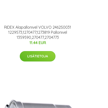
RIDEX Alapallonivel VOLVO 2462S0031
1229573,1270477,1273819 Pallonivel
1359590,270477,2704773
11.44 EUR
LISÄTIETOJA