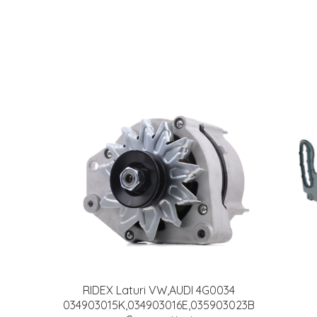
RIDEX Laturi VW,AUDI 4G0034
034903015K,034903016E,035903023B