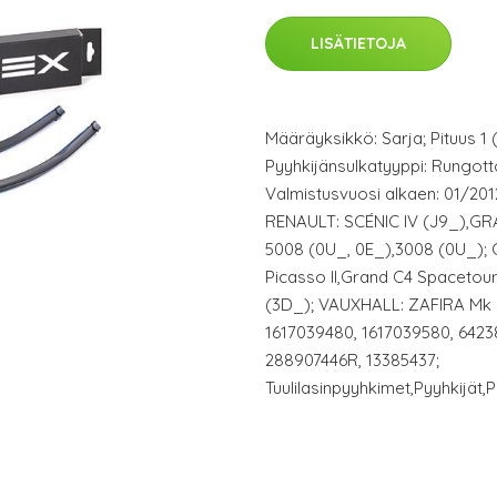
LISÄTIETOJA
Määräyksikkö: Sarja; Pituus 1 
Pyyhkijänsulkatyyppi: Rungott
Valmistusvuosi alkaen: 01/20
RENAULT: SCÉNIC IV (J9_),GR
5008 (0U_, 0E_),3008 (0U_); 
Picasso II,Grand C4 Spacetou
(3D_); VAUXHALL: ZAFIRA Mk II
1617039480, 1617039580, 6423
288907446R, 13385437;
Tuulilasinpyyhkimet,Pyyhkijät,