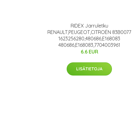
RIDEX Jarruletku
RENAULT,PEUGEOT,CITROËN 83B0077
1623256280,480686,E168083
480686,E168083,7704003961
6.6 EUR
LISÄTIETOJA