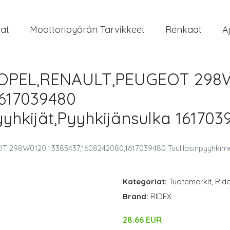
at
Moottoripyörän Tarvikkeet
Renkaat
A
t OPEL,RENAULT,PEUGEOT 298
1617039480
yyhkijät,Pyyhkijänsulka 16170
 298W0120 13385437,1608242080,1617039480 Tuulilasinpyyhkimet
Kategoriat:
Tuotemerkit
,
Rid
Brand:
RIDEX
28.66 EUR