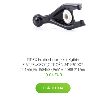
RIDEX Irroitushaarukka, Kytkin
FIAT,PEUGEOT,CITROËN 3419R0002
211766,9631584587,9651703088 211766
10.04 EUR
8
LISÄTIETOJA