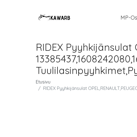
MP-Os
RIDEX Pyyhkijänsula
13385437,1608242080,
Tuulilasinpyyhkimet,P
Etusivu
RIDEX Pyyhkijänsulat OPEL,RENAULT,PEUGEOT