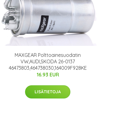
MAXGEAR Polttoainesuodatin
VW,AUDI,SKODA 26-0137
46473803,464738030,164009F928KE
16.93 EUR
LISÄTIETOJA