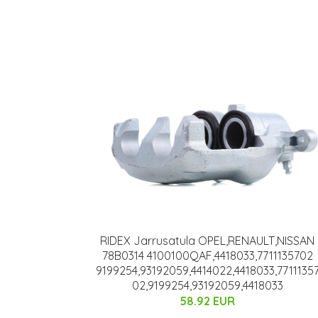
RIDEX Jarrusatula OPEL,RENAULT,NISSAN
78B0314 4100100QAF,4418033,7711135702
9199254,93192059,4414022,4418033,7711135
02,9199254,93192059,4418033
58.92 EUR