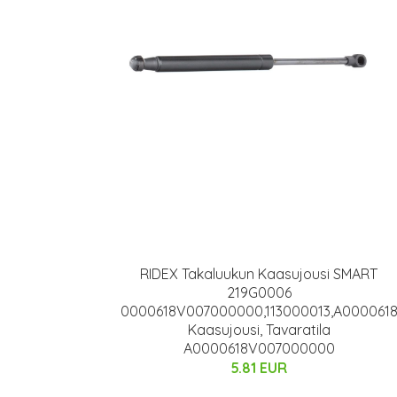
RIDEX Takaluukun Kaasujousi SMART
219G0006
0000618V007000000,113000013,A000061
Kaasujousi, Tavaratila
A0000618V007000000
5.81 EUR