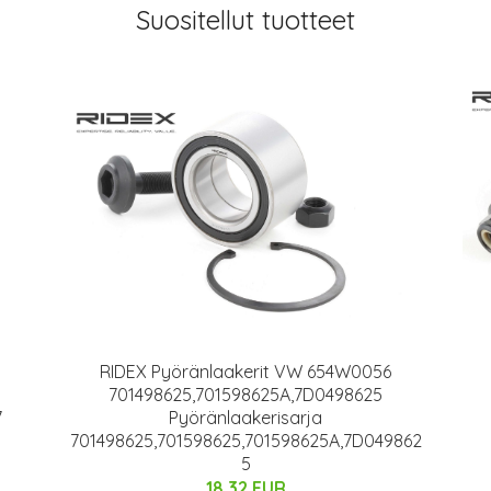
Suositellut tuotteet
RIDEX Pyöränlaakerit VW 654W0056
701498625,701598625A,7D0498625
7
Pyöränlaakerisarja
701498625,701598625,701598625A,7D049862
5
18.32 EUR