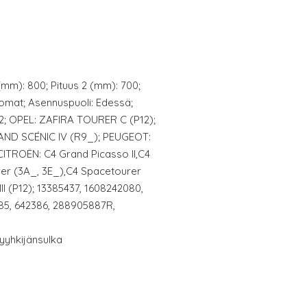
(mm): 800; Pituus 2 (mm): 700;
omat; Asennuspuoli: Edessä;
12; OPEL: ZAFIRA TOURER C (P12);
AND SCÉNIC IV (R9_); PEUGEOT:
CITROËN: C4 Grand Picasso II,C4
rer (3A_, 3E_),C4 Spacetourer
I (P12); 13385437, 1608242080,
85, 642386, 288905887R,
Pyyhkijänsulka