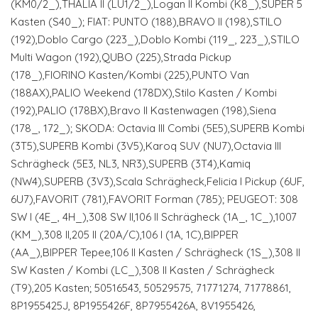
(KM0/2_),THALIA II (LU1/2_),Logan II Kombi (K8_),SUPER 5
Kasten (S40_); FIAT: PUNTO (188),BRAVO II (198),STILO
(192),Doblo Cargo (223_),Doblo Kombi (119_, 223_),STILO
Multi Wagon (192),QUBO (225),Strada Pickup
(178_),FIORINO Kasten/Kombi (225),PUNTO Van
(188AX),PALIO Weekend (178DX),Stilo Kasten / Kombi
(192),PALIO (178BX),Bravo II Kastenwagen (198),Siena
(178_, 172_); SKODA: Octavia III Combi (5E5),SUPERB Kombi
(3T5),SUPERB Kombi (3V5),Karoq SUV (NU7),Octavia III
Schrägheck (5E3, NL3, NR3),SUPERB (3T4),Kamiq
(NW4),SUPERB (3V3),Scala Schrägheck,Felicia I Pickup (6UF,
6U7),FAVORIT (781),FAVORIT Forman (785); PEUGEOT: 308
SW I (4E_, 4H_),308 SW II,106 II Schrägheck (1A_, 1C_),1007
(KM_),308 II,205 II (20A/C),106 I (1A, 1C),BIPPER
(AA_),BIPPER Tepee,106 II Kasten / Schrägheck (1S_),308 II
SW Kasten / Kombi (LC_),308 II Kasten / Schrägheck
(T9),205 Kasten; 50516543, 50529575, 71771274, 71778861,
8P1955425J, 8P1955426F, 8P7955426A, 8V1955426,