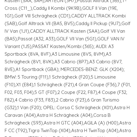
Kasten (SAA, SAH),ARTEON (3H7),Passat Alltrack (365),T-
Cross (C11_),Caddy II Kombi (9K9B),GOLF II Van (19E,
1G1),Golf VIII Schrägheck (CD1),CADDY ALLTRACK Kombi
(SAB),Golf Alltrack VII (BA5, BV5),Caddy II Pickup (9U7),Golf
IV Van (1J1),CADDY ALLTRACK Kasten (SAA),Golf VII Van
(BA5),Passat (A32, A33),GOLF VII Van (5G1),GOLF VAN IV
Variant (1J5),PASSAT Kasten/Kombi (365); AUDI: A3
Sportback (8VA, 8VF),A3 Limousine (8VS, 8VM),A3
Schrägheck (8V1, 8VK),A3 Cabrio (8P7),A3 Cabrio (8V7,
8VE),A1 Sportback (GBA); MERCEDES-BENZ: GLK (X204);
BMW: 5 Touring (F11),1 Schrägheck (F20),5 Limousine
(F10),X1 (E84),1 Schrägheck (F21),4 Gran Coupe (F36),7 (F01,
F02, F03, F04),5 GT (F07),2 Coupe (F22, F87),4 Coupe (F32,
F82),4 Cabrio (F33, F83),2 Cabrio (F23),6 Gran Turismo
(G32),1 Van (F20); OPEL: Corsa C Schrägheck (X01),Astra H
Caravan (A04),Astra H Schrägheck (A04),Corsa B
Schrägheck (S93),Astra H GTC (A04),AGILA (A) (H00),Astra
F CC (T92),Tigra TwinTop (X04),Astra H TwinTop (A04),Astra