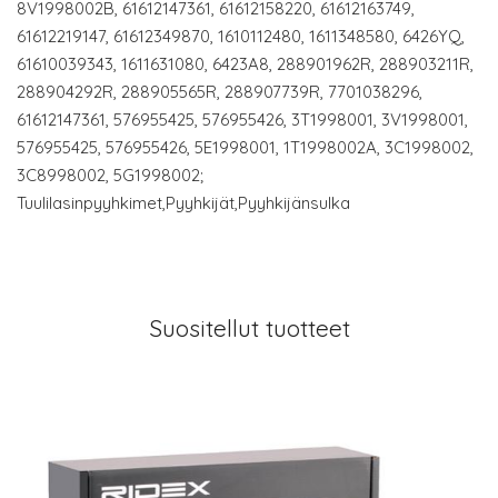
8V1998002B, 61612147361, 61612158220, 61612163749,
61612219147, 61612349870, 1610112480, 1611348580, 6426YQ,
61610039343, 1611631080, 6423A8, 288901962R, 288903211R,
288904292R, 288905565R, 288907739R, 7701038296,
61612147361, 576955425, 576955426, 3T1998001, 3V1998001,
576955425, 576955426, 5E1998001, 1T1998002A, 3C1998002,
3C8998002, 5G1998002;
Tuulilasinpyyhkimet,Pyyhkijät,Pyyhkijänsulka
Suositellut tuotteet