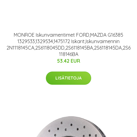
MONROE Iskunvaimentimet FORD,MAZDA G16385
1329533,1329534,1475172 Iskarit,Iskunvaimennin
2N1118145CA,2S6118045DD,2S6118145BA,2S6118145DA,2S6
118146BA
53.42 EUR
LISÄTIETOJA