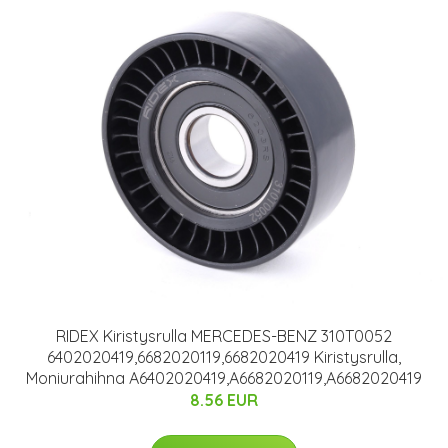
RIDEX Kiristysrulla MERCEDES-BENZ 310T0052
6402020419,6682020119,6682020419 Kiristysrulla,
Moniurahihna A6402020419,A6682020119,A6682020419
8.56 EUR