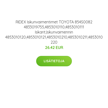
RIDEX Iskunvaimentimet TOYOTA 854S0082
4833019755,4853010110,4853010111
Iskarit,Iskunvaimennin
4853010120,4853010121,4853010210,4853010211,4853010
220
26.42 EUR
LISÄTIETOJA