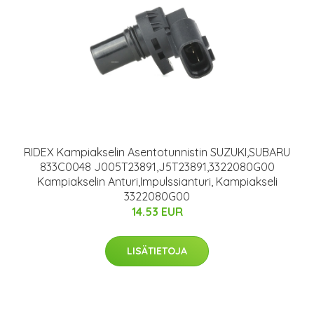
RIDEX Kampiakselin Asentotunnistin SUZUKI,SUBARU
833C0048 J005T23891,J5T23891,3322080G00
Kampiakselin Anturi,Impulssianturi, Kampiakseli
3322080G00
14.53 EUR
LISÄTIETOJA