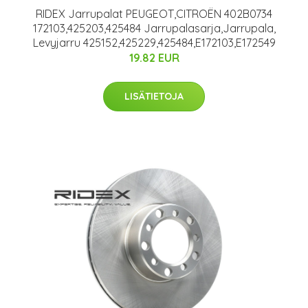
RIDEX Jarrupalat PEUGEOT,CITROËN 402B0734
172103,425203,425484 Jarrupalasarja,Jarrupala,
Levyjarru 425152,425229,425484,E172103,E172549
19.82 EUR
LISÄTIETOJA