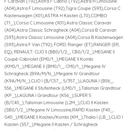
F Caravan (T92),Astra F Cabrio (T92),Astra H Limousine
(A04),Astra F Limousine (T92),Tigra Coupe (S93),Corsa C
Kastenwagen (X01),ASTRA H Kasten (L70),COMBO
(71_),Corsa C Limousine (X01),Astra Classic Caravan
(A04),Astra Classic Schrägheck (A04),Corsa B Caravan
(S93),Astra Classic Limousine (A04),Corsa B Kastenwagen
(S93),Astra F Van (T92); FORD: Ranger (ET),RANGER (ER,
EQ); RENAULT: CLIO II (BB0/1/2_, CB0/1/2_),MEGANE II
Coupé-Cabriolet (EM0/1_),MEGANE II Kombi
(KM0/1_),MEGANE II (BM0/1_, CM0/1_),Megane IV
Schrägheck (B9A/M/N_),Megane IV Grandtour
(K9A/M/N_),CLIO I (B/C57_, 5/357_),LAGUNA I (B56_,
556_),MEGANE II Stufenheck (LM0/1_),Talisman Grandtour
(KP_),LAGUNA I Grandtour (K56_),SUPER 5
(B/C40_),Talisman Limousine (L2M_),CLIO II Kasten
(SB0/1/2_),Megane IV Limousine,RAPID Kasten (F40_,
G40_),MEGANE II Kasten/Kombi (KM_),Thalia I (LB_),CLIO I
Kasten (S57_),Megane II Kasten / Schrägheck