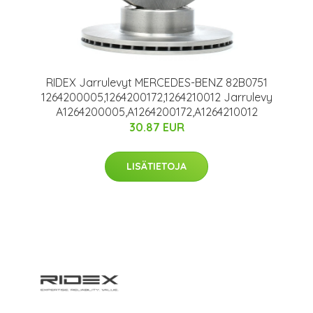
RIDEX Jarrulevyt MERCEDES-BENZ 82B0751
1264200005,1264200172,1264210012 Jarrulevy
A1264200005,A1264200172,A1264210012
30.87 EUR
LISÄTIETOJA