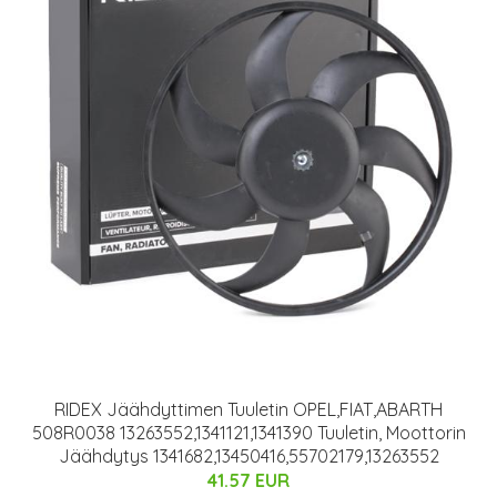
RIDEX Jäähdyttimen Tuuletin OPEL,FIAT,ABARTH
508R0038 13263552,1341121,1341390 Tuuletin, Moottorin
Jäähdytys 1341682,13450416,55702179,13263552
41.57 EUR