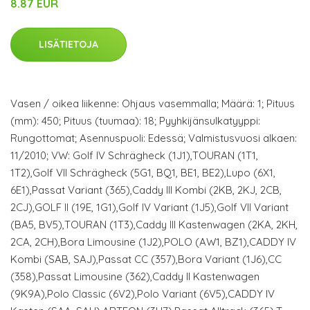
8.87 EUR
LISÄTIETOJA
Vasen / oikea liikenne: Ohjaus vasemmalla; Määrä: 1; Pituus
(mm): 450; Pituus (tuumaa): 18; Pyyhkijänsulkatyyppi:
Rungottomat; Asennuspuoli: Edessä; Valmistusvuosi alkaen:
11/2010; VW: Golf IV Schrägheck (1J1),TOURAN (1T1,
1T2),Golf VII Schrägheck (5G1, BQ1, BE1, BE2),Lupo (6X1,
6E1),Passat Variant (365),Caddy III Kombi (2KB, 2KJ, 2CB,
2CJ),GOLF II (19E, 1G1),Golf IV Variant (1J5),Golf VII Variant
(BA5, BV5),TOURAN (1T3),Caddy III Kastenwagen (2KA, 2KH,
2CA, 2CH),Bora Limousine (1J2),POLO (AW1, BZ1),CADDY IV
Kombi (SAB, SAJ),Passat CC (357),Bora Variant (1J6),CC
(358),Passat Limousine (362),Caddy II Kastenwagen
(9K9A),Polo Classic (6V2),Polo Variant (6V5),CADDY IV