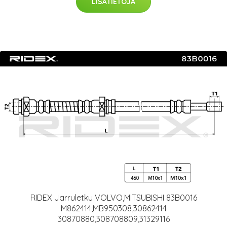
LISÄTIETOJA
RIDEX Jarruletku VOLVO,MITSUBISHI 83B0016
M862414,MB950308,30862414
30870880,308708809,31329116