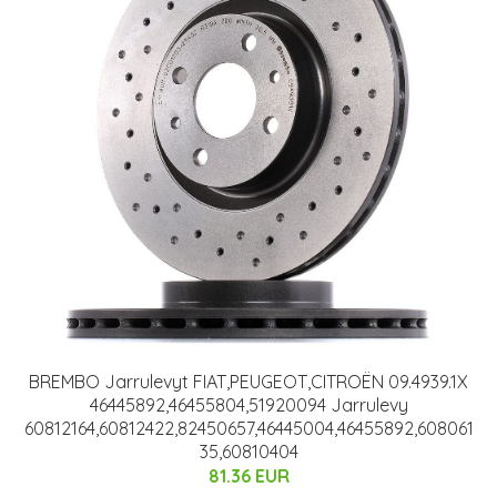
BREMBO Jarrulevyt FIAT,PEUGEOT,CITROËN 09.4939.1X
46445892,46455804,51920094 Jarrulevy
60812164,60812422,82450657,46445004,46455892,608061
35,60810404
81.36 EUR