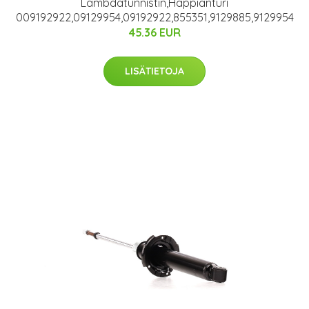
Lambdatunnistin,Happianturi
009192922,09129954,09192922,855351,9129885,9129954
45.36 EUR
LISÄTIETOJA