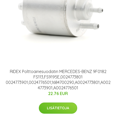
RIDEX Polttoainesuodatin MERCEDES-BENZ 9F0182
FS113,FS9195E,0024773801
0024773901,0024776501,1684700290,A0024773801,A002
4773901,A0024776501
22.76 EUR
LISÄTIETOJA