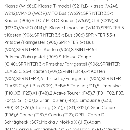
Klasse (W168),E-Klasse T-modell (S211),B-Klasse (W246,
W242),VIANO (W639),VITO Bus (W639),SPRINTER 3,5-t
Kasten (906),VITO / MIXTO Kasten (W639),CLS (C219),SL
(R230),VANEO (414),S-Klasse Limousine (W140),SPRINTER 3-
t Kasten (906),SPRINTER 3,5-t Bus (906),SPRINTER 3,5-t
Pritsche/Fahrgestell (906),SPRINTER 3-t Bus
(906),SPRINTER 5-t Kasten (906),SPRINTER 5-t
Pritsche/Fahrgestell (906),S-Klasse Coupe
(C140),SPRINTER 3-t Pritsche/Fahrgestell (906),SPRINTER
CLASSIC 3,5-t Kasten (909),SPRINTER 4,6-t Kasten
(906),SPRINTER 4,6-t Pritsche/Fahrgestell (906),SPRINTER
CLASSIC 4,6-t Bus (909); BMW: 5 Touring (F11),5 Limousine
(F10),X3 (F25),X1 (F48),2 Active Tourer (F45),7 (F01, F02, F03,
F04),5 GT (F07),2 Gran Tourer (F46),5 Limousine (G30,
F90),X4 (F26),5 Touring (G31),7 (G11, G12),6 Gran Coupe
(F06),6 Coupe (F13),6 Cabrio (F12); OPEL: Corsa D
Schrägheck (S07),Mokka / Mokka X (J13),Adam
(M13),Corsa E Schrägheck (X15),Crossland X (P17),Vivaro B