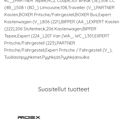
4C_),PARTNER Tepee,RCZ Coupe,307 Break (3E),308 CC
(4B_),508 I (8D_) Limousine,108,Traveller (V_),PARTNER
Kasten,BOXER Pritsche/Fahrgestell,BOXER Bus,Expert
Kastenwagen (V_),806 (221),BIPPER (AA_),EXPERT Kasten
(222),206 Stufenheck,206 Kastenwagen,BIPPER
Tepee,Expert (224_),207 Van (WA_, WC_),301,EXPERT
Pritsche/Fahrgestell (223),PARTNER
Pritsche/Fahrgestell,Expert Pritsche / Fahrgestell (V_);
Tuulilasinpyyhkimet,Pyyhkijät,Pyyhkijänsulka
Suositellut tuotteet