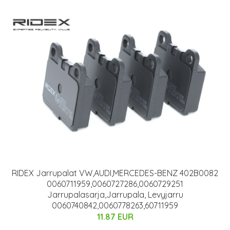
RIDEX Jarrupalat VW,AUDI,MERCEDES-BENZ 402B0082
0060711959,0060727286,0060729251
Jarrupalasarja,Jarrupala, Levyjarru
0060740842,0060778263,60711959
11.87 EUR