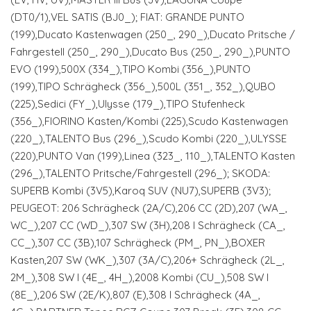
(DT0/1),VEL SATIS (BJ0_); FIAT: GRANDE PUNTO
(199),Ducato Kastenwagen (250_, 290_),Ducato Pritsche /
Fahrgestell (250_, 290_),Ducato Bus (250_, 290_),PUNTO
EVO (199),500X (334_),TIPO Kombi (356_),PUNTO
(199),TIPO Schrägheck (356_),500L (351_, 352_),QUBO
(225),Sedici (FY_),Ulysse (179_),TIPO Stufenheck
(356_),FIORINO Kasten/Kombi (225),Scudo Kastenwagen
(220_),TALENTO Bus (296_),Scudo Kombi (220_),ULYSSE
(220),PUNTO Van (199),Linea (323_, 110_),TALENTO Kasten
(296_),TALENTO Pritsche/Fahrgestell (296_); SKODA:
SUPERB Kombi (3V5),Karoq SUV (NU7),SUPERB (3V3);
PEUGEOT: 206 Schrägheck (2A/C),206 CC (2D),207 (WA_,
WC_),207 CC (WD_),307 SW (3H),208 I Schrägheck (CA_,
CC_),307 CC (3B),107 Schrägheck (PM_, PN_),BOXER
Kasten,207 SW (WK_),307 (3A/C),206+ Schrägheck (2L_,
2M_),308 SW I (4E_, 4H_),2008 Kombi (CU_),508 SW I
(8E_),206 SW (2E/K),807 (E),308 I Schrägheck (4A_,