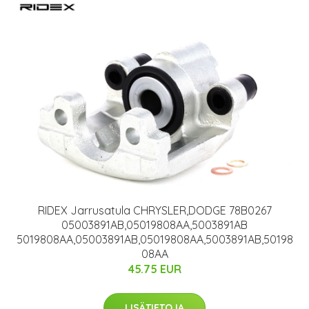
RIDEX Jarrusatula CHRYSLER,DODGE 78B0267
05003891AB,05019808AA,5003891AB
5019808AA,05003891AB,05019808AA,5003891AB,50198
08AA
45.75 EUR
LISÄTIETOJA