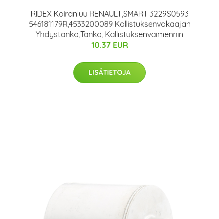
RIDEX Koiranluu RENAULT,SMART 3229S0593
546181179R,4533200089 Kallistuksenvakaajan
Yhdystanko,Tanko, Kallistuksenvaimennin
10.37 EUR
LISÄTIETOJA