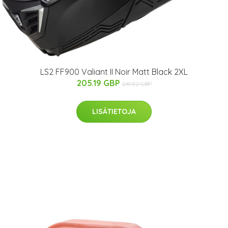
LS2 FF900 Valiant II Noir Matt Black 2XL
205.19 GBP
241.52 GBP
LISÄTIETOJA