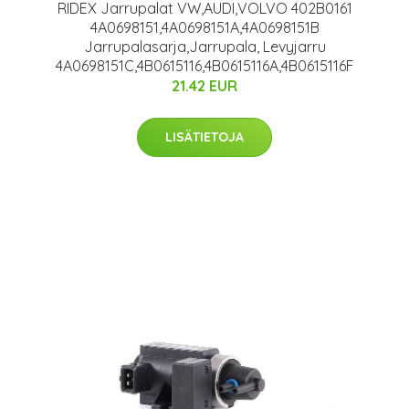
RIDEX Jarrupalat VW,AUDI,VOLVO 402B0161
4A0698151,4A0698151A,4A0698151B
Jarrupalasarja,Jarrupala, Levyjarru
4A0698151C,4B0615116,4B0615116A,4B0615116F
21.42 EUR
LISÄTIETOJA