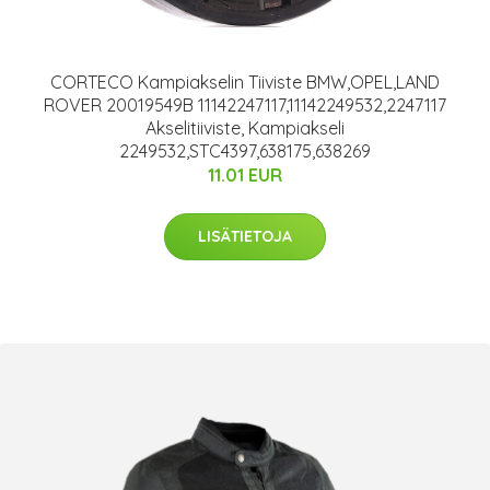
CORTECO Kampiakselin Tiiviste BMW,OPEL,LAND
ROVER 20019549B 11142247117,11142249532,2247117
Akselitiiviste, Kampiakseli
2249532,STC4397,638175,638269
11.01 EUR
LISÄTIETOJA