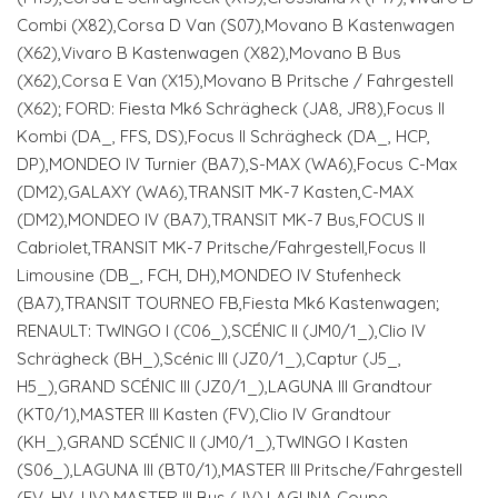
Combi (X82),Corsa D Van (S07),Movano B Kastenwagen
(X62),Vivaro B Kastenwagen (X82),Movano B Bus
(X62),Corsa E Van (X15),Movano B Pritsche / Fahrgestell
(X62); FORD: Fiesta Mk6 Schrägheck (JA8, JR8),Focus II
Kombi (DA_, FFS, DS),Focus II Schrägheck (DA_, HCP,
DP),MONDEO IV Turnier (BA7),S-MAX (WA6),Focus C-Max
(DM2),GALAXY (WA6),TRANSIT MK-7 Kasten,C-MAX
(DM2),MONDEO IV (BA7),TRANSIT MK-7 Bus,FOCUS II
Cabriolet,TRANSIT MK-7 Pritsche/Fahrgestell,Focus II
Limousine (DB_, FCH, DH),MONDEO IV Stufenheck
(BA7),TRANSIT TOURNEO FB,Fiesta Mk6 Kastenwagen;
RENAULT: TWINGO I (C06_),SCÉNIC II (JM0/1_),Clio IV
Schrägheck (BH_),Scénic III (JZ0/1_),Captur (J5_,
H5_),GRAND SCÉNIC III (JZ0/1_),LAGUNA III Grandtour
(KT0/1),MASTER III Kasten (FV),Clio IV Grandtour
(KH_),GRAND SCÉNIC II (JM0/1_),TWINGO I Kasten
(S06_),LAGUNA III (BT0/1),MASTER III Pritsche/Fahrgestell
(EV, HV, UV),MASTER III Bus (JV),LAGUNA Coupe