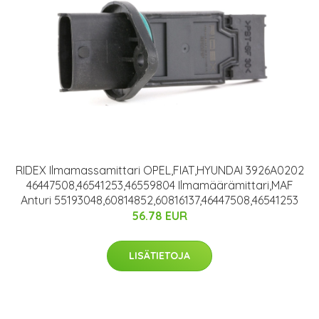
RIDEX Ilmamassamittari OPEL,FIAT,HYUNDAI 3926A0202
46447508,46541253,46559804 Ilmamäärämittari,MAF
Anturi 55193048,60814852,60816137,46447508,46541253
56.78 EUR
LISÄTIETOJA