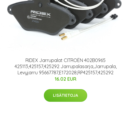
RIDEX Jarrupalat CITROËN 402B0965
425113,425157,425292 Jarrupalasarja,Jarrupala,
Levyjarru 95667787,E172028,RP425157,425292
16.02 EUR
LISÄTIETOJA