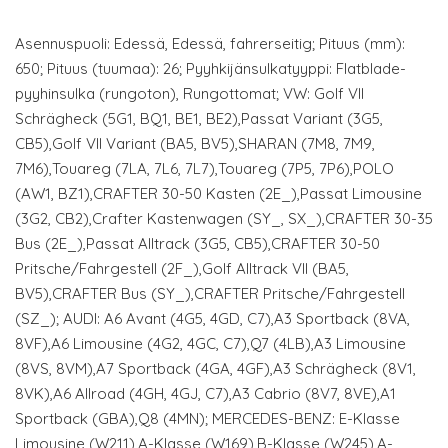
Asennuspuoli: Edessä, Edessä, fahrerseitig; Pituus (mm):
650; Pituus (tuumaa): 26; Pyyhkijänsulkatyyppi: Flatblade-
pyyhinsulka (rungoton), Rungottomat; VW: Golf VII
Schrägheck (5G1, BQ1, BE1, BE2),Passat Variant (3G5,
CB5),Golf VII Variant (BA5, BV5),SHARAN (7M8, 7M9,
7M6),Touareg (7LA, 7L6, 7L7),Touareg (7P5, 7P6),POLO
(AW1, BZ1),CRAFTER 30-50 Kasten (2E_),Passat Limousine
(3G2, CB2),Crafter Kastenwagen (SY_, SX_),CRAFTER 30-35
Bus (2E_),Passat Alltrack (3G5, CB5),CRAFTER 30-50
Pritsche/Fahrgestell (2F_),Golf Alltrack VII (BA5,
BV5),CRAFTER Bus (SY_),CRAFTER Pritsche/Fahrgestell
(SZ_); AUDI: A6 Avant (4G5, 4GD, C7),A3 Sportback (8VA,
8VF),A6 Limousine (4G2, 4GC, C7),Q7 (4LB),A3 Limousine
(8VS, 8VM),A7 Sportback (4GA, 4GF),A3 Schrägheck (8V1,
8VK),A6 Allroad (4GH, 4GJ, C7),A3 Cabrio (8V7, 8VE),A1
Sportback (GBA),Q8 (4MN); MERCEDES-BENZ: E-Klasse
Limousine (W211),A-Klasse (W169),B-Klasse (W245),A-