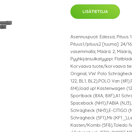
LISÄTIETOJA
Asennuspuoli: Edessä; Pituus 1
Pituus1/pituus2 [tuuma]: 24/16
vasemmalla; Määrä: 2; Määräy
Pyyhkijänsulkatyyppi: Flatbla
Korvaava tuote/korvaava ti
Original; VW: Polo Schrägheck
122, BL1, BL2),POLO Van (6R),P
614),load up! Kastenwagen (121
Sportback (8XA, 8XF),A1 Schr
Spaceback (NH1),FABIA (NJ3)
Schrägheck (NH3),E-CITIGO (N
Schrägheck (5F1),Mii (KF1_),
Kasten/Kombi (5F8),Toledo I