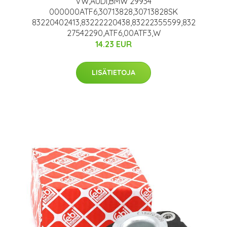
VW,AUDI,BMW 29934
000000ATF6,30713828,30713828SK
83220402413,83222220438,83222355599,832
27542290,ATF6,00ATF3,W
14.23 EUR
LISÄTIETOJA