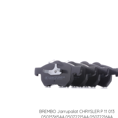
BREMBO Jarrupalat CHRYSLER P 11 013
05015365AA,05072215AA,05072216AA