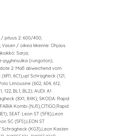
 / pituus 2: 600/400;
; Vasen / oikea liikenne: Ohjaus
ksikkö: Sarja;
de-pyyhinsulka (rungoton);
edote 2: Maß abweichend vom
 (6R1, 6C1),up! Schrägheck (121,
olo Limousine (602, 604, 612,
, 122, BL1, BL2); AUDI: A1
ägheck (8X1, 8XK); SKODA: Rapid
,FABIA Kombi (NJ5),CITIGO,Rapid
E1); SEAT: Leon ST (5F8),Leon
Leon SC (5F5),LEON ST
V Schrägheck (KG3),Leon Kasten