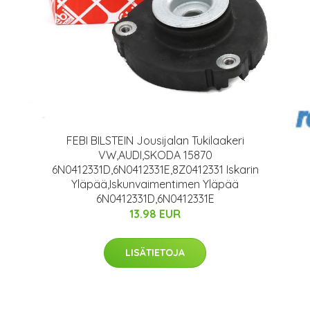
9
FEBI BILSTEIN Jousijalan Tukilaakeri
VW,AUDI,SKODA 15870
6N0412331D,6N0412331E,8Z0412331 Iskarin
Yläpää,Iskunvaimentimen Yläpää
6N0412331D,6N0412331E
13.98 EUR
LISÄTIETOJA