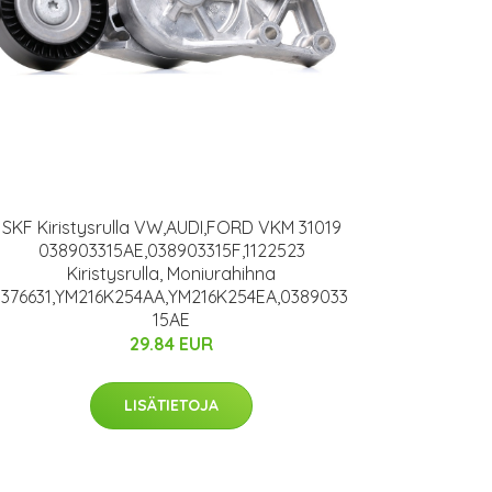
SKF Kiristysrulla VW,AUDI,FORD VKM 31019
038903315AE,038903315F,1122523
Kiristysrulla, Moniurahihna
1376631,YM216K254AA,YM216K254EA,0389033
15AE
29.84 EUR
LISÄTIETOJA