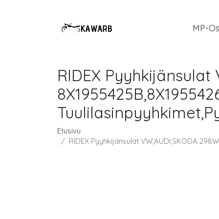
MP-Os
RIDEX Pyyhkijänsula
8X1955425B,8X195542
Tuulilasinpyyhkimet,P
Etusivu
RIDEX Pyyhkijänsulat VW,AUDI,SKODA 298W0