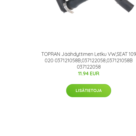
TOPRAN Jäähdyttimen Letku VW,SEAT 10
020 037121058B,037122058,037121058B
037122058
11.94 EUR
LISÄTIETOJA