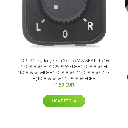
TOPRAN Kytkin, Peilin Säätö VW,SEAT 115 166
1K0959565F,1K0959565FREH,1K0959565H
1K0959565HREH,1K0959565K,1K0959565KRE
H,1K0959565F,1K0959565FREH
11.59 EUR
LISÄTIETOJA