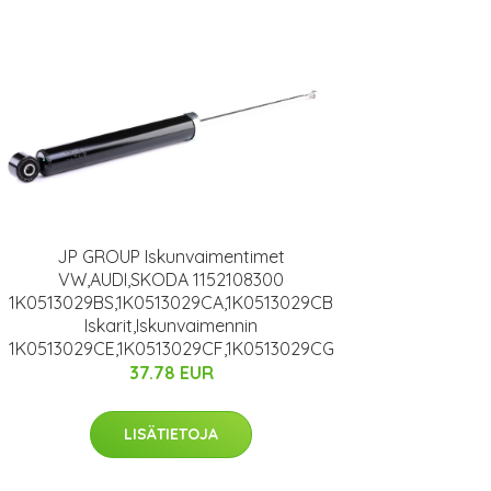
JP GROUP Iskunvaimentimet
VW,AUDI,SKODA 1152108300
1K0513029BS,1K0513029CA,1K0513029CB
Iskarit,Iskunvaimennin
1K0513029CE,1K0513029CF,1K0513029CG
37.78 EUR
LISÄTIETOJA