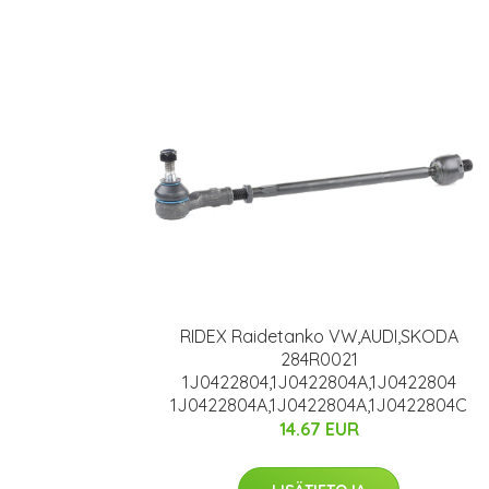
RIDEX Raidetanko VW,AUDI,SKODA
284R0021
1J0422804,1J0422804A,1J0422804
1J0422804A,1J0422804A,1J0422804C
14.67 EUR