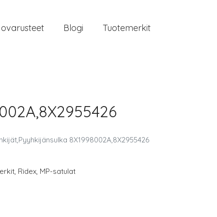
jovarusteet
Blogi
Tuotemerkit
98002A,8X2955426
kijät,Pyyhkijänsulka 8X1998002A,8X2955426
rkit
,
Ridex
,
MP-satulat