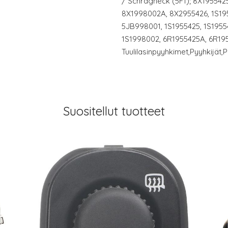
/ Schrägheck (5F1); 8X195542
8X1998002A, 8X2955426, 1S195
5JB998001, 1S1955425, 1S19554
1S1998002, 6R1955425A, 6R19
Tuulilasinpyyhkimet,Pyyhkijät,
Suositellut tuotteet