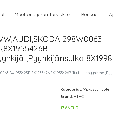
at
Moottoripyörän Tarvikkeet
Renkaat
A
t VW,AUDI,SKODA 298W0063
6,8X1955426B
yyhkijät,Pyyhkijänsulka 8X19
063 8X1955425B,8X1955426,8X1955426B Tuulilasinpyyhkimet,Pyyh
Kategoriat:
Mp-osat
,
Tuoteme
Brand:
RIDEX
17.66 EUR