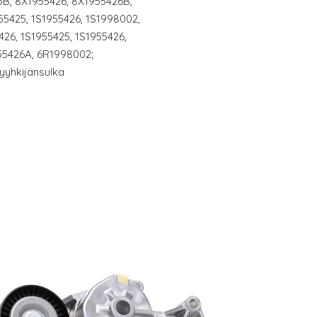
5B, 8X1955426, 8X1955426B,
5425, 1S1955426, 1S1998002,
26, 1S1955425, 1S1955426,
55426A, 6R1998002;
Pyyhkijänsulka