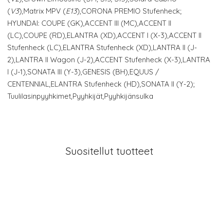
(
V3
),Matrix MPV (
E13
),CORONA PREMIO Stufenheck;
HYUNDAI: COUPE (GK),ACCENT III (MC),ACCENT II
(LC),COUPE (RD),ELANTRA (XD),ACCENT I (X-3),ACCENT II
Stufenheck (LC),ELANTRA Stufenheck (XD),LANTRA II (J-
2),LANTRA II Wagon (J-2),ACCENT Stufenheck (X-3),LANTRA
I (J-1),SONATA III (Y-3),GENESIS (BH),EQUUS /
CENTENNIAL,ELANTRA Stufenheck (HD),SONATA II (Y-2);
Tuulilasinpyyhkimet,Pyyhkijät,Pyyhkijänsulka
Suositellut tuotteet