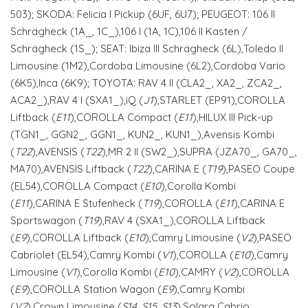
503); SKODA: Felicia I Pickup (6UF, 6U7); PEUGEOT: 106 II
Schrägheck (1A_, 1C_),106 I (1A, 1C),106 II Kasten /
Schrägheck (1S_); SEAT: Ibiza III Schrägheck (6L),Toledo II
Limousine (1M2),Cordoba Limousine (6L2),Cordoba Vario
(6K5),Inca (6K9); TOYOTA: RAV 4 II (CLA2_, XA2_, ZCA2_,
ACA2_),RAV 4 I (SXA1_),iQ (
J1
),STARLET (EP91),COROLLA
Liftback (
E11
),COROLLA Compact (
E11
),HILUX III Pick-up
(TGN1_, GGN2_, GGN1_, KUN2_, KUN1_),Avensis Kombi
(
T22
),AVENSIS (
T22
),MR 2 II (SW2_),SUPRA (JZA70_, GA70_,
MA70),AVENSIS Liftback (
T22
),CARINA E (
T19
),PASEO Coupe
(EL54),COROLLA Compact (
E10
),Corolla Kombi
(
E11
),CARINA E Stufenheck (
T19
),COROLLA (
E11
),CARINA E
Sportswagon (
T19
),RAV 4 (SXA1_),COROLLA Liftback
(
E9
),COROLLA Liftback (
E10
),Camry Limousine (
V2
),PASEO
Cabriolet (EL54),Camry Kombi (
V1
),COROLLA (
E10
),Camry
Limousine (
V1
),Corolla Kombi (
E10
),CAMRY (
V2
),COROLLA
(
E9
),COROLLA Station Wagon (
E9
),Camry Kombi
(
V2
),Crown Limousine (
S14
,
S15
,
S13
),Solara Cabrio