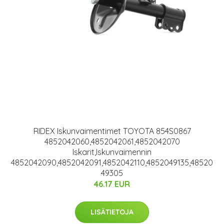
RIDEX Iskunvaimentimet TOYOTA 854S0867
4852042060,4852042061,4852042070
Iskarit,Iskunvaimennin
4852042090,4852042091,4852042110,4852049135,48520
49305
46.17 EUR
LISÄTIETOJA