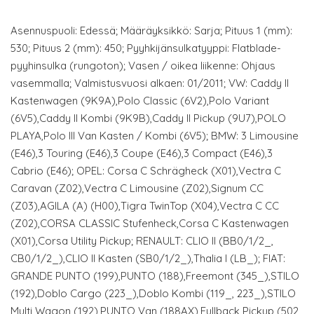
Asennuspuoli: Edessä; Määräyksikkö: Sarja; Pituus 1 (mm):
530; Pituus 2 (mm): 450; Pyyhkijänsulkatyyppi: Flatblade-
pyyhinsulka (rungoton); Vasen / oikea liikenne: Ohjaus
vasemmalla; Valmistusvuosi alkaen: 01/2011; VW: Caddy II
Kastenwagen (9K9A),Polo Classic (6V2),Polo Variant
(6V5),Caddy II Kombi (9K9B),Caddy II Pickup (9U7),POLO
PLAYA,Polo III Van Kasten / Kombi (6V5); BMW: 3 Limousine
(E46),3 Touring (E46),3 Coupe (E46),3 Compact (E46),3
Cabrio (E46); OPEL: Corsa C Schrägheck (X01),Vectra C
Caravan (Z02),Vectra C Limousine (Z02),Signum CC
(Z03),AGILA (A) (H00),Tigra TwinTop (X04),Vectra C CC
(Z02),CORSA CLASSIC Stufenheck,Corsa C Kastenwagen
(X01),Corsa Utility Pickup; RENAULT: CLIO II (BB0/1/2_,
CB0/1/2_),CLIO II Kasten (SB0/1/2_),Thalia I (LB_); FIAT:
GRANDE PUNTO (199),PUNTO (188),Freemont (345_),STILO
(192),Doblo Cargo (223_),Doblo Kombi (119_, 223_),STILO
Multi Wagon (192),PUNTO Van (188AX),Fullback Pickup (502,