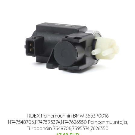
RIDEX Painemuunnin BMW 3553P0016
11747548706,11747595374,11747626350 Paineenmuuntaja,
Turboahdin 7548706,7595374,7626350