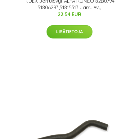
RIDEX Jarrulevyt ALFA ROMEO 82B0794
51806283,51815313 Jarrulevy
22.54 EUR
LISÄTIETOJA