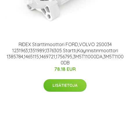
RIDEX Starttimoottori FORD,VOLVO 2S0034
1231963,1351989,1376305 Startti,Käynnistinmoottori
1385784,1465115,1469721,1756795,3M5T11000DA,3M5T1100
0DB
78.18 EUR
LISÄTIETOJA