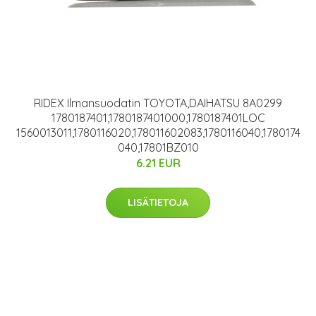
RIDEX Ilmansuodatin TOYOTA,DAIHATSU 8A0299
1780187401,1780187401000,1780187401LOC
1560013011,1780116020,178011602083,1780116040,1780174
040,17801BZ010
6.21 EUR
LISÄTIETOJA