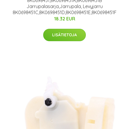
8K0698451,8K0698451A,8K0698451B
Jarrupalasarja,Jarrupala, Levyjarru
8K0698451C,8K0698451D,8K0698451E,8K0698451F
18.32 EUR
LISÄTIETOJA