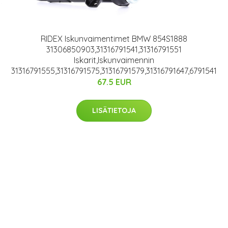
RIDEX Iskunvaimentimet BMW 854S1888
31306850903,31316791541,31316791551
Iskarit,Iskunvaimennin
31316791555,31316791575,31316791579,31316791647,6791541
67.5 EUR
LISÄTIETOJA