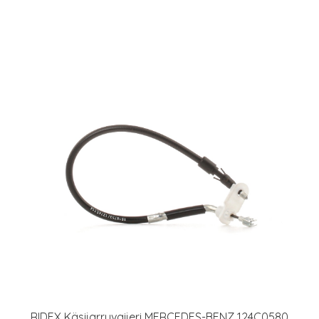
RIDEX Käsijarruvaijeri MERCEDES-BENZ 124C0580