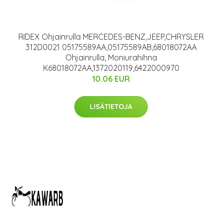
RIDEX Ohjainrulla MERCEDES-BENZ,JEEP,CHRYSLER
312D0021 05175589AA,05175589AB,68018072AA
Ohjainrulla, Moniurahihna
K68018072AA,1372020119,6422000970
10.06 EUR
LISÄTIETOJA