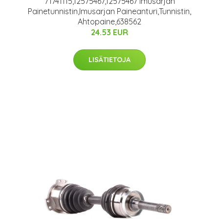
71741115,12575467,12575467 Imusarjan
Painetunnistin,Imusarjan Paineanturi,Tunnistin,
Ahtopaine,638562
24.53 EUR
LISÄTIETOJA