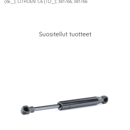
(6E_); CITROËN: C6 (TD_); 381766, 381766
Suositellut tuotteet