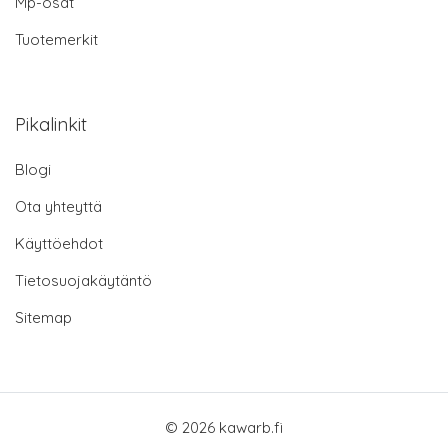
Mp-osat
Tuotemerkit
Pikalinkit
Blogi
Ota yhteyttä
Käyttöehdot
Tietosuojakäytäntö
Sitemap
© 2026 kawarb.fi