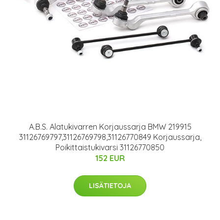
A.B.S. Alatukivarren Korjaussarja BMW 219915
31126769797,31126769798,31126770849 Korjaussarja,
Poikittaistukivarsi 31126770850
152 EUR
LISÄTIETOJA