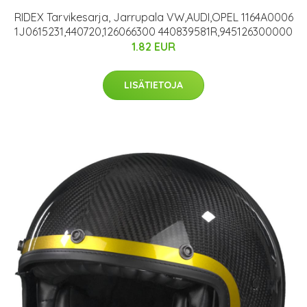
RIDEX Tarvikesarja, Jarrupala VW,AUDI,OPEL 1164A0006
1J0615231,440720,126066300 440839581R,945126300000
1.82 EUR
LISÄTIETOJA