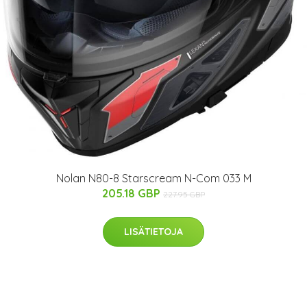
Nolan N80-8 Starscream N-Com 033 M
205.18 GBP
227.95 GBP
LISÄTIETOJA