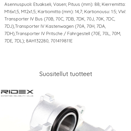
Asennuspuoli: Etuakseli, Vasen; Pituus (mm): 88; Kierremitta:
M16x1,5, M12x1,5; Kartiomitta (mm): 14,7; Kartionousu: 1:5; VW:
Transporter IV Bus (70B, 70C, 7DB, 7DK, 70J, 70K, 7DC,
7DJ),Transporter IV Kastenwagen (70A, 70H, 7DA,
7DH),Transporter IV Pritsche / Fahrgestell (70E, 70L, 70M,
7DE, 7DL); 8AH132280, 701419811E
Suositellut tuotteet