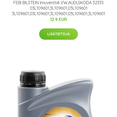
FEBI BILSTEIN Imuventtiili VW,AUDI,SKODA 32335
03L109601,3L109601,03L109601
3L109601,03L109601,3L109601,03L109601,3L109601
12.9 EUR
LISÄTIETOJA