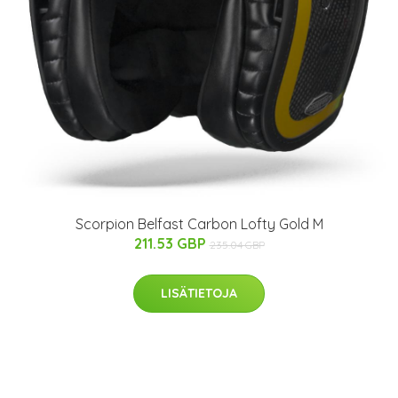
Scorpion Belfast Carbon Lofty Gold M
211.53 GBP
235.04 GBP
LISÄTIETOJA