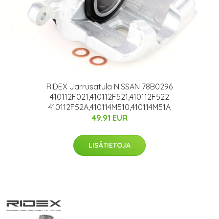
RIDEX Jarrusatula NISSAN 78B0296
410112F021,410112F521,410112F522
410112F52A,410114M510,410114M51A
49.91 EUR
LISÄTIETOJA