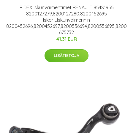
RIDEX Iskunvaimentimet RENAULT 854S1955
8200127279,8200127280,8200452695
Iskarit,Iskunvaimennin
8200452696,8200452697,8200556694,8200556695,8200
675732
41.31 EUR
LISÄTIETOJA