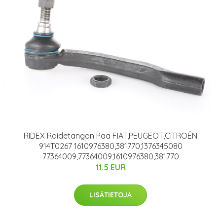
RIDEX Raidetangon Pää FIAT,PEUGEOT,CITROËN
914T0267 1610976380,381770,1376345080
77364009,77364009,1610976380,381770
11.5 EUR
LISÄTIETOJA