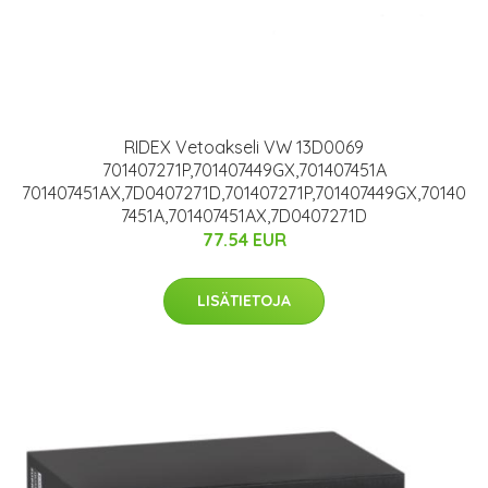
RIDEX Vetoakseli VW 13D0069
701407271P,701407449GX,701407451A
701407451AX,7D0407271D,701407271P,701407449GX,70140
7451A,701407451AX,7D0407271D
77.54 EUR
LISÄTIETOJA