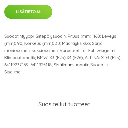
LISÄTIETOJA
Suodatintyyppi: Siitepölysuodin; Pituus (mm): 160; Leveys
(mm): 90; Korkeus (mm): 30; Määräyksikkö: Sarja;
moniosainen: kaksiosainen; Varusteet: für Fahrzeuge mit
Klimaautomatik; BMW: X3 (F25),X4 (F26); ALPINA: XD3 (F25);
64119237159, 6411925118; Sisäilmansuodatin,Suodatin,
Sisäilma
Suositellut tuotteet