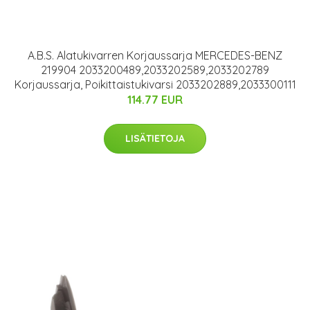
A.B.S. Alatukivarren Korjaussarja MERCEDES-BENZ
219904 2033200489,2033202589,2033202789
Korjaussarja, Poikittaistukivarsi 2033202889,2033300111
114.77 EUR
LISÄTIETOJA