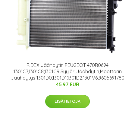
RIDEX Jäähdytin PEUGEOT 470R0694
1301C7,1301C8,1301C9 Syyläri,Jäähdytin,Moottorin
Jäähdytys 1301D0,1301D1,1301D2,1301V6,9605691780
45.97 EUR
LISÄTIETOJA