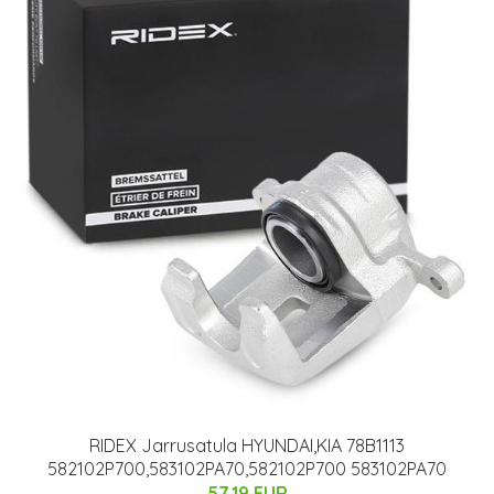
RIDEX Jarrusatula HYUNDAI,KIA 78B1113
582102P700,583102PA70,582102P700 583102PA70
57.19 EUR