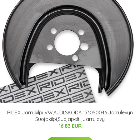
RIDEX Jarrukilpi VW,AUDI,SKODA 1330S0046 Jarrulevyn
Suojakilpi,Suojapelti, Jarrulevy
16.83 EUR