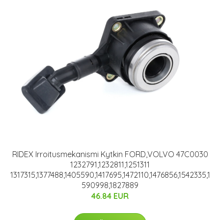
RIDEX Irroitusmekanismi Kytkin FORD,VOLVO 47C0030
1232791,1232811,1251311
1317315,1377488,1405590,1417695,1472110,1476856,1542335,1
590998,1827889
46.84 EUR