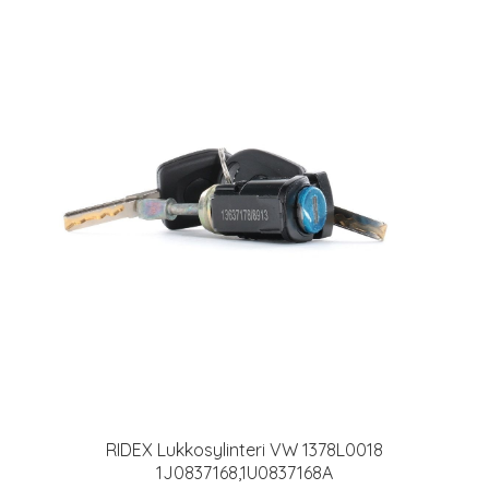
RIDEX Lukkosylinteri VW 1378L0018
1J0837168,1U0837168A